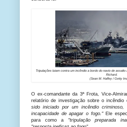
Tripulações lutam contra um incêndio a bordo do navio de assal
Richard.
(Sean M. Haffey / Getty I
O ex-comandante da 3ª Frota, Vice-Almir
relatório de investigação sobre o incêndi
sido iniciado por um incêndio criminoso,
incapacidade de apagar o fogo."
Ele espec
para como a
"tripulação preparada i
"resposta ineficaz ao fogo"
.