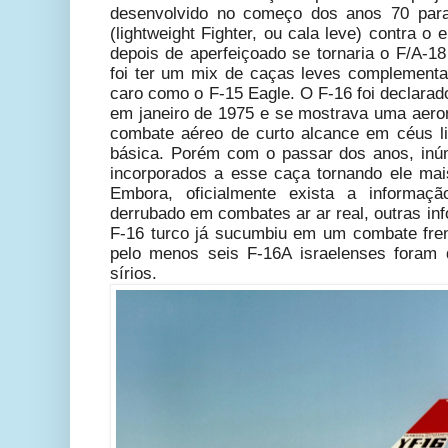
desenvolvido no começo dos anos 70 par
(lightweight Fighter, ou cala leve)
contra o e
depois de aperfeiçoado se tornaria o F/A-1
foi ter um mix de caças leves complement
caro como o F-15 Eagle. O F-16 foi declara
em janeiro de 1975 e se mostrava uma aero
combate aéreo de curto alcance em céus l
básica. Porém com o passar dos anos, inú
incorporados a esse caça tornando ele ma
Embora, oficialmente exista a informa
derrubado em combates ar ar real, outras i
F-16 turco já sucumbiu em um combate fre
pelo menos seis F-16A israelenses foram
sírios.