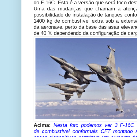
do F-16C. Esta é a versão que será foco dest
Uma das mudanças que chamam a atenção
possibilidade de instalação de tanques con
1400 kg de combustível extra sob a
extens
da aeronave, perto da base das asas elevan
de 40 % dependendo da configuração de carg
Acima:
Nesta foto podemos ver 3 F-16C
de
combustível
conformais CFT montado s