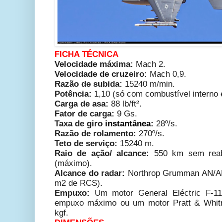
FICHA TÉCNICA
Velocidade máxima:
M
ach 2.
Velocidade de cruzeiro:
M
ach 0,9.
Razão de subida:
15240 m/min.
Potência:
1,10 (só com combustível interno
Carga de asa:
88 lb/ft².
Fator de carga:
9 Gs.
Taxa de giro
instantânea
:
28º/s.
Razão de rolamento:
270º/s.
Teto de serviço:
15240 m.
Raio de ação/ alcance:
550
km sem reab
(máximo).
Alcance do radar:
Northrop Grumman AN/A
m2 de RCS).
Empuxo:
Um motor General Eléctric F-
empuxo máximo ou um motor Pratt & Whi
kgf.