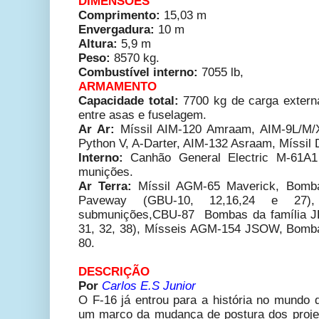
DIMENSÕES
Comprimento:
15
,03 m
Envergadura:
10 m
Altura:
5,9 m
Peso:
8570
kg.
Combustível interno:
7055 lb,
ARMAMENTO
Capacidade total:
7700 kg de carga externa
entre asas e fuselagem.
Ar Ar:
Míssil AIM-120 Amraam, AIM-9L/M/X 
Python V, A-Darter, AIM-132 Asraam, Míssil
Interno:
Canhão General Electric M-61
munições.
Ar Terra:
Míssil AGM-65 Maverick, Bomba
Paveway (GBU-10, 12,16,24 e 27),
submunições,CBU-87 Bombas da família 
31, 32, 38), Mísseis AGM-154 JSOW, Bomba
80.
DESCRIÇÃO
Por
Carlos E.S Junior
O F-16 já entrou para a história no mundo 
um marco da mudança de postura dos projet