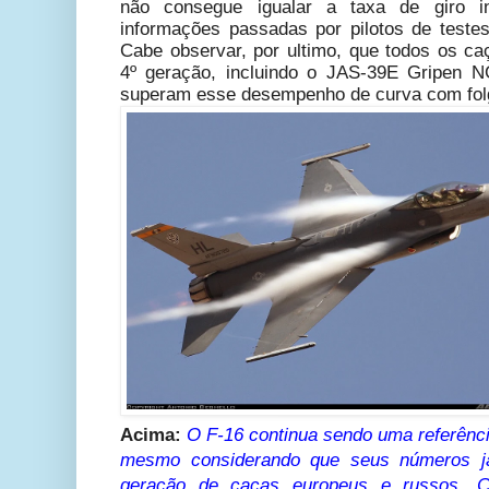
não consegue igualar a taxa de giro i
informações passadas por pilotos de testes
Cabe observar, por ultimo, que todos os ca
4º geração, incluindo o JAS-39E Gripen N
superam esse desempenho de curva com fol
Acima:
O F-16 continua sendo uma referênc
mesmo considerando que seus
números
j
geração de caças europeus e russos. C