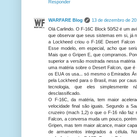
Responder
WARFARE Blog
13 de dezembro de 20
Olá Carlindo. O F-16C Block 50/52 é um a
que observar que seus sistemas em si, já n
a Lockheed criou o F-16E Desert Falcon
Esse modelo, em especial, acho que seria 
Mais que o Gripen E, que compramos. Poré
superior a versão mostrada nessa matéria e
uma matéria sobre o Desert Falcon, que é o
os EUA os usa... só mesmo o Emirados Ára
pela Lockheed para o Brasil, mas por caus
tecnologia, que eles simplesmente n
desclassificado.
O F-16C, da matéria, tem maior aceler
velocidade final são iguais. Segundo a S
cruzeiro (mach 1,2) o que o F-16 não faz
Falcon, a conversa muda um pouco, porém,
Gripen, mas tem maior alcance, maior capa
de armamentos integrados a célula. N