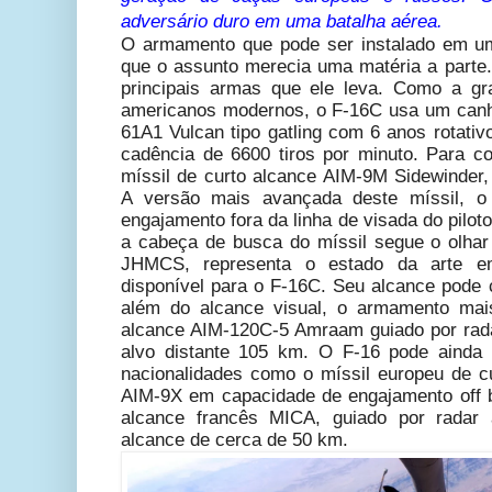
adversário duro em uma batalha aérea.
O armamento que pode ser instalado em u
que o assunto merecia uma matéria a parte
principais armas que ele leva. Como a gr
americanos modernos, o F-16C usa um canhã
61A1 Vulcan
tipo gatling com 6 anos rotat
cadência de 6600 tiros por minuto. Para c
míssil de curto alcance AIM-9M Sidewinder, 
A versão mais avançada deste míssil, 
engajamento fora da linha de visada do piloto
a cabeça de busca do míssil segue o olhar 
JHMCS, representa o estado da arte e
disponível para o F-16C. Seu alcance pode
além do alcance visual, o armamento mai
alcance AIM-120C-5 Amraam guiado por rada
alvo distante 105 km. O F-16 pode ainda
nacionalidades como o míssil europeu de cu
AIM-9X em capacidade de engajamento off b
alcance francês MICA, guiado por rada
alcance de cerca de 50 km.