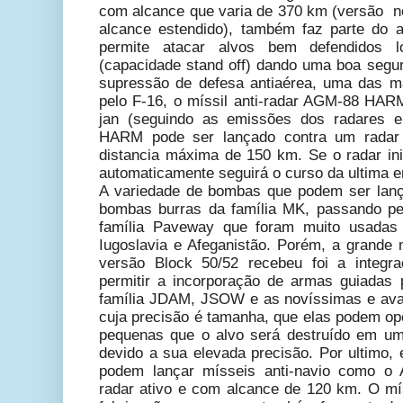
com alcance que varia de 370 km (versão n
alcance estendido), também faz parte do a
permite atacar alvos bem defendidos l
(capacidade stand off) dando uma boa segu
supressão de defesa antiaérea, uma das m
pelo F-16, o míssil anti-radar AGM-88 HA
jan (seguindo as emissões dos radares e
HARM pode ser lançado contra um radar 
distancia máxima de 150 km. Se o radar inim
automaticamente seguirá o curso da ultima 
A variedade de bombas que podem ser lan
bombas burras da família MK, passando pe
família Paveway que foram muito usadas 
Iugoslavia e Afeganistão. Porém, a grande 
versão Block 50/52 recebeu foi a integr
permitir a incorporação de armas guiada
família JDAM, JSOW e as novíssimas e a
cuja precisão é tamanha, que elas podem o
pequenas que o alvo será destruído em um
devido a sua elevada precisão. Por ultimo,
podem lançar mísseis anti-navio como o
radar ativo e com alcance de 120 km. O m