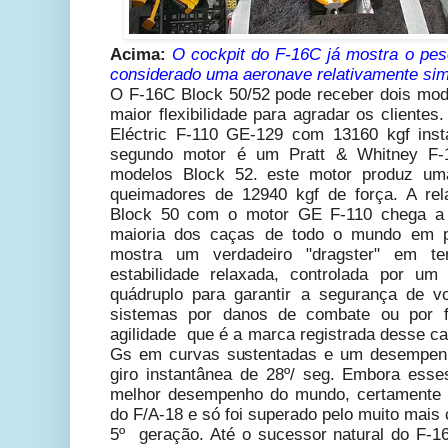
Acima:
O cockpit do F-16C já mostra o pes
considerado uma
aeronave
relativamente sim
O F-16C Block 50/52 pode receber dois mo
maior flexibilidade para agradar os cliente
Eléctric F-110 GE-129 com 13160 kgf ins
segundo motor é um
Pratt & Whitney F-1
modelos Block 52. este motor produz u
queimadores de 12940 kgf de força. A re
Block 50 com o motor GE F-110 chega a 
maioria dos caças de todo o mundo em p
mostra um verdadeiro "dragster" em t
estabilidade relaxada, controlada por u
quádruplo para garantir a segurança de 
sistemas por danos de combate ou por fa
agilidade que é a marca registrada desse c
Gs em curvas sustentadas e um desempen
giro instantânea de 28º/ seg. Embora ess
melhor desempenho do mundo, certamente é
do F/A-18 e só foi superado pelo muito mais
5º geração. Até o sucessor natural do F-1