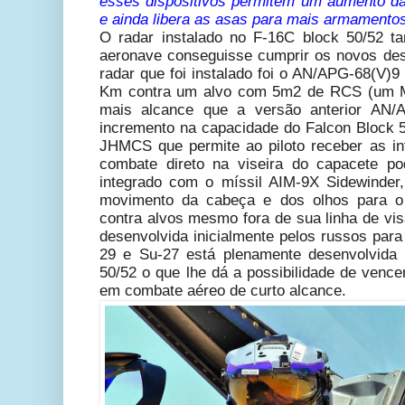
esses dispositivos permitem um aumento d
e ainda libera as asas para mais armamento
O radar instalado no F-16C block 50/52 
aeronave conseguisse cumprir os novos des
radar que foi instalado foi o AN/APG-68(V)
Km contra um alvo com 5m2 de RCS (um M
mais alcance que a versão anterior AN/A
incremento na capacidade do Falcon Block 5
JHMCS que permite ao piloto receber as i
combate direto na viseira do capacete po
integrado com o míssil AIM-9X Sidewinder
movimento da cabeça e dos olhos para o 
contra alvos mesmo fora de sua linha de vi
desenvolvida inicialmente pelos russos par
29 e Su-27 está plenamente desenvolvida 
50/52 o que lhe dá a possibilidade de venc
em combate aéreo de curto alcance.