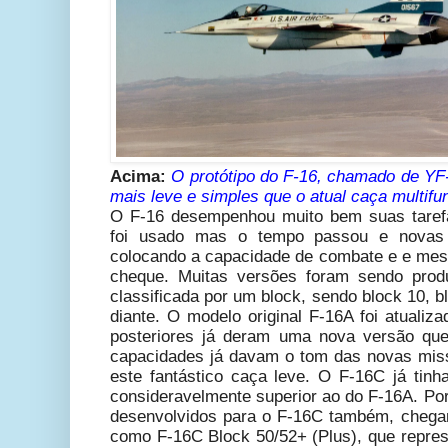
Acima:
O protótipo do F-16, chamado de Y
mais leve e simples que o atual caça multif
O F-16 desempenhou muito bem suas taref
foi usado mas o tempo passou e novas
colocando a capacidade de combate e e mes
cheque. Muitas versões foram sendo prod
classificada por um block, sendo block 10, bl
diante. O modelo original F-16A foi atualiz
posteriores já deram uma nova versão qu
capacidades já davam o tom das novas mis
este fantástico caça leve. O F-16C já tin
consideravelmente superior ao do F-16A. Po
desenvolvidos para o F-16C também, chega
como F-16C Block 50/52+ (Plus), que repres