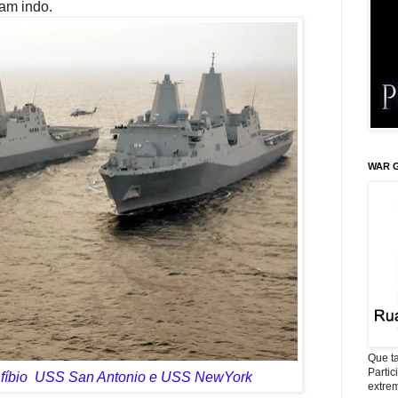
am indo.
WAR G
Que ta
Parti
anfíbio USS San Antonio e USS NewYork
extrem