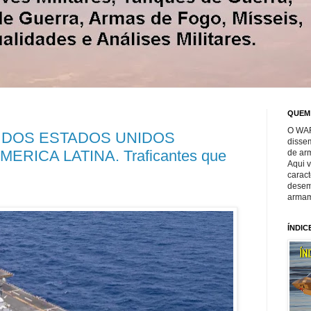
QUEM
O WAR
 DOS ESTADOS UNIDOS
disse
ERICA LATINA. Traficantes que
de ar
Aqui 
caract
desem
armam
ÍNDIC