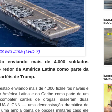
ÍNDIC
BLOG
S Iwo Jima (LHD-7)
tão enviando mais de 4.000 soldados
o redor da América Latina como parte da
artéis de Trump.
ÍNDIC
WARF
tão enviando mais de 4.000 fuzileiros navais e
a América Latina e do Caribe como parte de um
a combater cartéis de drogas, disseram duas
 EUA à CNN — uma demonstração dramática de
e uma ampla gama de opções militares caso ele