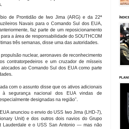
s.
íbio de Prontidão de Iwo Jima (ARG) e da 22ª
ÍNDIC
Fuzileiros Navais para o Comando Sul dos EUA,
anteriormente, faz parte de um reposicionamento
es para a área de responsabilidade do SOUTHCOM
timas três semanas, disse uma das autoridades.
propulsão nuclear, aeronaves de reconhecimento
ios contratorpedeiros e um cruzador de mísseis
 alocados ao Comando Sul dos EUA como parte
dades.
PLAN
zada com o assunto disse que os ativos adicionais
s à segurança nacional dos EUA vindas de
 especialmente designadas na região".
s EUA anunciou o envio do USS Iwo Jima (LHD-7),
onary Unit) e dos outros dois navios do Grupo
rt Lauderdale e o USS San Antonio — mas não