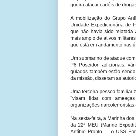
queira atacar cartéis de droga
A mobilização do Grupo Anf
Unidade Expedicionária de 
que não havia sido relatada 
mais amplo de ativos militar
que está em andamento nas úl
Um submarino de ataque com 
P8 Poseidon adicionais, vár
guiados também estão sendo
da missão, disseram as autori
Uma terceira pessoa familiari
"visam lidar com ameaça
organizações narcoterroristas
Na sexta-feira, a Marinha do
da 22ª MEU (Marine Expediti
Anfíbio Pronto — o USS Fo