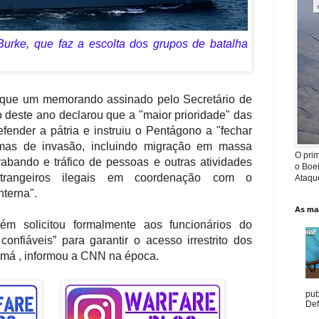
 Burke, que faz a escolta dos grupos de batalha
 que um memorando assinado pelo Secretário de
 deste ano declarou que a "maior prioridade" das
ender a pátria e instruiu o Pentágono a "fechar
formas de invasão, incluindo migração em massa
O prim
ntrabando e tráfico de pessoas e outras atividades
o Boe
strangeiros ilegais em coordenação com o
Ataque
terna".
As mai
solicitou formalmente aos funcionários do
onfiáveis” para garantir o acesso irrestrito dos
má , informou a CNN na época.
pub
Def