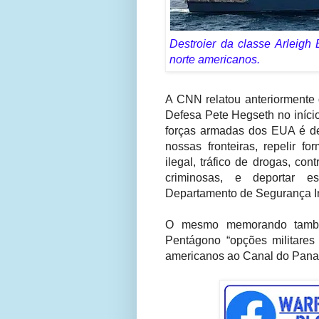
Destroier da classe Arleigh
norte americanos.
A CNN relatou anteriormente
Defesa Pete Hegseth no início
forças armadas dos EUA é def
nossas fronteiras, repelir 
ilegal, tráfico de drogas, co
criminosas, e deportar e
Departamento de Segurança In
O mesmo memorando também 
Pentágono “opções militares c
americanos ao Canal do Pana