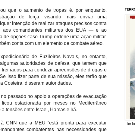
zou que o aumento de tropas é, por enquanto,
TERR
stração de força, visando mais enviar uma
uer intenção de realizar ataques precisos contra
ce aos comandantes militares dos EUA — e ao
 de opções caso Trump ordene uma ação militar.
bém conta com um elemento de combate aéreo.
pedicionária de Fuzileiros Navais, no entanto,
 algumas autoridades de defesa, que temem que
m treinados para conduzir apreensões de drogas e
 Se isso fizer parte de sua missão, eles terão que
a Costeira, disseram autoridades.
 no passado no apoio a operações de evacuação
ficou estacionada por meses no Mediterrâneo
 a tensões entre Israel, Hamas e Irã.
e à CNN que a MEU “está pronta para executar
The I
comandantes combatentes nas necessidades que