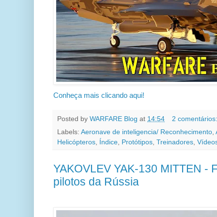
Conheça mais clicando aqui!
Posted by
WARFARE Blog
at
14:54
2 comentários
Labels:
Aeronave de inteligencia/ Reconhecimento
,
Helicópteros
,
Índice
,
Protótipos
,
Treinadores
,
Vídeo
YAKOVLEV YAK-130 MITTEN - Fo
pilotos da Rússia