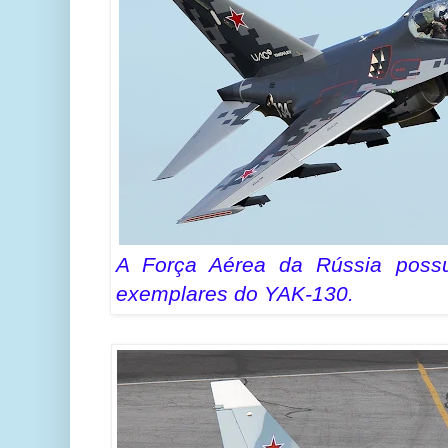
A Força Aérea da Rússia poss
exemplares do YAK-130.