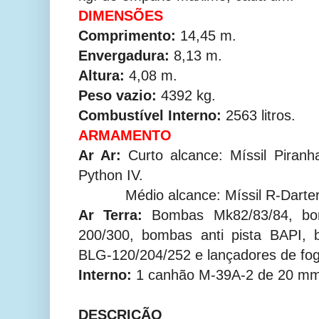
DIMENSÕES
Comprimento:
14,45 m.
Envergadura:
8,13 m.
Altura:
4,08 m.
Peso vazio:
4392 kg.
Combustível Interno:
2563 litros.
ARMAMENTO
Ar Ar:
Curto alcance: Míssil Piranha
Python IV.
Médio alcance: Míssil R-Darter, 
Ar Terra:
Bombas Mk82/83/84, bom
200/300, bombas anti pista BAPI,
BLG-120/204/252 e lançadores de fo
Interno:
1 canhão M-39A-2 de 20 mm 
DESCRIÇÃO