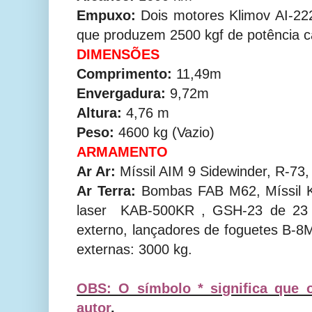
Empuxo:
Dois motores Klimov AI-22
que produzem 2500 kgf de potência c
DIMENSÕES
Comprimento:
11,49m
Envergadura:
9,72m
Altura:
4,76 m
Peso:
4600 kg (Vazio)
ARMAMENTO
Ar Ar:
Míssil AIM 9 Sidewinder, R-73,
Ar Terra:
Bombas FAB M62, Míssil 
laser KAB-500KR , GSH-23 de 23
externo, lançadores de foguetes B-8M
externas: 3000 kg.
OBS: O símbolo * significa que 
autor
.