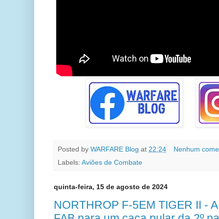
Posted by
WARFARE Blog
at
22:24
Nenhum comen
Labels:
Aviões de Combate
quinta-feira, 15 de agosto de 2024
NORTHROP F-5EM TIGER II - A re
FAB para um caça pular da 2º par