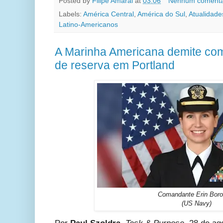
Posted by
Filipe Amaral
at
03:06
Nenhum comentá
Labels:
América Central
,
América do Sul
,
Atualidade
Latino-Americanos
A Marinha Americana demite co
de reserva em Portland
Comandante Erin Boro
(US Navy)