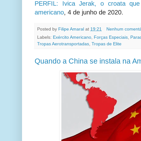
PERFIL: Ivica Jerak, o croata qu
americano
,
4 de junho de 2020.
Posted by
Filipe Amaral
at
19:21
Nenhum comentá
Labels:
Exército Americano
,
Forças Especiais
,
Para
Tropas Aerotransportadas
,
Tropas de Elite
Quando a China se instala na Am