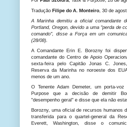
Por
Paul Szoldra
,
Task & Purpose
, 28 de ag
Tradução
Filipe do A. Monteiro
, 30 de agos
A Marinha demitiu a oficial comandante 
Portland, Oregon, devido a uma "perda de c
comando", disse a Força em um comunicad
(28/08).
A Comandante Erin E. Borozny foi disp
comandante do Centro de Apoio Operacion
sexta-feira pelo Capitão Jonas C. Jone
Reserva da Marinha no noroeste dos EU
menos de um ano.
O Tenente Adam Demeter, um porta-voz 
Purpose que a decisão de demitir B
"desempenho geral" e disse que ela não esta
Borozny, uma oficial de recursos humanos d
transferida para o quartel-general da Re
Everett, Washington, disse o comuni