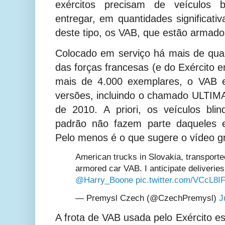
exércitos precisam de veículos b
entregar, em quantidades significativ
deste tipo, os VAB, que estão armados
Colocado em serviço há mais de qua
das forças francesas (e do Exército e
mais de 4.000 exemplares, o VAB e
versões, incluindo o chamado ULTIM
de 2010.
A priori, os veículos bli
padrão não fazem parte daqueles e
Pelo menos é o que sugere o vídeo g
American trucks in Slovakia, transported
armored car VAB. I anticipate deliveries
@Harry_Boone
pic.twitter.com/VCcL8I
— Premysl Czech (@CzechPremysl)
J
A frota de VAB usada pelo Exército e