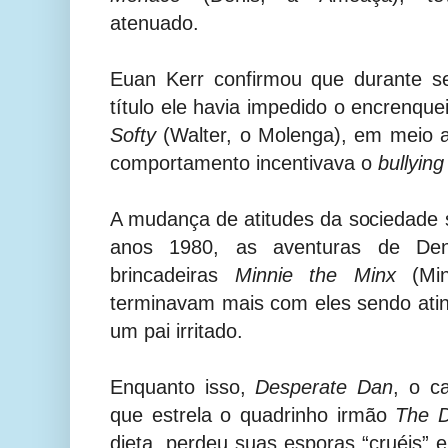
atenuado.
Euan Kerr confirmou que durante s
título ele havia impedido o encrenqu
Softy
(Walter, o Molenga)
, em meio 
comportamento incentivava o
bullyin
A mudança de atitudes da sociedade si
anos 1980, as aventuras de De
brincadeiras
Minnie the Minx
(Min
terminavam mais com eles sendo ati
um pai irritado.
Enquanto isso,
Desperate Dan
, o c
que estrela o quadrinho irmão
The 
dieta, perdeu suas esporas “cruéis” e