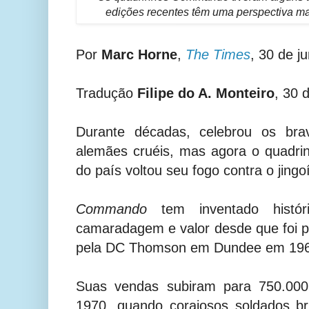
edições recentes têm uma perspectiva ma
Por
Marc Horne
,
The Times
, 30 de j
Tradução
Filipe do A. Monteiro
, 30 
Durante décadas, celebrou os bra
alemães cruéis, mas agora o quadri
do país voltou seu fogo contra o jing
Commando
tem inventado histór
camaradagem e valor desde que foi pu
pela DC Thomson em Dundee em 196
Suas vendas subiram para 750.00
1970, quando corajosos soldados br