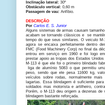
Inclinação lateral:
30º
Obstáculo vertical:
0,60 m
Passagem de vau:
Anfíbio.
DESCRIÇÃO
Por
Carlos E. S. Junior
Alguns sistemas de armas causam tamanho im
acabam se tornando clássicos e se mantém
tempo do que seus similares. O veiculo M-1
agora se encaixa perfeitamente dentro de
FMC (Food Machinery Corp) no final da dé
entrou em serviço em 1960 e foi logo env
prestar apoio as tropas dos Estados Unidos
M-113 é que ele foi o primeiro blindado fa
liga de alumínio 5083 o que permitiu uma
peso, sendo que ele pesa 11600 kg, valo
veículos sobre rodas, normalmente mais 
lagartas. Essa blindagem é suficiente para
soldados mas motorista e artilheiro, cont
Porém, o M-113 deu origem a dezenas de 
blindagem bastante reforçada.