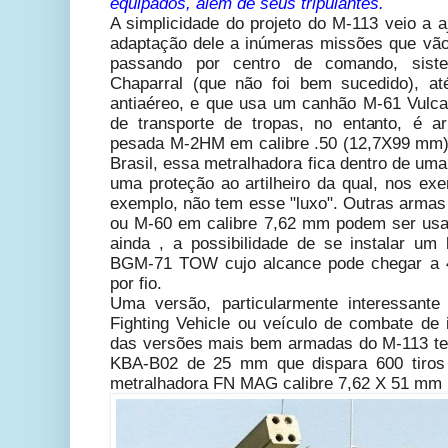
equipados, além de seus tripulantes.
A simplicidade do projeto do M-113 veio a aj
adaptação dele a inúmeras missões que vão 
passando por centro de comando, sist
Chaparral (que não foi bem sucedido), a
antiaéreo, e que usa um canhão M-61 Vulc
de transporte de tropas, no entanto, é 
pesada M-2HM em calibre .50 (12,7X99 mm)
Brasil, essa metralhadora fica dentro de uma
uma proteção ao artilheiro da qual, nos ex
exemplo, não tem esse "luxo". Outras arm
ou M-60 em calibre 7,62 mm podem ser usa
ainda , a possibilidade de se instalar um 
BGM-71 TOW cujo alcance pode chegar a 
por fio.
Uma versão, particularmente interessante
Fighting Vehicle ou veículo de combate de 
das versões mais bem armadas do M-113 t
KBA-B02 de 25 mm que dispara 600 tiros
metralhadora FN MAG calibre 7,62 X 51 mm 