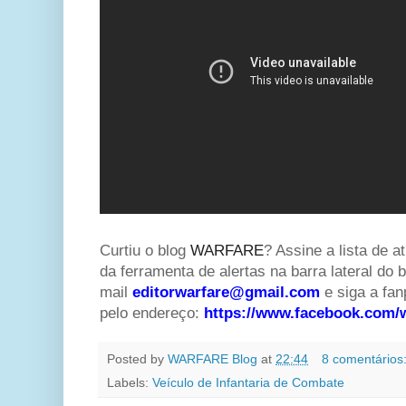
Curtiu o blog
WARFARE
? Assine a lista de a
da ferramenta de alertas na barra lateral do b
mail
editorwarfare@gmail.com
e siga a f
pelo endereço:
https://www.facebook.com/
Posted by
WARFARE Blog
at
22:44
8 comentários
Labels:
Veículo de Infantaria de Combate