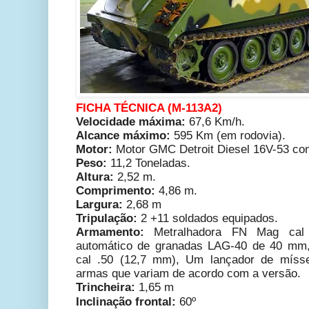
FICHA TÉCNICA (M-113A2)
Velocidade máxima:
67,6 Km/h.
Alcance máximo:
595 Km (em rodovia).
Motor:
Motor GMC Detroit Diesel 16V-53
com
Peso:
11,2 Toneladas.
Altura:
2,52 m.
Comprimento:
4,86 m.
Largura:
2,68 m
Tripulação:
2 +11 soldados equipados.
Armamento:
Metralhadora FN Mag cal
automático de granadas LAG-40 de 40 mm
cal .50 (12,7 mm), Um lançador de mísse
armas que variam de acordo com a versão.
Trincheira:
1,65 m
Inclinação frontal:
60º