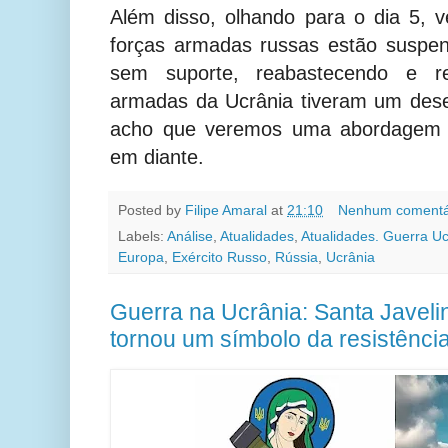
Além disso, olhando para o dia 5, 
forças armadas russas estão suspen
sem suporte, reabastecendo e re
armadas da Ucrânia tiveram um de
acho que veremos uma abordagem r
em diante.
Posted by
Filipe Amaral
at
21:10
Nenhum comentá
Labels:
Análise
,
Atualidades
,
Atualidades. Guerra Uc
Europa
,
Exército Russo
,
Rússia
,
Ucrânia
Guerra na Ucrânia: Santa Javelin
tornou um símbolo da resistênci