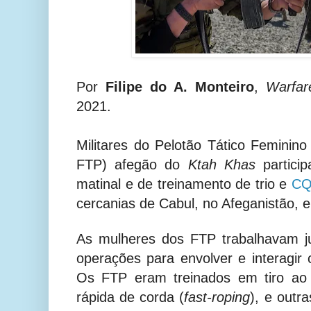
Por
Filipe do A. Monteiro
,
Warfar
2021.
Militares do Pelotão Tático Feminino
FTP)
afegão do
Ktah Khas
particip
matinal e de treinamento de trio e
C
cercanias de Cabul, no Afeganistão, 
As mulheres dos FTP trabalhavam 
operações para envolver e interagir
Os FTP eram treinados em tiro ao 
rápida de corda (
fast-roping
), e outr