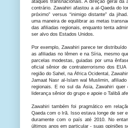
ataques transnacionais. A direção geral da 
contrário. Zawahiri afastou a al-Qaeda do l
próximo” versus “inimigo distante” da jiha
uma maneira de equilibrar as metas transnac
das afiliadas regionais, enquanto tenta admi
ser alvo dos Estados Unidos.
Por exemplo, Zawahiri parece ter distribuíd
as afiliadas no Iêmen e na Síria, mesmo qu
parcelas modestas, guiadas por uma ênfa
oficial sênior de contraterrorismo dos EUA 
região do Sahel, na África Ocidental, Zawahir
Jamaat Nasr al-Islam wal Muslimin, afiliado
regionais. E no sul da Ásia, Zawahiri quer 
liderança sênior do grupo e apoie o Talibã af
Zawahiri também foi pragmático em relaçã
Qaeda com o Irã. Isso estava longe de ser e
duramente com o país até 2010. No entan
últimos anos em particular - suas opiniões 