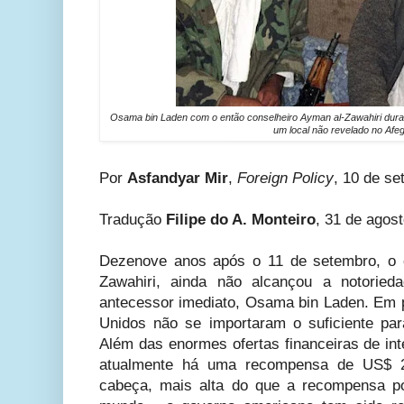
Osama bin Laden com o então conselheiro Ayman al-Zawahiri dur
um local não revelado no Afeg
Por
Asfandyar Mir
,
Foreign Policy
, 10 de se
Tradução
Filipe do A. Monteiro
, 31 de agos
Dezenove anos após o 11 de setembro, o 
Zawahiri, ainda não alcançou a notoried
antecessor imediato, Osama bin Laden. Em p
Unidos não se importaram o suficiente pa
Além das enormes ofertas financeiras de int
atualmente há uma recompensa de US$ 2
cabeça, mais alta do que a recompensa por