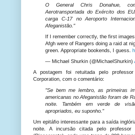
O General Chris Donahue, com
Aerotransportada do Exército dos 
carga C-17 no Aeroporto Internaci
Afeganistão."
If I remember correctly, the first image
Afgh were of Rangers doing a raid at nigh
green. Appropriate bookends, I guess.
h
— Michael Shurkin (@MichaelShurkin)
A postagem foi retuitada pelo profess
Corporation, com o comentário:
"Se bem me lembro, as primeiras i
americanas no Afeganistão foram de R
noite. Também em verde de visão 
apropriados, eu suponho."
Um epitáfio interessante para a saída ingló
noite. A incursão citada pelo professo