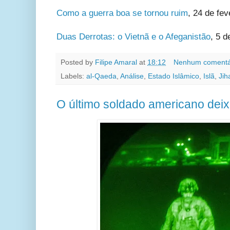
Como a guerra boa se tornou ruim
, 24 de fev
Duas Derrotas: o Vietnã e o Afeganistão
, 5 d
Posted by
Filipe Amaral
at
18:12
Nenhum comentá
Labels:
al-Qaeda
,
Análise
,
Estado Islâmico
,
Islã
,
Jih
O último soldado americano deix