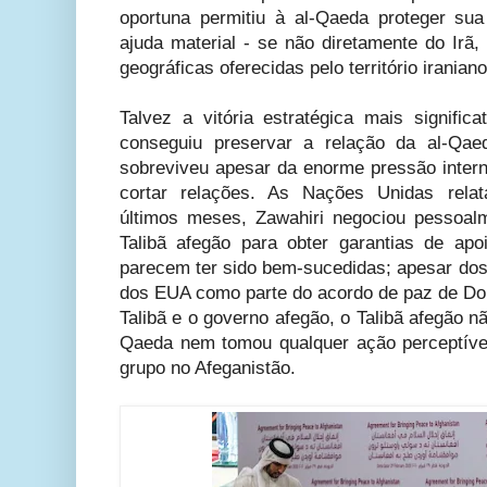
oportuna permitiu à al-Qaeda proteger sua
ajuda material - se não diretamente do Irã
geográficas oferecidas pelo território iraniano
Talvez a vitória estratégica mais signific
conseguiu preservar a relação da al-Qae
sobreviveu apesar da enorme pressão intern
cortar relações. As Nações Unidas rela
últimos meses, Zawahiri negociou pessoal
Talibã afegão para obter garantias de ap
parecem ter sido bem-sucedidas; apesar d
dos EUA como parte do acordo de paz de Doh
Talibã e o governo afegão, o Talibã afegão n
Qaeda nem tomou qualquer ação perceptível
grupo no Afeganistão.