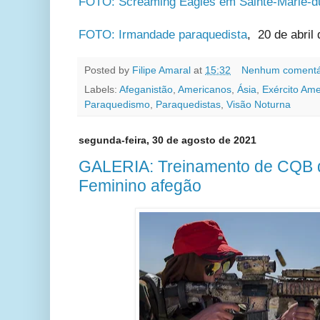
FOTO: Screaming Eagles em Sainte-Marie-d
FOTO: Irmandade paraquedista
, 20 de abril
Posted by
Filipe Amaral
at
15:32
Nenhum comentá
Labels:
Afeganistão
,
Americanos
,
Ásia
,
Exército Am
Paraquedismo
,
Paraquedistas
,
Visão Noturna
segunda-feira, 30 de agosto de 2021
GALERIA: Treinamento de CQB d
Feminino afegão