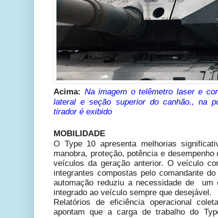
Acima:
Na imagem o telêmetro laser e cor
lateral e seção superior do canhão., na po
tirador é exibido
MOBILIDADE
O Type 10 apresenta melhorias significa
manobra, proteção, potência e desempenho d
veículos da geração anterior. O veículo co
integrantes compostas pelo comandante do ca
automação reduziu a necessidade de um qu
integrado ao veículo sempre que desejável.
Relatórios de eficiência operacional cole
apontam que a carga de trabalho do Typ