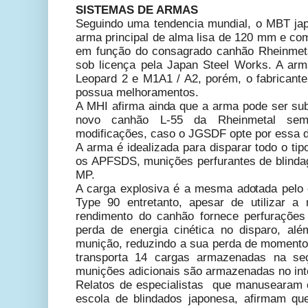
SISTEMAS DE ARMAS
Seguindo uma tendencia mundial, o MBT ja
arma principal de alma lisa de 120 mm e com
em função do consagrado canhão Rheinmet
sob licença pela Japan Steel Works. A a
Leopard 2 e M1A1 / A2, porém, o fabricante
possua melhoramentos.
A MHI afirma ainda que a arma pode ser sub
novo canhão L-55 da Rheinmetal sem
modificações, caso o JGSDF opte por essa d
A arma é idealizada para disparar todo o t
os APFSDS, munições perfurantes de blinda
MP.
A carga explosiva é a mesma adotada pelo
Type 90 entretanto, apesar de utilizar 
rendimento do canhão fornece perfurações 
perda de energia cinética no disparo, al
munição, reduzindo a sua perda de momento 
transporta 14 cargas armazenadas na seç
munições adicionais são armazenadas no inte
Relatos de especialistas que manusearam 
escola de blindados japonesa, afirmam qu