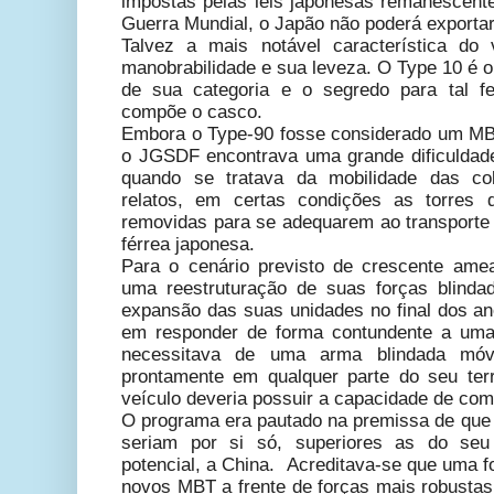
impostas pelas leis japonesas remanescen
Guerra Mundial, o Japão não poderá exporta
Talvez a mais notável característica do 
manobrabilidade e sua leveza. O Type 10 é 
de sua categoria e o segredo para tal fe
compõe o casco.
Embora o Type-90 fosse considerado um MB
o JGSDF encontrava uma grande dificuldade
quando se tratava da mobilidade das co
relatos, em certas condições as torres
removidas para se adequarem ao transport
férrea japonesa.
Para o cenário previsto de crescente ame
uma reestruturação de suas forças blind
expansão das suas unidades no final dos an
em responder de forma contundente a uma 
necessitava de uma arma blindada móv
prontamente em qualquer parte do seu terri
veículo deveria possuir a capacidade de co
O programa era pautado na premissa de que 
seriam por si só, superiores as do seu 
potencial, a China. Acreditava-se que uma 
novos MBT a frente de forças mais robustas