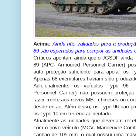
Acima:
Ainda não validados para a produç
89 são esperados para compor as unidades d
Críticos apontam ainda que o JGSDF ainda 
89 (APC- Armoured Personnel Carrier) po
auto proteção suficiente para apoiar os 
Apenas 68 exemplares haviam sido produzido
Adicionalmente, os veículos Type 9
Personnel Carrier) não possuem proteção
fazer frente aos novos MBT chineses ou cor
desde então. Além disso, os Type 96 não p
os Type 10 em terreno acidentado.
Atualmente as unidades que deveriam rece
com o novo veículo (MCV- Manoeuvre Comb
canhão de 105 mm, o qual possui uma mass