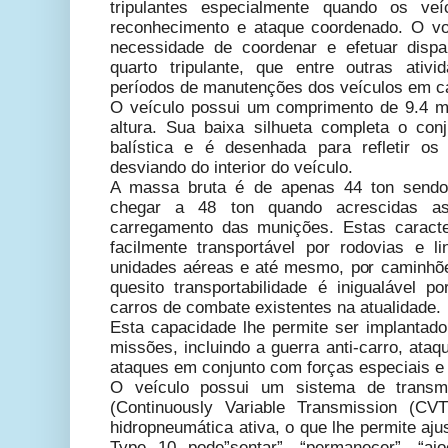
tripulantes especialmente quando os ve
reconhecimento e ataque coordenado. O vo
necessidade de coordenar e efetuar disp
quarto tripulante, que entre outras ativi
períodos de manutenções dos veículos em c
O veículo possui um comprimento de 9.4 m
altura. Sua baixa silhueta completa o co
balística e é desenhada para refletir os
desviando do interior do veículo.
A massa bruta é de apenas 44 ton send
chegar a 48 ton quando acrescidas as
carregamento das munições. Estas caracte
facilmente transportável por rodovias e 
unidades aéreas e até mesmo, por caminhõe
quesito transportabilidade é inigualável
carros de combate existentes na atualidade.
Esta capacidade lhe permite ser implanta
missões, incluindo a guerra anti-carro, ata
ataques em conjunto com forças especiais e 
O veículo possui um sistema de transmi
(Continuously Variable Transmission (CV
hidropneumática ativa, o que lhe permite aj
Type 10 pode”sentar”, “permanecer”, “ajo