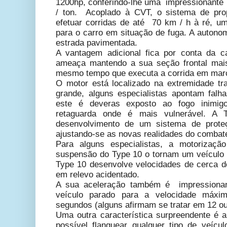
1200hp, conferindo-lhe uma impressionante 
/ ton. Acoplado à CVT, o sistema de prop
efetuar corridas de até 70 km / h à ré, 
para o carro em situação de fuga. A autono
estrada pavimentada.
A vantagem adicional fica por conta da c
ameaça mantendo a sua seção frontal mais
mesmo tempo que executa a corrida em marc
O motor está localizado na extremidade tra
grande, alguns especialistas apontam falh
este é deveras exposto ao fogo inimigo
retaguarda onde é mais vulnerável. A 
desenvolvimento de um sistema de prote
ajustando-se as novas realidades do combat
Para alguns especialistas, a motorizaçã
suspensão do Type 10 o tornam um veículo ú
Type 10 desenvolve velocidades de cerca 
em relevo acidentado.
A sua aceleração também é impressionant
veículo parado para a velocidade máx
segundos (alguns afirmam se tratar em 12 o
Uma outra característica surpreendente é a
possível flanquear qualquer tipo de veícul