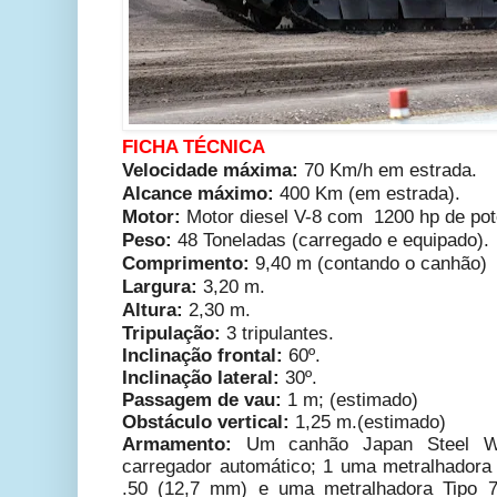
FICHA TÉCNICA
Velocidade máxima:
70 Km/h em estrada.
Alcance m
áximo
:
40
0 Km (em estrada).
Motor:
Motor
diesel V-8 com 1200 hp de pot
Peso:
48
Toneladas (carregado e equipado).
Comprimento:
9,40 m (contando o canhão)
Largura:
3,20
m.
Altura:
2,30 m.
T
ripulação:
3
tripulantes.
Inclinação frontal:
60º.
Inclinação lateral:
30º.
Passagem de vau:
1 m; (estimado)
Obstáculo vertical:
1,25 m.(estimado)
Armamento:
Um canhão
Japan Steel 
carregador automático;
1 uma metralhadora
.50 (12,7 mm) e uma metralhadora Tipo 