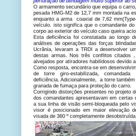
perfuração de blindagem muito superior ao s
O armamento secundário que equipa o carro,
pesada HMG-M2 de 12,7 mm montada na est
enquanto a arma coaxial de 7,62 mm(Type-7
veículo. isto significa que o comandante do
corpo ao exterior do veículo caso queira aci
Esta deficiência foi constatada ao longo 
análises de operações das forças blindada
Ucrânia, levaram a TRDI a desenvolver um
destas armas. Nos três conflitos citados
alvejados por atiradores habilidosos devido
Como resposta, encontra-se em desenvolvi
de torre giro-estabilizada, comandada
deficiência. Adicionalmente, a torre també
granada de fumaça para proteção do carro.
Corrigindo distorções presentes no projeto 
dos comandantes apresentavam em certas c
a sua linha de visão semi-bloqueada pelo vis
visor é posicionado em maior elevação 
visada de 360 ​​º completamente desobstruída