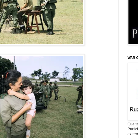
WAR G
Que ta
Parti
extrem