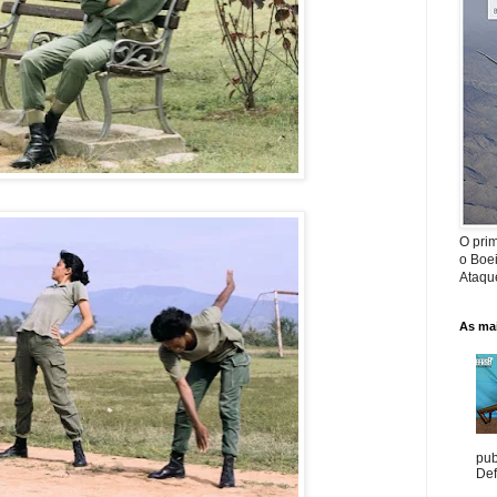
O prim
o Boe
Ataque
As mai
pub
Def