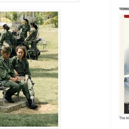
TERR
The I