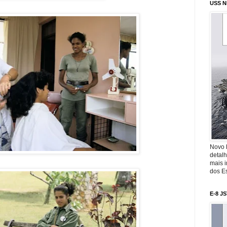
USS N
Novo 
detalh
mais 
dos Es
E-8 J