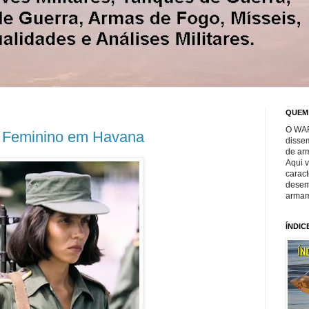
QUEM
O WAR
 Feminino em Havana
disse
de ar
Aqui 
caract
desem
armam
ÍNDIC