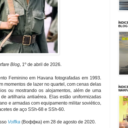
ÍNDIC
BLOG
fare Blog
, 1º de abril de 2026.
ento Feminino em Havana fotografadas em 1993.
m momentos de lazer no quartel, com cenas delas
ÍNDIC
cios ou mostrando os alojamentos, além de uma
WARF
e artilharia antiaérea.
Elas estão uniformizadas
ano e armadas com equipamento militar soviético,
acetes de aço SSh-68 e SSh-60.
usso
Voffka
(Воффка) em 28 de agosto de 2020.