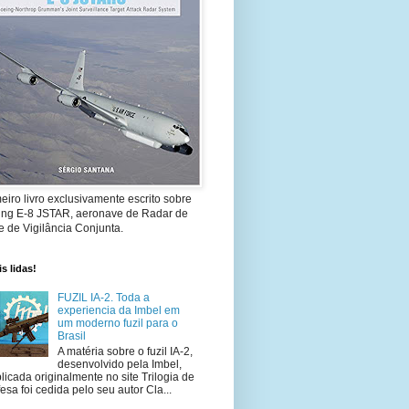
eiro livro exclusivamente escrito sobre
ing E-8 JSTAR, aeronave de Radar de
 de Vigilância Conjunta.
s lidas!
FUZIL IA-2. Toda a
experiencia da Imbel em
um moderno fuzil para o
Brasil
A matéria sobre o fuzil IA-2,
desenvolvido pela Imbel,
licada originalmente no site Trilogia de
esa foi cedida pelo seu autor Cla...