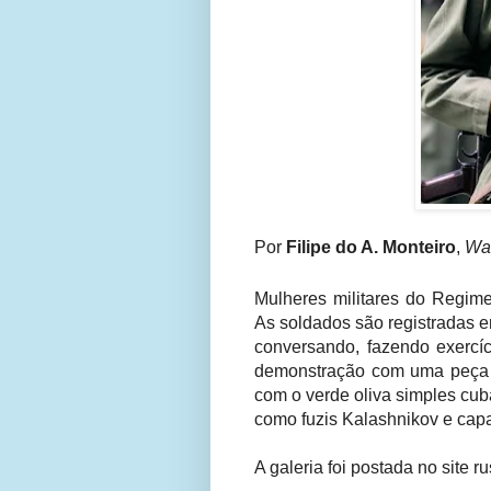
Por
Filipe do A. Monteiro
,
War
Mulheres militares do Regim
As soldados são registradas
e
conversando, fazendo exercí
demonstração com uma peça d
com o verde oliva simples cub
como fuzis Kalashnikov e cap
A galeria foi postada no site r