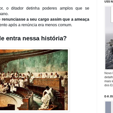
USS N
ior, o ditador detinha poderes amplos que se
mano.
e renunciasse a seu cargo assim que a ameaça
ento após a renúncia era menos comum.
de entra nessa história?
Novo 
detalh
mais 
dos Es
E-8 J