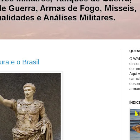
QUEM
O WAR
ra e o Brasil
disse
de ar
Aqui 
caract
desem
armam
ÍNDIC