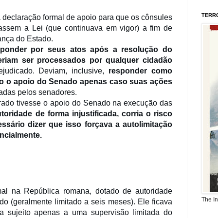
TERR
 declaração formal de apoio para que os cônsules
rassem a Lei (que continuava em vigor) a fim de
ança do Estado.
sponder por seus atos após a resolução do
eriam ser processados por qualquer cidadão
judicado. Deviam, inclusive,
responder como
do o apoio do Senado apenas caso suas ações
cadas pelos senadores.
rado tivesse o apoio do Senado na execução das
oridade de forma injustificada, corria o risco
sário dizer que isso forçava a autolimitação
ncialmente.
mal na República romana, dotado de autoridade
The I
o (geralmente limitado a seis meses). Ele ficava
a sujeito apenas a uma supervisão limitada do