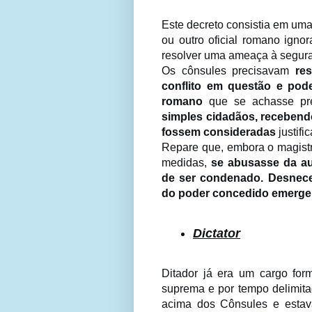
Este decreto consistia em uma
ou outro oficial romano igno
resolver uma ameaça à segur
Os cônsules precisavam
re
conflito em questão e pod
romano
que se achasse pre
simples cidadãos, receben
fossem consideradas
justifi
Repare que, embora o magist
medidas,
se abusasse da aut
de ser condenado. Desneces
do poder concedido emerge
Dictator
Ditador já era um cargo for
suprema e por tempo delimitad
acima dos Cônsules e estav