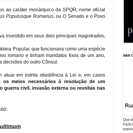
os ao caráter monárquico da SPQR, nome oficial
us Populusque Romanus
, ou O Senado e o Povo
a investido em seus dois principais magistrados,
mbleia Popular, que funcionava como uma espécie
ivo romano e tinham mandatos fixos de um ano,
WAR G
s decisões do outro Cônsul.
 atuar em estrita obediência à Lei e, em casos
 os meios necessários à resolução de um
guerra civil, invasão externa ou revoltas nas
sso:
Que ta
Parti
 ultimum
extrem