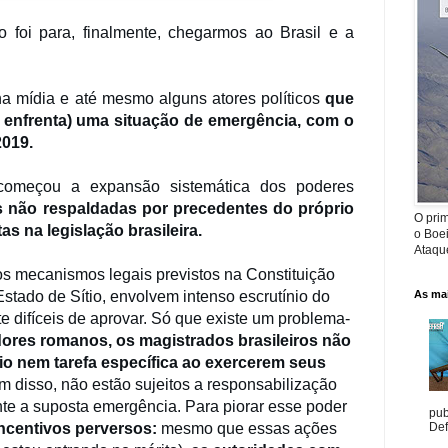
 foi para, finalmente, chegarmos ao Brasil e a
na mídia e até mesmo alguns atores políticos
que
a enfrenta) uma situação de emergência, com o
019.
 começou a expansão sistemática dos poderes
s não respaldadas por precedentes do próprio
O prim
as na legislação brasileira.
o Boe
Ataque
 os mecanismos legais previstos na Constituição
stado de Sítio, envolvem intenso escrutínio do
As mai
difíceis de aprovar. Só que existe um problema-
dores romanos, os magistrados brasileiros não
 nem tarefa específica ao exercerem seus
m disso, não estão sujeitos a responsabilização
nte a suposta emergência. Para piorar esse poder
pub
incentivos perversos:
mesmo que essas ações
Def