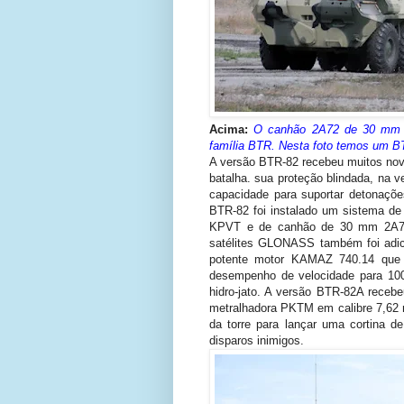
Acima:
O canhão 2A72 de 30 mm f
família BTR. Nesta foto temos um B
A versão BTR-82 recebeu muitos nov
batalha. sua proteção blindada, na
capacidade para suportar detonaçõe
BTR-82 foi instalado um sistema de
KPVT e de canhão de 30 mm 2A72
satélites GLONASS também foi adici
potente motor KAMAZ 740.14 que 
desempenho de velocidade para 10
hidro-jato. A versão BTR-82A rece
metralhadora PKTM em calibre 7,62
da torre para lançar uma cortina d
disparos inimigos.