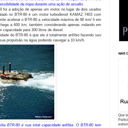
acessibilidade da tropa durante uma ação de assalto.
 foi a adoção de apenas um motor no lugar de dois usados
alado no BTR-80 é um motor turbodiesel KAMAZ 7403 com
rmite acelerar o BTR-80 a velocidade máxima de 90 km/ h em
 chega a 600 km, também considerando apenas rodando em
 capacidade para 300 litros de diesel.
idade do BTR-80 é que ele é totalmente anfíbio fazendo uso
a sua propulsão na água podendo navegar a 10 km/h.
WAR G
Que ta
Parti
extrem
ília BTR-80 é sua total capacidade anfíbia. O BTR-80 tem