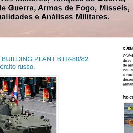
QUEM
O WAR
UILDING PLANT BTR-80/82.
disse
ército russo.
de ar
Aqui 
caract
desem
armam
ÍNDIC