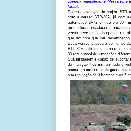
operada manualmente. Nessa torre 
também.
Porém a evolução do projeto BTR nã
com a versão BTR-80A, já com al
automático 2A72 em calibre 30 m
torreta foram instalados a mira diur
versão teve instalado apenas um hid
que fez com que seu desempenho n
Essa versão passou a ser fornecida
BTR-82A e de certa forma a ultima 
90 tem chassi de dimensões diferen
Sua blindagem é capaz de suportar i
de munição 7,62 mm em todo o resto
operar em ambientes de guerra nuclea
sua tripulação de 3 homens e os 7 s