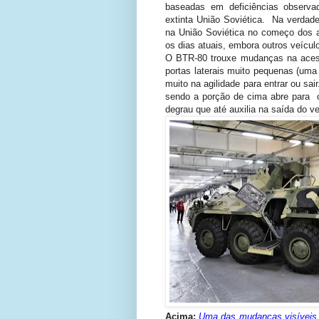
baseadas em deficiências observ
extinta União Soviética. Na verdade 
na União Soviética no começo dos 
os dias atuais, embora outros veícu
O BTR-80 trouxe mudanças na acess
portas laterais muito pequenas (uma
muito na agilidade para entrar ou sa
sendo a porção de cima abre para o
degrau que até auxilia na saída do ve
Acima:
Uma das mudanças visíveis 