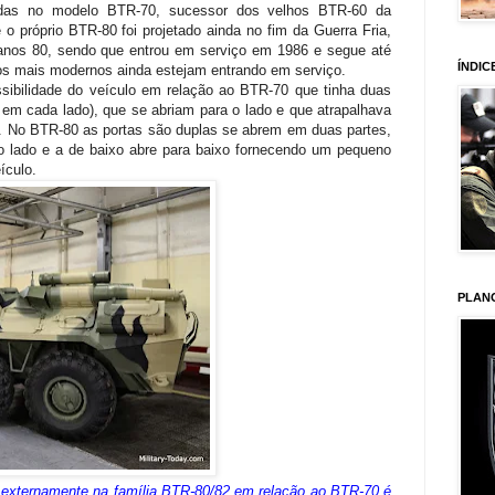
adas no modelo BTR-70, sucessor dos velhos BTR-60 da
o próprio BTR-80 foi projetado ainda no fim da Guerra Fria,
anos 80, sendo que entrou em serviço em 1986 e segue até
ÍNDIC
los mais modernos ainda estejam entrando em serviço.
ibilidade do veículo em relação ao BTR-70 que tinha duas
 em cada lado), que se abriam para o lado e que atrapalhava
ir. No BTR-80 as portas são duplas se abrem em duas partes,
 lado e a de baixo abre para baixo fornecendo um pequeno
ículo.
PLAN
externamente na família BTR-80/82 em relação ao BTR-70 é