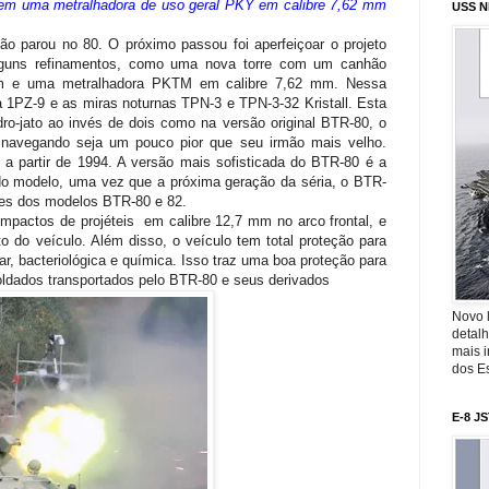
tem uma metralhadora de uso geral PKY em calibre 7,62 mm
USS N
o parou no 80. O próximo passou foi aperfeiçoar o projeto
guns refinamentos, como uma nova torre com um canhão
m e uma metralhadora PKTM em calibre 7,62 mm. Nessa
na 1PZ-9 e as miras noturnas TPN-3 e TPN-3-32 Kristall. Esta
ro-jato ao invés de dois como na versão original BTR-80, o
avegando seja um pouco pior que seu irmão mais velho.
 a partir de 1994. A versão mais sofisticada do BTR-80 é a
do modelo, uma vez que a próxima geração da séria, o BTR-
tes dos modelos BTR-80 e 82.
mpactos de projéteis em calibre 12,7 mm no arco frontal, e
 do veículo. Além disso, o veículo tem total proteção para
r, bacteriológica e química. Isso traz uma boa proteção para
oldados transportados pelo BTR-80 e seus derivados
Novo 
detalh
mais 
dos Es
E-8 J