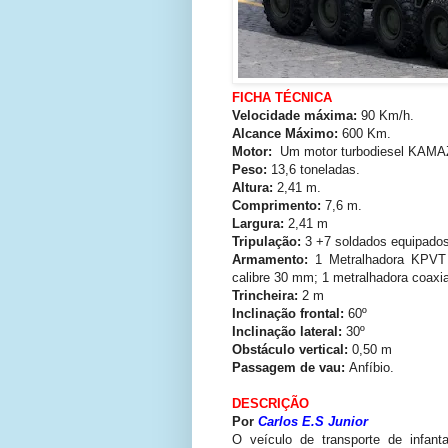
FICHA TÉCNICA
Velocidade máxima:
90 Km/h.
Alcance Máximo:
600 Km.
Motor:
Um motor turbodiesel KAMAZ
Peso:
13,6 toneladas.
Altura:
2,41 m.
Comprimento:
7,6 m.
Largura:
2,41 m
Tripulação:
3 +7 soldados equipados
Armamento:
1 Metralhadora KPVT
calibre 30 mm; 1 metralhadora coaxi
Trincheira:
2 m
Inclinação frontal:
60º
Inclinação lateral:
30º
Obstáculo vertical:
0,50 m
Passagem de vau:
Anfíbio.
DESCRIÇÃO
Por
Carlos E.S Junior
O veículo de transporte de infant