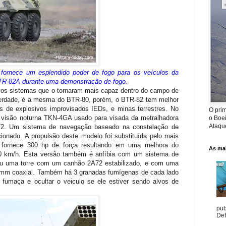
ornece um esplendido poder de fogo para os veículos da
TR-82A durante uma demonstração de fogo.
os sistemas que o tornaram mais capaz dentro do campo de
 verdade, é a mesma do BTR-80, porém, o BTR-82 tem melhor
s de explosivos improvisados IEDs, e minas terrestres. No
O prim
 visão noturna TKN-4GA usado para visada da metralhadora
o Boe
Ataque
. Um sistema de navegação baseado na constelação de
onado. A propulsão deste modelo foi substituída pelo mais
fornece 300 hp de força resultando em uma melhora do
As mai
0 km/h. Esta versão também é anfíbia com um sistema de
beu uma torre com um canhão 2A72 estabilizado, e com uma
 mm coaxial. Também há 3 granadas fumígenas de cada lado
e fumaça e ocultar o veiculo se ele estiver sendo alvos de
pub
Def