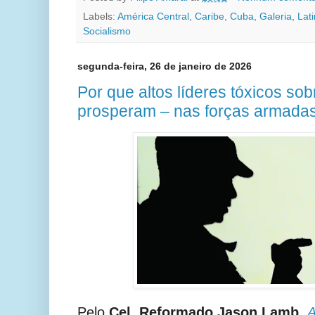
Labels:
América Central
,
Caribe
,
Cuba
,
Galeria
,
Lat
Socialismo
segunda-feira, 26 de janeiro de 2026
Por que altos líderes tóxicos so
prosperam – nas forças armada
Pelo
Cel. Reformado Jason Lamb
,
A