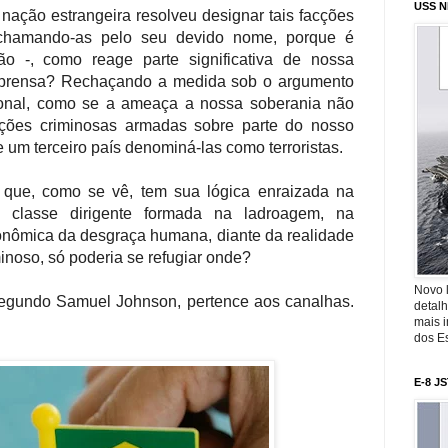
USS N
nação estrangeira resolveu designar tais facções
, chamando-as pelo seu devido nome, porque é
ão -, como reage parte significativa de nossa
imprensa? Rechaçando a medida sob o argumento
ional, como se a ameaça a nossa soberania não
ações criminosas armadas sobre parte do nosso
de um terceiro país denominá-las como terroristas.
que, como se vê, tem sua lógica enraizada na
a classe dirigente formada na ladroagem, na
onômica da desgraça humana, diante da realidade
inoso, só poderia se refugiar onde?
Novo 
segundo Samuel Johnson, pertence aos canalhas.
detalh
mais 
dos Es
E-8 J