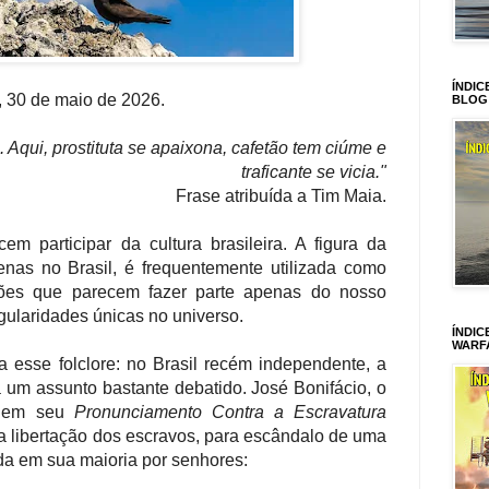
ÍNDIC
, 30 de maio de 2026.
BLOG
. Aqui, prostituta se apaixona, cafetão tem ciúme e
traficante se vicia."
Frase atribuída a Tim Maia.
 participar da cultura brasileira. A figura da
penas no Brasil, é frequentemente utilizada como
ações que parecem fazer parte apenas do nosso
gularidades únicas no universo.
ÍNDIC
WARF
nta esse folclore: no Brasil recém independente, a
a um assunto bastante debatido. José Bonifácio, o
a, em seu
Pronunciamento Contra a Escravatura
a libertação dos escravos, para escândalo de uma
da em sua maioria por senhores: