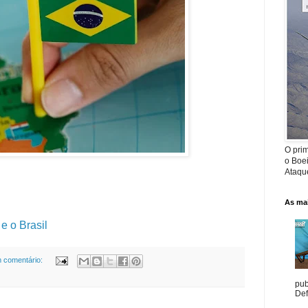
O prim
o Boe
Ataque
As mai
e o Brasil
 comentário:
pub
Def