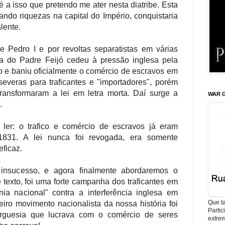
 a isso que pretendo me ater nesta diatribe. Esta
ndo riquezas na capital do Império, conquistaria
lente.
e Pedro I e por revoltas separatistas em várias
ncia do Padre Feijó cedeu à pressão inglesa pela
ino e baniu oficialmente o comércio de escravos em
severas para traficantes e "importadores", porém
ransformaram a lei em letra morta. Daí surge a
WAR G
.
ler: o trafico e comércio de escravos já eram
1831. A lei nunca foi revogada, era somente
ficaz.
insucesso, e agora finalmente abordaremos o
 texto, foi uma forte campanha dos traficantes em
a nacional" contra a interferência inglesa em
Que ta
iro movimento nacionalista da nossa história foi
Parti
rguesia que lucrava com o comércio de seres
extrem