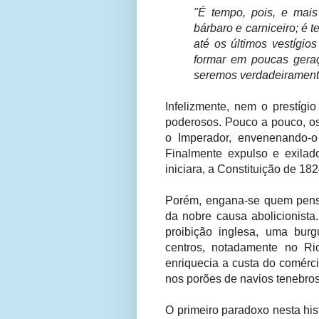
"É tempo, pois, e mai
bárbaro e carniceiro; 
até os últimos vestígi
formar em poucas ger
seremos verdadeiramente l
Infelizmente, nem o prestígio
poderosos. Pouco a pouco, os
o Imperador, envenenando-o
Finalmente expulso e exilad
iniciara, a Constituição de 182
Porém, engana-se quem pensa
da nobre causa abolicionista
proibição inglesa, uma bur
centros, notadamente no Ri
enriquecia a custa do comérci
nos porões de navios tenebro
O primeiro paradoxo nesta hist