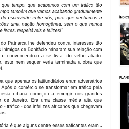
s que tempo, que acabemos com um tráfico tão
é tempo também que vamos acabando gradualmente
os da escravidão entre nós, para que venhamos a
ÍNDIC
ações uma nação homogênea, sem o que nunca
ivres, respeitáveis e felizes!"
 do Patriarca lhe defendeu contra interesses tão
 inimigos de Bonifácio minaram sua relação com
 e convencendo-o a se livrar do velho aliado.
o, este nem sequer veria terminada a obra que
4.
PLAN
 que apenas os latifundiários eram adversários
. Após o comércio se transformar em tráfico pela
guesia urbana começou a emergir nos grandes
o de Janeiro. Era uma classe média alta que
o - tráfico - dos infelizes africanos que chegavam
sos.
ória é que alguns dentre esses traficantes eram...