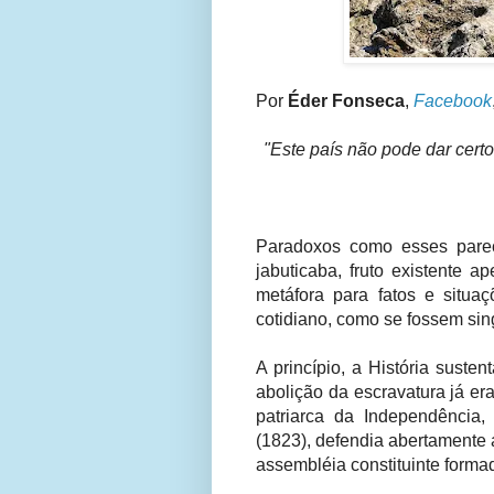
Por
Éder Fonseca
,
Facebook
"Este país não pode dar certo
Paradoxos como esses parecem
jabuticaba, fruto existente a
metáfora para fatos e situ
cotidiano, como se fossem sin
A princípio, a História suste
abolição da escravatura já er
patriarca da Independênci
(1823), defendia abertamente 
assembléia constituinte forma