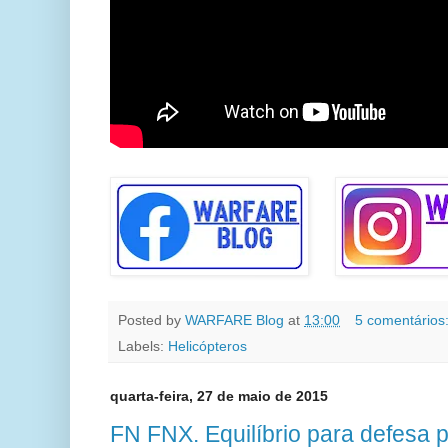
Posted by
WARFARE Blog
at
13:00
5 comentários
Labels:
Helicópteros
quarta-feira, 27 de maio de 2015
FN FNX. Equilíbrio para defesa p