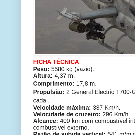
FICHA TÉCNICA
Peso:
5580 kg (vazio).
Altura:
4,37 m.
Comprimento:
17,8 m.
Propulsão:
2
General Electric T700
cada..
Velocidade máxima:
337 Km/h.
Velocidade de cruzeiro:
296 Km/h.
Alcance:
400 km com combustível in
combustível externo.
Razão de subida vertical:
541 m/min