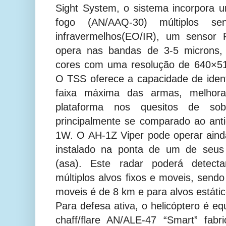
Sight System, o sistema incorpora 
fogo (AN/AAQ-30) múltiplos sen
infravermelhos(EO/IR), um sensor
opera nas bandas de 3-5 micron
cores com uma resolução de 640×51
O TSS oferece a capacidade de identi
faixa máxima das armas, melhoran
plataforma nos quesitos de sobre
principalmente se comparado ao an
1W.
O AH-1Z Viper pode operar ain
instalado na ponta de um de seus
(asa). Este radar poderá detectar,
múltiplos alvos fixos e moveis, send
moveis é de 8 km e para alvos estáti
Para defesa ativa, o helicóptero é e
chaff/flare AN/ALE-47 “Smart” fab