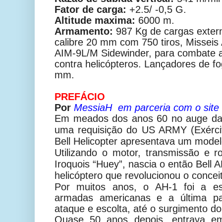
Fator de carga:
+2.5/ -0,5 G.
Altitude maxima:
6000 m.
Armamento:
987 Kg de cargas exte
calibre 20 mm com 750 tiros, Misseis 
AIM-9L/M Sidewinder, para combate a
contra helicópteros. Lançadores de f
mm.
PREFÁCIO
Por
MessiaH em parceria com o site
Em meados dos anos 60 no auge da
uma requisição do US ARMY (Exérci
Bell Helicopter apresentava um mod
Utilizando o
motor, transmissão e r
Iroquois “Huey”, nascia o então Bell 
helicóptero que revolucionou o concei
Por muitos anos, o AH-1 foi a es
armadas americanas e a última pa
ataque e escolta, até o surgimento d
Quase 50 anos depois, entrava em