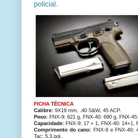
policial.
FICHA TÉCNICA
Calibre:
9X19 mm, .40 S&W, 45 ACP.
Peso:
FNX-9: 621 g, FNX-40: 690 g, FNX-45:
Capacidade:
FNX-9: 17 + 1, FNX-40: 14+1, 
Comprimento do cano:
FNX-9 e FNX-40: 4 
Tac: 5,3 pol.