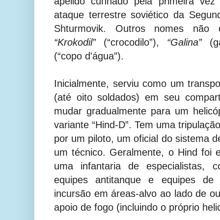
apelido cunhado pela primeira vez
ataque terrestre soviético da Segun
Shturmovik. Outros nomes não o
“Krokodil”
(“crocodilo”),
“Galina”
(ga
(“copo d'água”).
Inicialmente, serviu como um transpo
(até oito soldados) em seu compart
mudar gradualmente para um helicó
variante “Hind-D”. Tem uma tripulaçã
por um piloto, um oficial do sistema 
um técnico. Geralmente, o Hind foi
uma infantaria de especialistas, c
equipes antitanque e equipes de
incursão em áreas-alvo ao lado de ou
apoio de fogo (incluindo o próprio heli