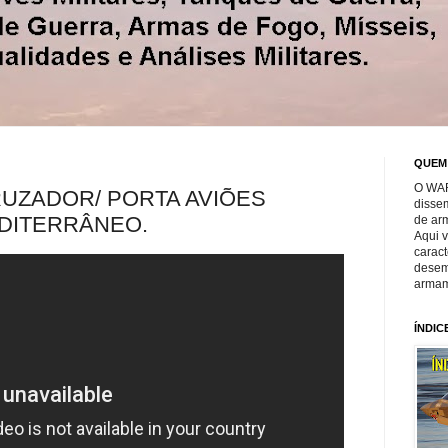
QUEM
O WAR
UZADOR/ PORTA AVIÕES
disse
DITERRÂNEO.
de ar
Aqui 
caract
desem
armam
ÍNDIC