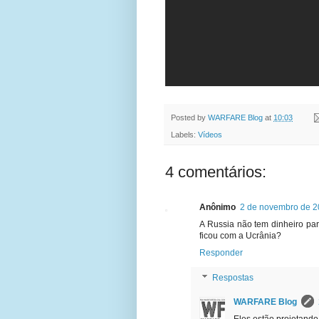
Posted by
WARFARE Blog
at
10:03
Labels:
Vídeos
4 comentários:
Anônimo
2 de novembro de 2
A Russia não tem dinheiro para
ficou com a Ucrânia?
Responder
Respostas
WARFARE Blog