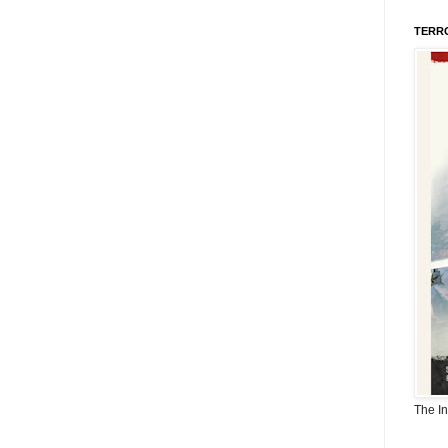
TERR
The I