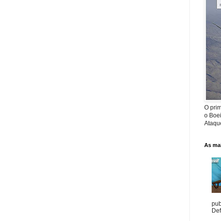
O prim
o Boe
Ataque
As mai
pub
Def