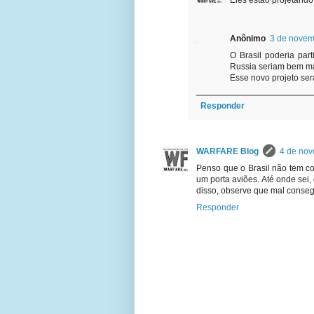
Eles estão projetando
Anônimo
3 de novem
O Brasil poderia par
Russia seriam bem ma
Esse novo projeto ser
Responder
WARFARE Blog
4 de nov
Penso que o Brasil não tem c
um porta aviões. Até onde sei
disso, observe que mal conse
Responder