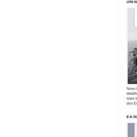
USS N
Novo 
detalh
mais 
dos Es
E-8 J