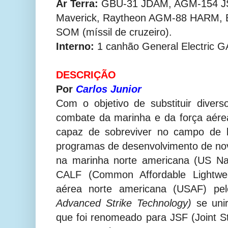
Ar Terra:
GBU-31 JDAM, AGM-154 J
Maverick, Raytheon AGM-88 HARM, 
SOM (míssil de cruzeiro).
Interno:
1 canhão General Electric 
DESCRIÇÃO
Por
Carlos Junior
Com o objetivo de substituir diver
c
ombate da marinha e da força aére
capaz de sobreviver no campo de b
programas de desenvolvimento de n
na marinha norte americana (US Na
CALF (Common Affordable Lightwei
aérea norte americana (USAF) pe
Advanced Strike Technology)
se un
que foi renomeado para JSF (Joint St