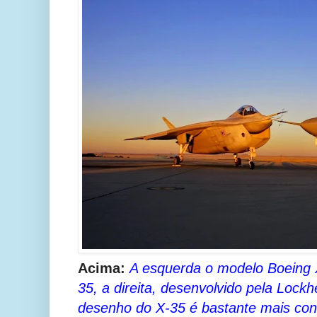
Acima:
A esquerda o modelo Boeing X
35, a direita, desenvolvido pela Lock
desenho do X-35 é bastante mais con