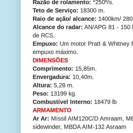
Razão de rolamento:
*250º/s.
Teto de Serviço:
18300 m.
Raio de ação/ alcance:
1400km/ 280
Alcance do radar:
AN/APG 81 - 150 
de RCS.
Empuxo:
Um motor Pratt & Whitney 
empuxo máximo.
DIMENSÕES
Comprimento:
15,85m.
Envergadura:
10,40m.
Altura:
5,28 m.
Peso:
13199 kg.
Combustível Interno:
18479 lb
ARMAMENTO
Ar Ar:
Míssil AIM120C/D Amraam, M
sidewinder, MBDA AIM-132 Asraam