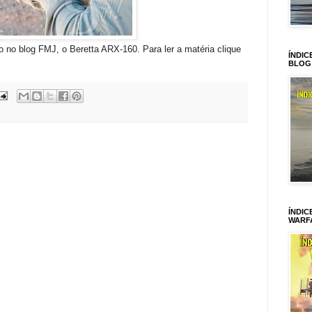
o no blog FMJ, o Beretta ARX-160. Para ler a matéria clique
ÍNDIC
BLOG
ÍNDIC
WARF