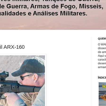
QUEM
O WAR
zil ARX-160
disse
de ar
Aqui 
caract
desem
armam
ÍNDIC