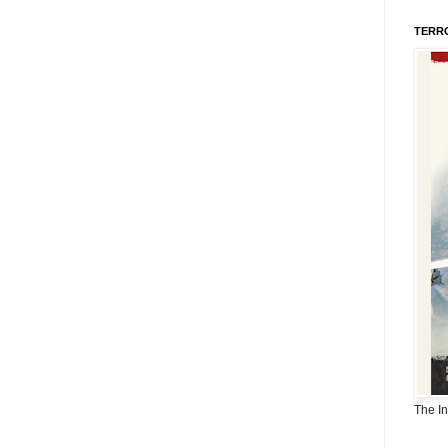
TERR
The I