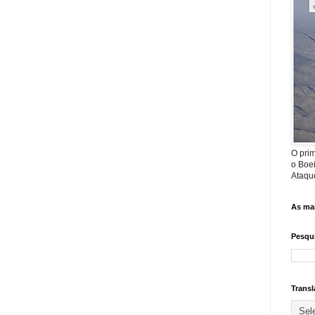
O prim
o Boe
Ataque
As mai
Pesqui
Transl