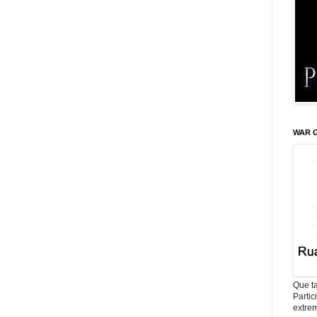
WAR G
Que ta
Parti
extrem