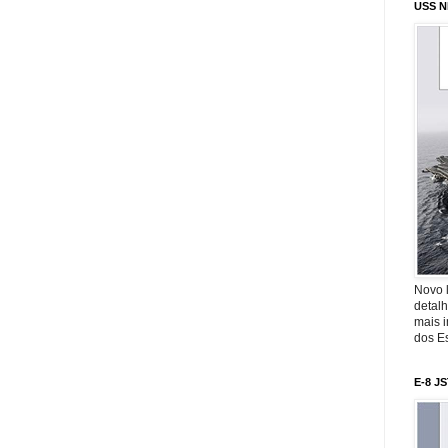
USS N
Novo 
detalh
mais 
dos Es
E-8 J