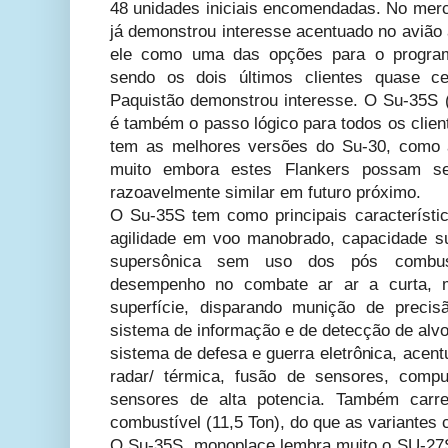
48 unidades iniciais encomendadas. No merc
já demonstrou interesse acentuado no avião
ele como uma das opções para o program
sendo os dois últimos clientes quase 
Paquistão demonstrou interesse. O Su-35S (
é também o passo lógico para todos os clien
tem as melhores versões do Su-30, como a
muito embora estes Flankers possam s
razoavelmente similar em futuro próximo.
O Su-35S tem como principais característic
agilidade em voo manobrado, capacidade s
supersônica sem uso dos pós combust
desempenho no combate ar ar a curta, m
superfície, disparando munição de precis
sistema de informação e de detecção de alvo
sistema de defesa e guerra eletrônica, acen
radar/ térmica, fusão de sensores, compu
sensores de alta potencia. Também carr
combustível (11,5 Ton), do que as variantes
O Su-35S monoplace lembra muito o SU-27S