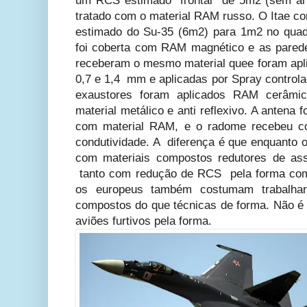
um RCS estimado frontal de 5m2 (sem a
tratado com o material RAM russo. O Itae c
estimado do Su-35 (6m2) para 1m2 no quadra
foi coberta com RAM magnético e as pared
receberam o mesmo material quee foram apl
0,7 e 1,4 mm e aplicadas por Spray controla
exaustores foram aplicados RAM cerâmic
material metálico e anti reflexivo. A antena 
com material RAM, e o radome recebeu cob
condutividade. A diferença é que enquanto 
com materiais compostos redutores de ass
tanto com redução de RCS pela forma com
os europeus também costumam trabalhar
compostos do que técnicas de forma. Não é
aviões furtivos pela forma.