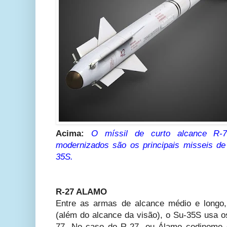
Acima:
O míssil de curto alcance R-
modernizados são os principais misseis d
35S.
R-27 ALAMO
Entre as armas de alcance médio e longo
(além do alcance da visão), o Su-35S usa o
77. No caso do R-27, ou Álamo codinome 