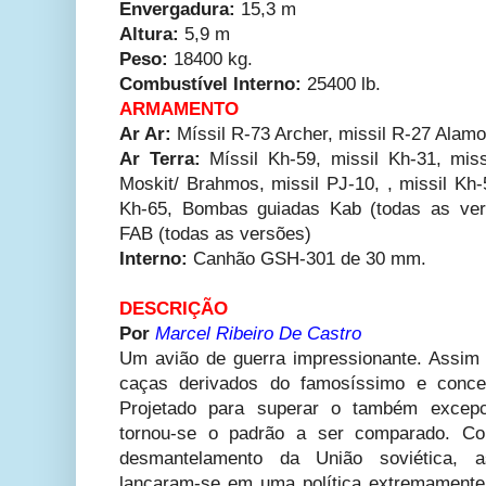
Envergadura:
15,3 m
Altura:
5,9 m
Peso:
18400 kg.
Combustível Interno:
25400 lb.
ARMAMENTO
Ar Ar:
Míssil R-73 Archer, missil R-27 Alamo
Ar Terra:
Míssil Kh-59, missil Kh-31, miss
Moskit/ Brahmos, missil PJ-10, , missil Kh
Kh-65, Bombas guiadas Kab (todas as ver
FAB (todas as versões)
Interno:
Canhão GSH-301 de 30 mm.
DESCRIÇÃO
Por
Marcel Ribeiro De Castro
Um avião de guerra impressionante. Assim p
caças derivados do famosíssimo e concei
Projetado para superar o também excepc
tornou-se o padrão a ser comparado. C
desmantelamento da União soviética, a
lançaram-se em uma política extremamente