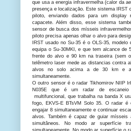
que usa a energia infravermelha (calor da a
presença e localização. Este sistema IRST 
piloto, enviando dados para um display
capacete. Além disso, esse sistema tam
sensor de busca dos mísseis infravermelho
piloto precisa apenas olhar o alvo para desig
IRST usado no Su-35 é o OLS-35, modelo d
equipa o Su-30MKI, e que tem alcance de 
frente do alvo e 90 km na traseira (sem 
telêmetro laser mede as distancias contra 
alvos no solo acima a de 30 km e ai
simultaneamente.
O outro sensor é o radar
Tikhomirov NIIP I
N035E que é um radar de escaneio e
multifuncional, que trabalha na banda X us
fogo, EKVS-E BTsVM Solo 35.
O radar é 
engajar 8 simultaneamente e continuar esc
alvos. Também é capaz de guiar mísseis a
simultâneos. No modo ar superfície tr
simultaneamente. No modo ar superfície o r