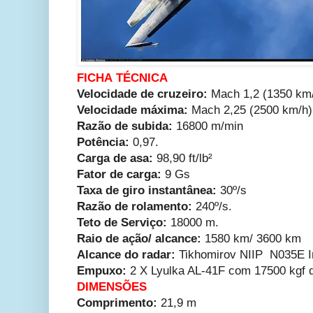
FICHA TÉCNICA
Velocidade de cruzeiro:
Mach 1,2 (1350 km/
Velocidade máxima:
Mach 2,25 (2500 km/h)
Razão de subida:
16800 m/min
Potência:
0,97.
Carga de asa:
98,90 ft/lb²
Fator de carga:
9 Gs
Taxa de giro
instantânea
:
30º/s
Razão de rolamento:
240º/s.
Teto de Serviço:
18000 m.
Raio de ação/ alcance:
1580 km/ 3600 km
Alcance do radar:
Tikhomirov NIIP N035E I
Empuxo:
2 X Lyulka AL-41F com 17500 kgf
DIMENSÕES
Comprimento:
21,9 m