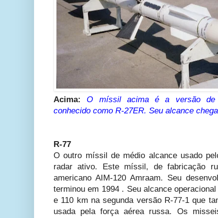
Acima:
O míssil acima é a versão de 
conhecido como R-27ER. Seu alcance chega
R-77
O outro míssil de médio alcance usado pe
radar ativo. Este míssil, de fabricação r
americano AIM-120 Amraam. Seu desenvo
terminou em 1994 . Seu alcance operacional
e 110 km na segunda versão R-77-1 que ta
usada pela força aérea russa. Os missei