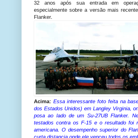
32 anos após sua entrada em operaç
especialmente sobre a versão mais recent
Flanker.
Acima:
Essa interessante foto feita na ba
dos Estados Unidos) em Langley Virginia, on
posa ao lado de um Su-27UB Flanker. Ne
testados contra os F-15 e o resultado foi 
americana. O desempenho superior do Flan
curta distancia onde ele venceu todos os em