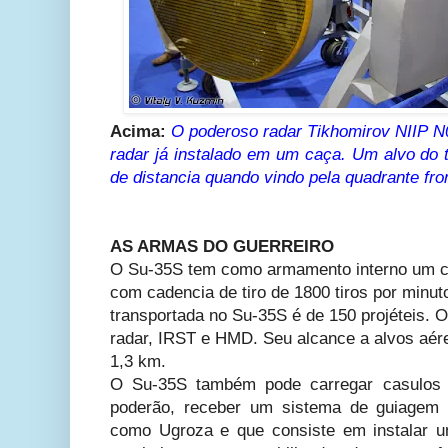
Acima:
O poderoso radar
Tikhomirov NIIP N
radar já instalado em um caça. Um alvo d
de distancia quando vindo pela quadrante fron
AS ARMAS DO GUERREIRO
O Su-35S tem como armamento interno um 
com cadencia de tiro de 1800 tiros por minu
transportada no Su-35S é de 150 projéteis. 
radar, IRST e HMD. Seu alcance a alvos aére
1,3 km.
O Su-35S também pode carregar casulos 
poderão, receber um sistema de guiagem 
como Ugroza e que consiste em instalar u