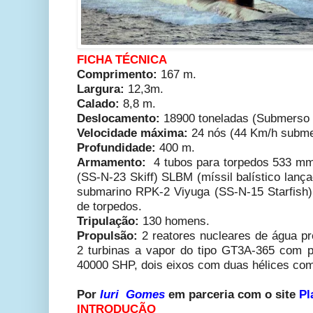
FICHA TÉCNICA
Comprimento:
167 m.
Largura:
12,3m.
Calado:
8,8 m.
Deslocamento:
18900 toneladas (Submerso e
Velocidade máxima:
24 nós (44 Km/h subme
Profundidade:
400 m.
Armamento:
4 tubos para torpedos 533 m
(SS-N-23 Skiff) SLBM (míssil balístico lanç
submarino RPK-2 Viyuga (SS-N-15 Starfish)
de torpedos.
Tripulação:
130 homens.
Propulsão:
2
reatores nucleares de água 
2 turbinas a vapor do tipo GT3A-365 com 
40000 SHP, dois eixos com duas hélices com
Por
Iuri Gomes
em parceria com o site
Pl
INTRODUÇÃO