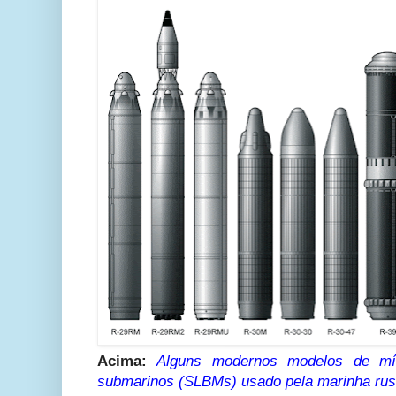
Acima:
Alguns modernos modelos de mís
submarinos (SLBMs) usado pela marinha rus