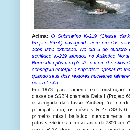
Acima:
O
Submarino K-219 (Classe Ya
Projeto 667A) navegando com um dos seus 
apos uma explosão. No dia 3 de outubro 
soviético K-219 afundou no Atlântico Nort
Bermuda após a explosão em um dos silos d
conseguiu emergir a superfície apesar do in
quando seus dois reatores nucleares falhare
na explosão.
Em 1973, paralelamente em construção 
classe de SSBN chamada Delta I (Projeto 
e alongada da classe Yankee) foi introd
principal arma, os mísseis R-27 (SS-N-6 
primeiro míssil balístico intercontinenta
pelos soviéticos, com alcance de 7800 km. 
que o R-27, dessa forma, para acomodar o