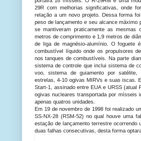
portava 16 mísseis. O R-29RM é uma modif
29R com melhorias significativas, onde f
relação a um novo projeto. Dessa forma foi
peso de lançamento e seu alcance máximo 
se mantiveram praticamente as mesmas d
metros de comprimento e 1,9 metros de diâme
de liga de magnésio-alumínio. O foguete é
combustível líquido onde os propulsores de
nos tanques de combustíveis. Na parte diant
sistema de controle que inclui sistema de co
voo, sistema de guiamento por satélite,
estrelas, 4-10 ogivas MIRVs e suas iscas. E
Start-1, assinado entre EUA e URSS (atual
ogivas nucleares transportada por mísseis i
apenas quatros unidades.
Em 19 de novembro de 1998 foi realizado um
SS-NX-28 (RSM-52) no qual houve uma fal
estação de lançamento terrestre ocorrendo 
duas falhas consecutivas, desta forma optar