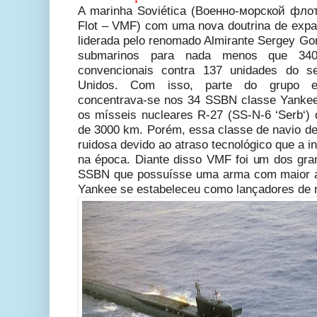
A marinha Soviética (Военно-морской фл
Flot – VMF) com uma nova doutrina de exp
liderada pelo renomado Almirante Sergey Gor
submarinos para nada menos que 340
convencionais contra 137 unidades do s
Unidos.
Com isso, parte do grupo est
concentrava-se nos 34 SSBN classe Yankee 
os mísseis nucleares R-27 (SS-N-6 ‘Serb‘) 
de 3000 km. Porém, essa classe de navio 
ruidosa devido ao atraso tecnológico que a in
na época. Diante disso VMF foi um dos gr
SSBN que possuísse uma arma com maior a
Yankee se estabeleceu como lançadores de 