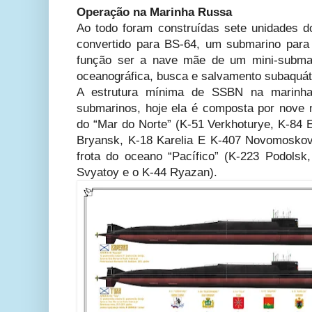
Operação na Marinha Russa
Ao todo foram construídas sete unidades d
convertido para BS-64, um submarino para 
função ser a nave mãe de um mini-submar
oceanográfica, busca e salvamento subaquáti
A estrutura mínima de SSBN na marinh
submarinos, hoje ela é composta por nove n
do “Mar do Norte” (K-51 Verkhoturye, K-84 E
Bryansk, K-18 Karelia E K-407 Novomoskovs
frota do oceano “Pacífico” (K-223 Podols
Svyatoy e o K-44 Ryazan).