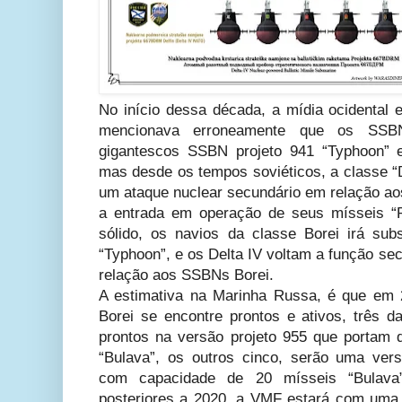
No início dessa década, a mídia ocidental e
mencionava erroneamente que os SSBN 
gigantescos SSBN projeto 941 “Typhoon”
mas desde os tempos soviéticos, a classe “De
um ataque nuclear secundário em relação ao
a entrada em operação de seus mísseis “
sólido, os navios da classe Borei irá sub
“Typhoon”, e os Delta IV voltam a função s
relação aos SSBNs Borei.
A estimativa na Marinha Russa, é que em 
Borei se encontre prontos e ativos, três
prontos na versão projeto 955 que portam
“Bulava”, os outros cinco, serão uma ver
com capacidade de 20 mísseis “Bulava
posteriores a 2020, a VMF estará com uma f