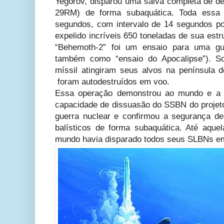
Yegorov, disparou uma salva completa de de
29RM) de forma subaquática. Toda essa
segundos, com intervalo de 14 segundos po
expelido incríveis 650 toneladas de sua est
“Behemoth-2” foi um ensaio para uma gue
também como “ensaio do Apocalipse”). So
míssil atingiram seus alvos na península 
foram autodestruídos em voo.
Essa operação demonstrou ao mundo e a pr
capacidade de dissuasão do SSBN do proje
guerra nuclear e confirmou a segurança d
balísticos de forma subaquática. Até aqu
mundo havia disparado todos seus SLBNs em