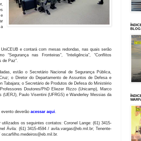
r,
es
 e
ar
ÍNDIC
 a
BLOG
o UniCEUB e contará com mesas redondas, nas quais serão
o “Segurança nas Fronteiras”, “Inteligência”, “Conflitos
s de Paz”.
as, estão o Secretário Nacional de Segurança Pública,
 Cruz; o Diretor do Departamento de Assuntos de Defesa e
Tabajara; o Secretário de Produtos de Defesa do Ministério
 Professores Doutores/PhD Eliezer Rizzo (Unicamp), Marco
s (UERJ), Paulo Visentini (UFRGS) e Wanderley Messias da
ÍNDIC
WARF
 evento deverão
acessar aqui
.
utilizados os seguintes contatos: Coronel Lange: (61) 3415-
nel Ávila: (61) 3415-4594 / avila.vargas@eb.mil.br; Tenente-
/ oscarfilho.medeiros@eb.mil.br.