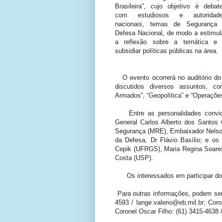
Brasileira”, cujo objetivo é debate
com estudiosos e autoridad
nacionais, temas de Segurança
Defesa Nacional, de modo a estimul
a reflexão sobre a temática e
subsidiar políticas públicas na área.
O evento ocorrerá no auditório d
discutidos diversos assuntos, com
Armados”, “Geopolítica” e “Operaçõe
Entre as personalidades convidad
General Carlos Alberto dos Santos
Segurança (MRE), Embaixador Nelson 
da Defesa, Dr Flávio Basílio; e os
Cepik (UFRGS), Maria Regina Soare
Costa (USP).
Os interessados em participar do
Para outras informações, podem ser 
4593 / lange.valerio@eb.mil.br; Coro
Coronel Oscar Filho: (61) 3415-4638 