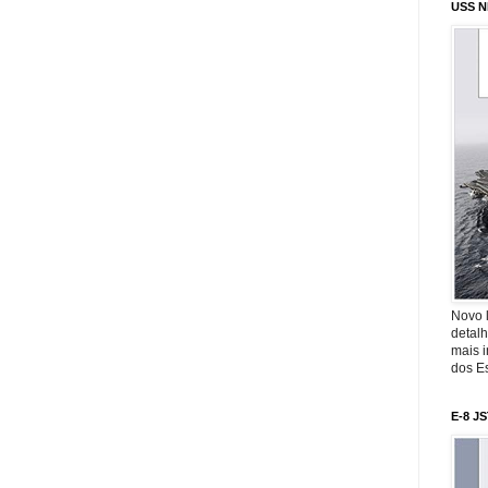
USS N
Novo 
detalh
mais 
dos Es
E-8 J