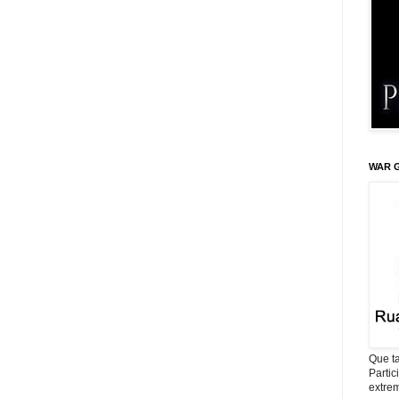
WAR G
Que ta
Parti
extrem