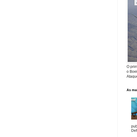
O prim
o Boe
Ataque
As mai
pub
Def