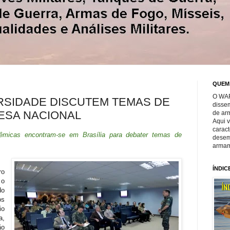
QUEM
O WAR
RSIDADE DISCUTEM TEMAS DE
disse
ESA NACIONAL
de ar
Aqui 
caract
dêmicas encontram-se em Brasília para debater temas de
desem
armam
ÍNDIC
o
 o
do
os
io
a,
ão