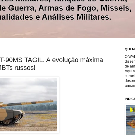
QUEM
O WAR
90MS TAGIL. A evolução máxima
disse
MBTs russos!
de ar
Aqui 
caract
desem
armam
ÍNDIC