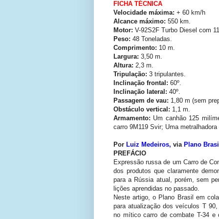
FICHA TÉCNICA
Velocidade máxima:
+ 60 km/h
Alcance máximo:
550 km.
Motor:
V-92S2F Turbo Diesel com 11
Peso:
48 Toneladas.
Comprimento:
10 m.
Largura:
3,50 m.
Altura:
2,3 m.
Tripulação:
3 tripulantes.
Inclinação frontal:
60º.
Inclinação lateral:
40º.
Passagem de vau:
1,80 m (sem prep
Obstáculo vertical:
1,1 m.
Armamento:
Um canhão 125 milímet
carro 9M119 Svir; Uma metralhadora
Por
Luiz Medeiros,
via
Plano Brasi
PREFÁCIO
Expressão russa de um Carro de Com
dos produtos que claramente demons
para a Rússia atual, porém, sem per
lições aprendidas no passado.
Neste artigo, o Plano Brasil em c
para atualização dos veículos T 90
no mítico carro de combate T-34 e 