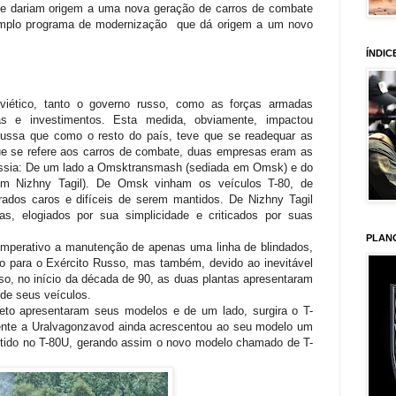
ue dariam origem a uma nova geração de carros de combate
amplo programa de modernização que dá origem a um novo
ÍNDIC
iético, tanto o governo russo, como as forças armadas
ias e investimentos. Esta medida, obviamente, impactou
 russa que como o resto do país, teve que se readequar as
e se refere aos carros de combate, duas empresas eram as
 Rússia: De um lado a Omsktransmash (sediada em Omsk) e do
em Nizhny Tagil). De Omsk vinham os veículos T-80, de
ados caros e difíceis de serem mantidos. De Nizhny Tagil
s, elogiados por sua simplicidade e criticados por suas
PLAN
 imperativo a manutenção de apenas uma linha de blindados,
o para o Exército Russo, mas também, devido ao inevitável
so, no início da década de 90, as duas plantas apresentaram
de seus veículos.
jeto apresentaram seus modelos e de um lado, surgira o T-
ente a Uralvagonzavod ainda acrescentou ao seu modelo um
ontido no T-80U, gerando assim o novo modelo chamado de T-