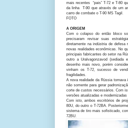
mais recentes “pais” T-72 e T-80 q
da linha T-90 que através de um 
carro de combate o T-90 MS Tagil.
FOTO
A ORIGEM
Com o colapso do então bloco sov
precisaram revisar suas estratég
diretamente na indústria de defesa
novas realidades econômicas. No qu
principais fabricantes do setor na
outro a Uralvagonzavod (sediada 
desenho mais novo, porém consider
vinham os T-72, sucesso de venda
fragilidades.
A nova realidade da Rússia tornava
não somente para gerar padronizaçã
corte de custos necessários. Com is
versões atualizadas e modernizadas 
Com isto, ambos escritórios de pro
80U, do outro o T-72BA. Posteriorm
sistema de tiro mais sofisticado, c
72BU.