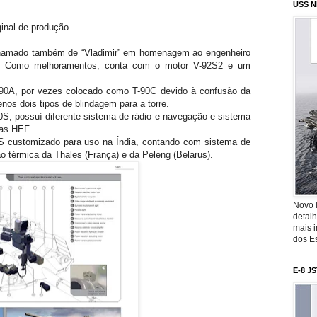
USS N
ginal de produção.
chamado também de “Vladimir” em homenagem ao engenheiro
in. Como melhoramentos, conta com o motor V-92S2 e um
90A, por vezes colocado como T-90C devido à confusão da
nos dois tipos de blindagem para a torre.
S, possuí diferente sistema de rádio e navegação e sistema
gas HEF.
S customizado para uso na Índia, contando com sistema de
o térmica da Thales (França) e da Peleng (Belarus).
Novo 
detalh
mais 
dos Es
E-8 J