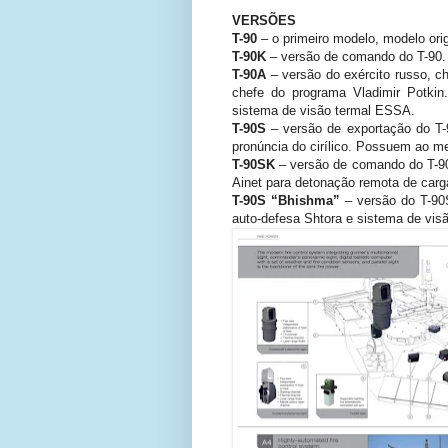
VERSÕES
T-90
– o primeiro modelo, modelo ori
T-90K
– versão de comando do T-90.
T-90A
– versão do exército russo, 
chefe do programa Vladimir Potk
sistema de visão termal ESSA.
T-90S
– versão de exportação do T-
pronúncia do cirílico. Possuem ao me
T-90SK
– versão de comando do T-90
Ainet para detonação remota de car
T-90S “Bhishma”
– versão do T-90
auto-defesa Shtora e sistema de visã