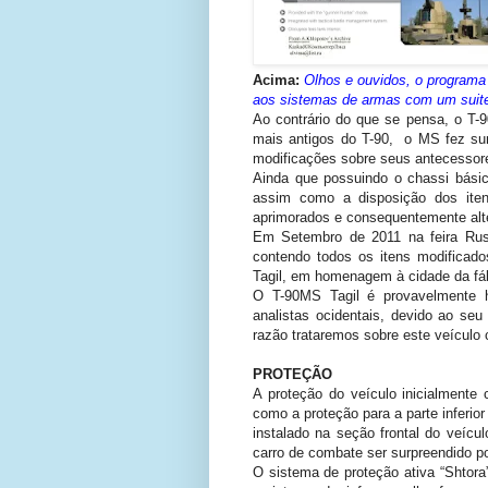
Acima:
Olhos e ouvidos, o programa
aos sistemas de armas com um suite
Ao contrário do que se pensa, o T-
mais antigos do T-90, o MS fez su
modificações sobre seus antecessore
Ainda que possuindo o chassi bási
assim como a disposição dos iten
aprimorados e consequentemente alt
Em Setembro de 2011 na feira Russ
contendo todos os itens modificad
Tagil, em homenagem à cidade da fáb
O T-90MS Tagil é provavelmente h
analistas ocidentais, devido ao seu
razão trataremos sobre este veículo
PROTEÇÃO
A proteção do veículo inicialmente
como a proteção para a parte inferio
instalado na seção frontal do veícul
carro de combate ser surpreendido po
O sistema de proteção ativa “Shtora