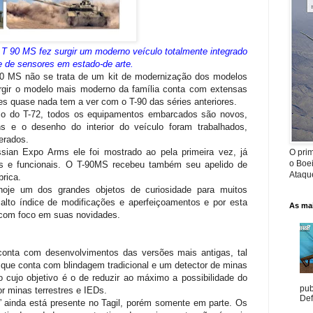
 T 90 MS fez surgir um moderno veículo totalmente integrado
 de sensores em estado-de arte.
90 MS não se trata de um kit de modernização dos modelos
rgir o modelo mais moderno da família conta com extensas
s quase nada tem a ver com o T-90 das séries anteriores.
co do T-72, todos os equipamentos embarcados são novos,
s e o desenho do interior do veículo foram trabalhados,
erados.
ian Expo Arms ele foi mostrado ao pela primeira vez, já
O prim
o Boe
os e funcionais. O T-90MS recebeu também seu apelido de
Ataque
rica.
oje um dos grandes objetos de curiosidade para muitos
 alto índice de modificações e aperfeiçoamentos e por esta
As mai
 com foco em suas novidades.
 conta com desenvolvimentos das versões mais antigas, tal
r que conta com blindagem tradicional e um detector de minas
o cujo objetivo é o de reduzir ao máximo a possibilidade do
pub
r minas terrestres e IEDs.
Def
” ainda está presente no Tagil, porém somente em parte. Os