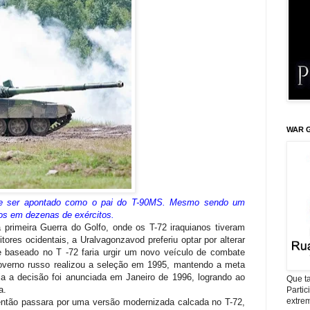
WAR G
de ser apontado como o pai do T-90MS. Mesmo sendo um
ços em dezenas de exércitos.
 primeira Guerra do Golfo, onde os T-72 iraquianos tiveram
ores ocidentais, a Uralvagonzavod preferiu optar por alterar
baseado no T -72 faria urgir um novo veículo de combate
verno russo realizou a seleção em 1995, mantendo a meta
a a decisão foi anunciada em Janeiro de 1996, logrando ao
Que ta
a.
Parti
extrem
 então passara por uma versão modernizada calcada no T-72,