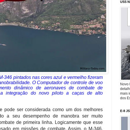
USS N
 M-346 pintados nas cores azul e vermelho fizeram
nobrabilidade. O Computador de controle de voo
Novo 
amento dinâmico de aeronaves de combate de
detalh
ar a integração do novo piloto a caças de alto
mais 
dos Es
e pode ser considerada como um dos melhores
E-8 J
ido a seu desempenho de manobra ser muito
ombate de primeira linha. Logicamente que esse
sado em missões de combate. Assim, o M-346,