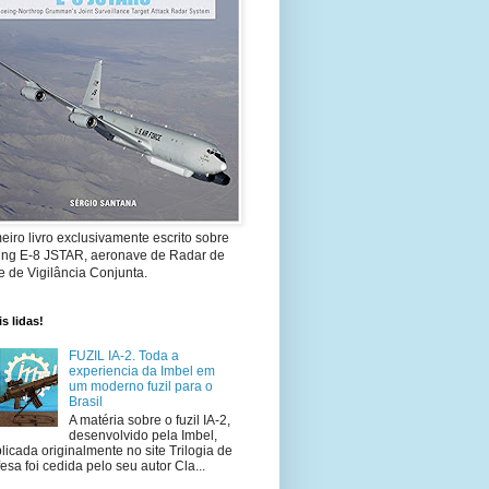
eiro livro exclusivamente escrito sobre
ing E-8 JSTAR, aeronave de Radar de
 de Vigilância Conjunta.
s lidas!
FUZIL IA-2. Toda a
experiencia da Imbel em
um moderno fuzil para o
Brasil
A matéria sobre o fuzil IA-2,
desenvolvido pela Imbel,
licada originalmente no site Trilogia de
esa foi cedida pelo seu autor Cla...