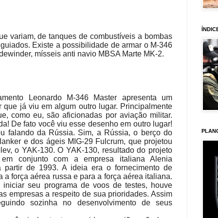
ÍNDIC
ue variam, de tanques de combustíveis a bombas
guiados. Existe a possibilidade de armar o M-346
idewinder, mísseis anti navio MBSA Marte MK-2.
amento Leonardo M-346 Master apresenta um
 que já viu em algum outro lugar. Principalmente
, como eu, são aficionadas por aviação militar.
a! De fato você viu esse desenho em outro lugar!
PLAN
ou falando da Rússia. Sim, a Rússia, o berço do
anker e dos ágeis MIG-29 Fulcrum, que projetou
ev, o YAK-130. O YAK-130, resultado do projeto
 em conjunto com a empresa italiana Alenia
 partir de 1993. A ideia era o fornecimento de
a força aérea russa e para a força aérea italiana.
 iniciar seu programa de voos de testes, houve
as empresas a respeito de sua prioridades. Assim
guindo sozinha no desenvolvimento de seus