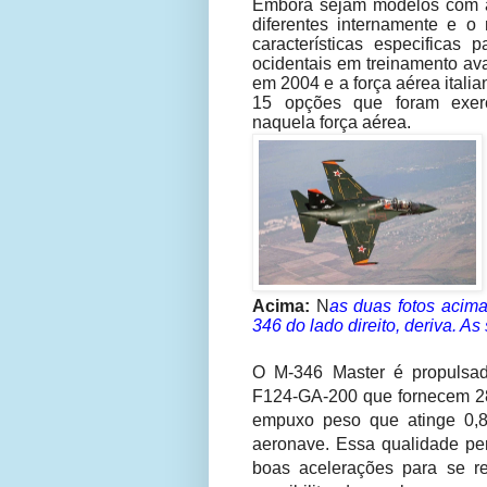
Embora sejam modelos com a
diferentes internamente e o
características especificas
ocidentais em treinamento av
em 2004 e a força aérea ital
15 opções que foram exerci
naquela força aérea.
Acima:
N
as duas fotos acim
346 do lado direito, deriva. A
O M-346 Master é propulsad
F124-GA-200 que fornecem 28
empuxo peso que atinge 0,8
aeronave. Essa qualidade p
boas acelerações para se r