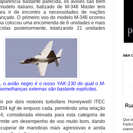
parência bastante parecida, os aviões são bem
 modelo italiano, batizado de M-346 Master tem
 para ir de encontro a necessidades de nações
ançado. O primeiro voo do modelo M-346 ocorreu
iana colocou uma encomenda de 6 unidades e mais
das posteriormente, totalizando 21 unidades
WAR G
a, o avião negro é o russo YAK-130 do qual o M-
s semelhanças externas são bastante explicitas.
o por dois motores turbofans Honeywell/ ITEC
34 kgf de empuxo cada, permitindo uma relação
4, considerada elevada para esta categoria de
Que ta
ermite um desempenho de voo muito bom, dando
Parti
ecuperar de manobras mais agressivas e ainda
extrem