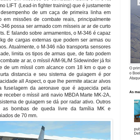
mo LIFT (
Lead-in fighter training) que é justamente
 desempenho de um caça de primeira linha em
o em missões de combate reais, principalmente
M-346 possa ser armado com mísseis ar ar de curto
hts. E falando sobre armamentos, o M-346 é capaz
0 kg de cargas externas que podem ser armas ou
nos. Atualmente, o M-346 não transporta sensores
ade, limita os tipos de armas que, de fato podem
 combate ar ar, o míssil AIM-9L/M Sidewinder já foi
-se de um míssil com alcance com 18 km o que o
O prim
o Boe
curta distancia e seu sistema de guiagem é por
Ataque
cidade all Aspect, o que lhe permite atacar alvos
 da fuselagem da aeronave que é aquecida pela
As mai
de receber o míssil anti navio MBDA Marte MK-2A,
istema de guiagem se dá por radar ativo.
Outros
o as bombas de queda livre da família MK e
uiados de 70 mm.
pub
Def