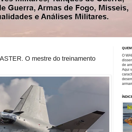
QUEM
O WAR
TER. O mestre do treinamento
disse
de ar
Aqui 
caract
desem
armam
ÍNDIC