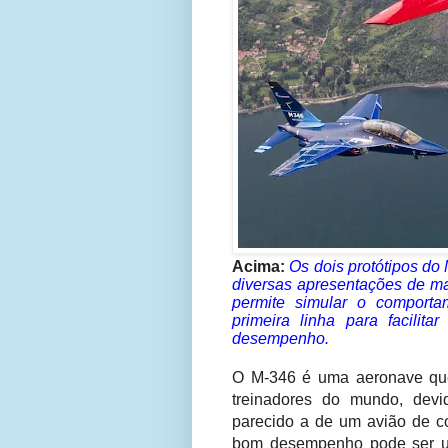
Acima:
Os dois protótipos do
diversas apresentações de ma
permite simular o comport
primeira linha para facilit
desempenho.
O M-346 é uma aeronave qu
treinadores do mundo, dev
parecido a de um avião de c
bom desempenho pode ser u