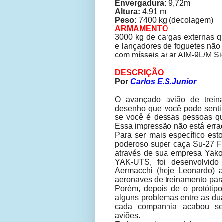
Envergadura:
9,72m
Altura:
4,91 m
Peso:
7400 kg (decolagem)
ARMAMENTO
3000 kg de cargas externas q
e lançadores de foguetes não 
com mísseis ar ar AIM-9L/M S
DESCRIÇÃO
Por
Carlos E.S.Junior
O avançado avião de trein
desenho que você pode sentir
se você é dessas pessoas que
Essa impressão não está errad
Para ser mais específico est
poderoso super caça Su-27 Fl
através de sua empresa Yakol
YAK-UTS, foi desenvolvido
Aermacchi (hoje Leonardo) a
aeronaves de treinamento para 
Porém, depois de o protótipo
alguns problemas entre as du
cada companhia acabou se
aviões.