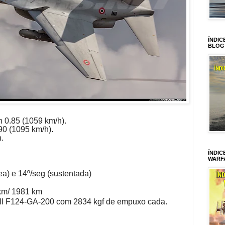
ÍNDIC
BLOG
 0.85 (1059 km/h).
0 (1095 km/h).
.
ÍNDIC
WARF
ea) e 14º/seg (sustentada)
m/ 1981 km
l F124-GA-200
com 2834 kgf de empuxo cada.