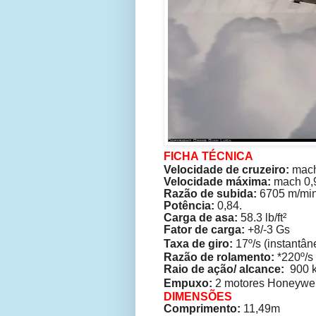
FICHA
TÉCNICA
Velocidade de cruzeiro:
mach
Velocidade máxima:
mach 0,9
Razão de subida:
6705 m/min
Potência:
0,84.
Carga de asa:
58.3 lb/ft²
Fator de carga:
+
8/-3 Gs
Taxa de giro:
17º/s (instantân
Razão de rolamento:
*220º/s
Raio de ação/ alcance:
900 k
Empuxo:
2 motores
Honeywel
DIMENSÕES
Comprimento:
11,49m