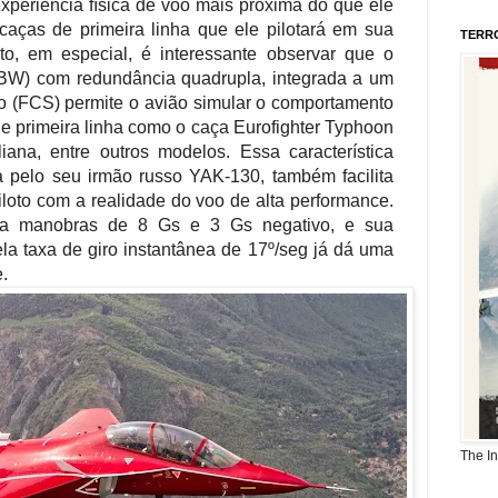
xperiência física de voo mais próxima do que ele
 caças de primeira linha que ele pilotará em sua
TERR
to, em especial, é interessante observar que o
(FBW) com redundância quadrupla, integrada a um
o (FCS) permite o avião simular o comportamento
e primeira linha como o caça Eurofighter Typhoon
iana, entre outros modelos. Essa característica
a pelo seu irmão russo YAK-130, também facilita
piloto com a realidade do voo de alta performance.
rta manobras de 8 Gs e 3 Gs negativo, e sua
a taxa de giro instantânea de 17º/seg já
dá uma
.
The I