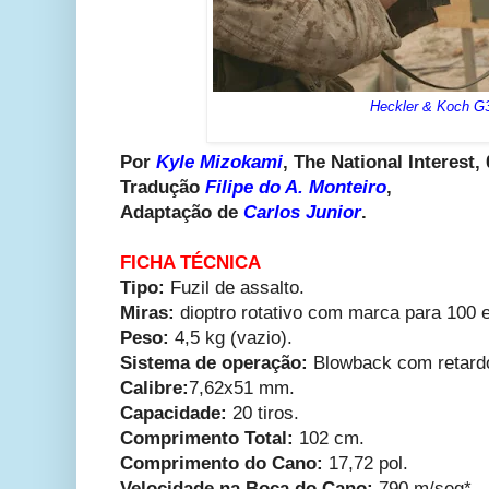
Heckler & Koch G
Por
Kyle Mizokami
, The National Interest
Tradução
Filipe do A. Monteiro
,
Adaptação de
Carlos Junior
.
FICHA TÉCNICA
Tipo:
Fuzil de assalto.
Miras:
dioptro rotativo com marca para 100 
Peso:
4,5 kg (vazio).
Sistema de operação:
Blowback com retard
Calibre:
7,62x51 mm.
Capacidade:
20 tiros.
Comprimento Total:
102 cm.
Comprimento do Cano:
17,72 pol.
Velocidade na Boca do Cano:
790 m/seg*.