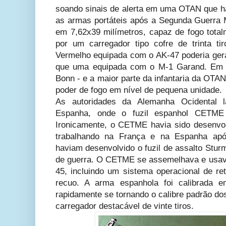
soando sinais de alerta em uma OTAN que h
as armas portáteis após a Segunda Guerra M
em 7,62x39 milímetros, capaz de fogo total
por um carregador tipo cofre de trinta t
Vermelho equipada com o AK-47 poderia gera
que uma equipada com o M-1 Garand. Em c
Bonn - e a maior parte da infantaria da OTAN
poder de fogo em nível de pequena unidade.
As autoridades da Alemanha Ocidental 
Espanha, onde o fuzil espanhol CETME
Ironicamente, o CETME havia sido desenvo
trabalhando na França e na Espanha apó
haviam desenvolvido o fuzil de assalto Stu
de guerra. O CETME se assemelhava e usav
45, incluindo um sistema operacional de re
recuo. A arma espanhola foi calibrada e
rapidamente se tornando o calibre padrão do
carregador destacável de vinte tiros.