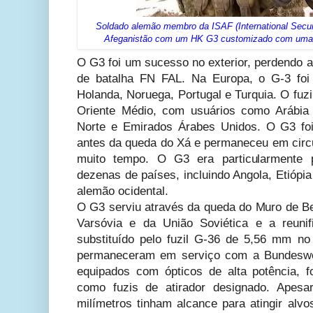
Soldado alemão membro da ISAF (International Secur
Afeganistão com um HK G3 customizado com uma c
O G3 foi um sucesso no exterior, perdendo a
de batalha FN FAL. Na Europa, o G-3 foi 
Holanda, Noruega, Portugal e Turquia. O fuz
Oriente Médio, com usuários como Arábia 
Norte e Emirados Árabes Unidos. O G3 foi
antes da queda do Xá e permaneceu em circu
muito tempo. O G3 era particularmente 
dezenas de países, incluindo Angola, Etiópia 
alemão ocidental.
O G3 serviu através da queda do Muro de Be
Varsóvia e da União Soviética e a reuni
substituído pelo fuzil G-36 de 5,56 mm no
permaneceram em serviço com a Bundesw
equipados com ópticos de alta potência, 
como fuzis de atirador designado. Apesa
milímetros tinham alcance para atingir alv