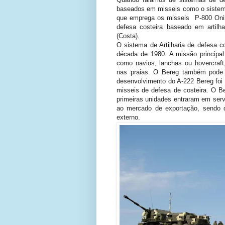
baseados em misseis como o sistema
que emprega os misseis P-800 Oni
defesa costeira baseado em artil
(Costa).
O sistema de Artilharia de defesa c
década de 1980. A missão principal
como navios, lanchas ou hovercra
nas praias. O Bereg também pode s
desenvolvimento do A-222 Bereg foi
misseis de defesa de costeira. O Be
primeiras unidades entraram em ser
ao mercado de exportação, sendo q
externo.