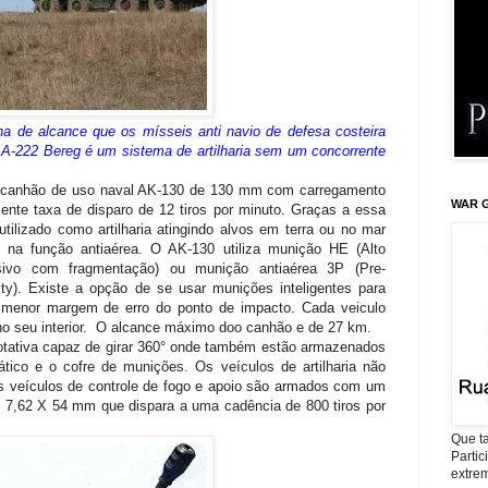
una de alcance que os mísseis anti navio de defesa costeira
 A-222 Bereg é um sistema de artilharia sem um concorrente
canhão de uso naval AK-130 de 130 mm com carregamento
WAR G
ente taxa de disparo de 12 tiros por minuto. Graças a essa
ilizado como artilharia atingindo alvos em terra ou no mar
 na função antiaérea. O AK-130 utiliza munição HE (Alto
sivo com fragmentação) ou munição antiaérea 3P (Pre-
y). Existe a opção de se usar munições inteligentes para
 menor margem de erro do ponto de impacto. Cada veiculo
o seu interior. O alcance máximo doo canhão e de 27 km.
tativa capaz de girar 360° onde também estão armazenados
ico e o cofre de munições. Os veículos de artilharia não
 veículos de controle de fogo e apoio são armados com um
e 7,62 X 54 mm que dispara a uma cadência de 800 tiros por
Que ta
Parti
extrem