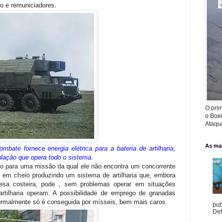
o e remuniciadores.
O prim
o Boe
Ataque
As mai
mbate fornece energia elétrica para a bateria de artilharia,
lação que opera todo o sistema.
do para uma missão da qual ele não encontra um concorrente
u em cheio produzindo um sistema de artilharia que, embora
esa costeira, pode , sem problemas operar em situações
rtilharia operam. A possibilidade de emprego de granadas
ormalmente só é conseguida por mísseis, bem mais caros.
pub
Def