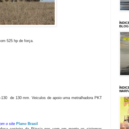
ÍNDIC
BLOG
m 525 hp de força.
ÍNDIC
WARF
130 de 130 mm. Veiculos de apoio uma metralhadora PKT
om o site
Plano Brasil
efesa costeira da Rússia nos vem em mente os sistemas