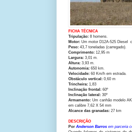
FICHA TÉCNICA
Tripulação:
8 homens.
Motor:
Um motor D12A-525 Diesel co
Peso:
43,7 toneladas (carregado).
Comprimento:
12,95 m
Largura:
3,01 m.
Altura:
3,93 m.
Autonomia:
650 km.
Velocidade:
60 Km/h em estrada.
Obstáculo vertical:
0,60 m
Trincheira:
1,83
Inclinação frontal:
60º
Inclinação lateral:
30º
Armamento:
Um canhão modelo AK-
em calibre 7,62 X 54 mm
Alcance das granadas:
27 km
DESCRIÇÃO
Por
Anderson Barros
em parceria c
Quando falamos de sistemas de d