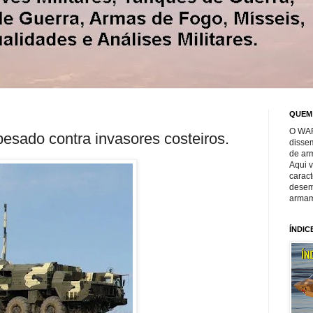
QUEM
O WAR
sado contra invasores costeiros.
disse
de ar
Aqui 
caract
desem
armam
ÍNDIC