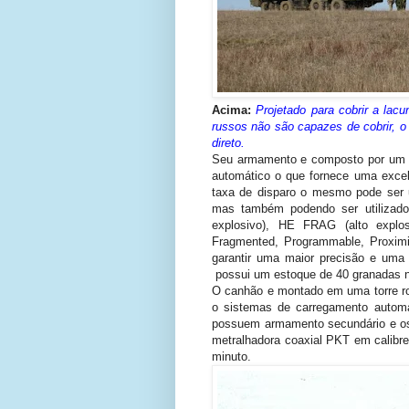
Acima:
Projetado para cobrir a lac
russos não são capazes de cobrir, o
direto.
Seu armamento e composto por um 
automático o que fornece uma excel
taxa de disparo o mesmo pode ser ut
mas também podendo ser utilizado
explosivo), HE FRAG (alto explo
Fragmented, Programmable, Proximit
garantir uma maior precisão e uma
possui um estoque de 40 granadas n
O canhão e montado em uma torre ro
o sistemas de carregamento automát
possuem armamento secundário e os
metralhadora coaxial PKT em calibr
minuto.