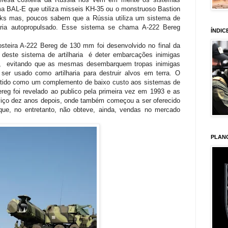
 BAL-E que utiliza misseis KH-35 ou o monstruoso Bastion
ks mas, poucos sabem que a Rússia utiliza um sistema de
haria autopropulsado. Esse sistema se chama A-222 Bereg
ÍNDIC
osteira A-222 Bereg de 130 mm foi desenvolvido no final da
 deste sistema de artilharia é deter embarcações inimigas
ft, evitando que as mesmas desembarquem tropas inimigas
er usado como artilharia para destruir alvos em terra. O
 tido como um complemento de baixo custo aos sistemas de
reg foi revelado ao publico pela primeira vez em 1993 e as
viço dez anos depois, onde também começou a ser oferecido
ue, no entretanto, não obteve, ainda, vendas no mercado
PLAN