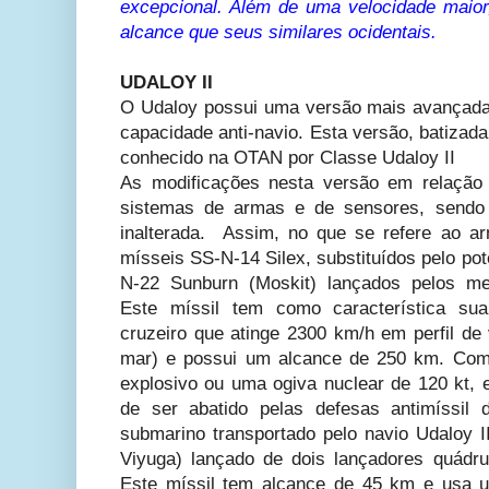
excepcional. Além de uma velocidade maio
alcance que seus similares ocidentais.
UDALOY II
O Udaloy possui uma versão mais avançada,
capacidade anti-navio. Esta versão, batizada 
conhecido na OTAN por Classe Udaloy II
As modificações nesta versão em relação 
sistemas de armas e de sensores, sendo
inalterada. Assim, no que se refere ao a
mísseis SS-N-14 Silex, substituídos pelo pot
N-22 Sunburn (Moskit) lançados pelos me
Este míssil tem como característica sua
cruzeiro que atinge 2300 km/h em perfil de
mar) e possui um alcance de 250 km. Com
explosivo ou uma ogiva nuclear de 120 kt, 
de ser abatido pelas defesas antimíssil d
submarino transportado pelo navio Udaloy I
Viyuga) lançado de dois lançadores quádr
Este míssil tem alcance de 45 km e usa 