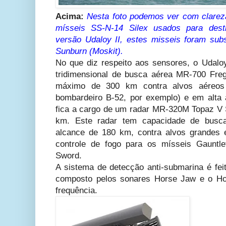
Acima:
Nesta foto podemos ver com clarez
mísseis SS-N-14 Silex usados para destr
versão Udaloy II, estes misseis foram subs
Sunburn (Moskit).
No que diz respeito aos sensores, o Udal
tridimensional de busca aérea MR-700 Fre
máximo de 300 km contra alvos aéreos
bombardeiro B-52, por exemplo) e em alta a
fica a cargo de um radar MR-320M Topaz V S
km. Este radar tem capacidade de bus
alcance de 180 km, contra alvos grandes e
controle de fogo para os mísseis Gauntl
Sword.
A sistema de detecção anti-submarina é fei
composto pelos sonares Horse Jaw e o Ho
frequência.