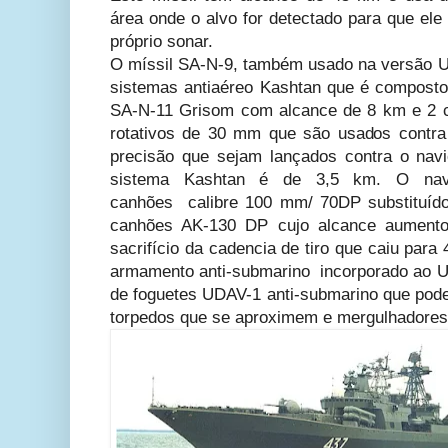
área onde o alvo for detectado para que ele
próprio sonar.
O míssil SA-N-9, também usado na versão Ud
sistemas antiaéreo Kashtan que é composto 
SA-N-11 Grisom com alcance de 8 km e 2 
rotativos de 30 mm que são usados contra 
precisão que sejam lançados contra o nav
sistema Kashtan é de 3,5 km. O nav
canhões calibre 100 mm/ 70DP substituíd
canhões AK-130 DP cujo alcance aument
sacrifício da cadencia de tiro que caiu para 
armamento anti-submarino incorporado ao Ud
de foguetes UDAV-1 anti-submarino que pode
torpedos que se aproximem e mergulhadores 