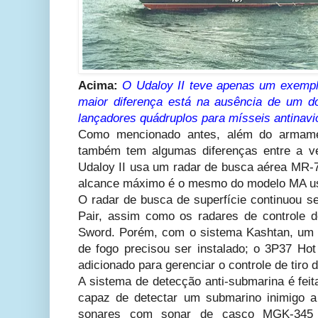
Acima:
O Udaloy II teve apenas um exempl
maior diferença está na ausência de um 
lançadores quádruplos para mísseis antinav
Como mencionado antes, além do armamen
também tem algumas diferenças entre a ve
Udaloy II usa um radar de busca aérea MR-7
alcance máximo é o mesmo do modelo MA usa
O radar de busca de superfície continuou 
Pair, assim como os radares de controle 
Sword. Porém, com o sistema Kashtan, um ou
de fogo precisou ser instalado; o 3P37 Ho
adicionado para gerenciar o controle de tiro
A sistema de detecção anti-submarina é feit
capaz de detectar um submarino inimigo 
sonares com sonar de casco MGK-345