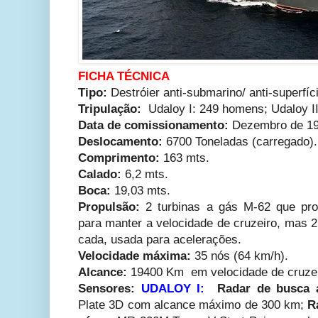
FICHA TÉCNICA
Tipo:
Destróier anti-submarino/ anti-superfíc
Tripulação:
Udaloy I: 249 homens; Udaloy I
Data de comissionamento:
Dezembro de 1
Deslocamento:
6700 Toneladas (carregado).
Comprimento:
163 mts.
Calado:
6,2 mts.
Boca:
19,03 mts.
Propulsão:
2 turbinas a gás M-62 que pr
para manter a velocidade de cruzeiro, mas 
cada, usada para acelerações.
Velocidade máxima:
35 nós (64 km/h).
Alcance:
19400 Km em velocidade de cruzeir
Sensores:
UDALOY I:
Radar de busca 
Plate 3D com alcance máximo de 300 km;
R