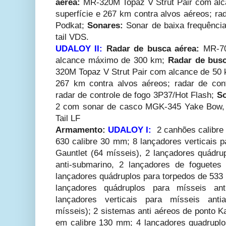
aérea:
MR-320M Topaz V Strut Pair com alc
superfície e 267 km contra alvos aéreos; ra
Podkat;
Sonares:
Sonar de baixa frequênci
tail VDS.
UDALOY II:
Radar de busca aérea:
MR-70
alcance máximo de 300 km;
Radar de busc
320M Topaz V Strut Pair com alcance de 50 k
267 km contra alvos aéreos; radar de con
radar de controle de fogo 3P37/Hot Flash;
So
2 com sonar de casco MGK-345 Yake Bow, 
Tail LF
Armamento:
UDALOY I:
2 canhões calibr
630 calibre 30 mm; 8 lançadores verticais 
Gauntlet (64 mísseis), 2 lançadores quádru
anti-submarino, 2 lançadores de foguetes
lançadores quádruplos para torpedos de 5
lançadores quádruplos para mísseis an
lançadores verticais para mísseis ant
mísseis); 2 sistemas anti aéreos de ponto 
em calibre 130 mm; 4 lançadores quadrupl