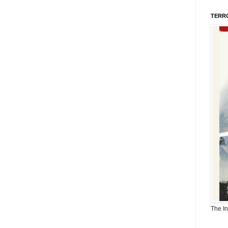
TERR
The I