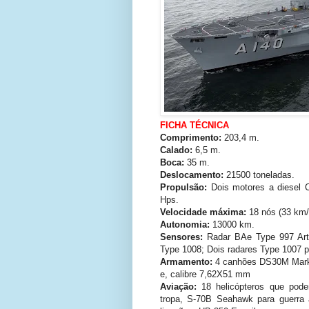
FICHA TÉCNICA
Comprimento:
203,4 m.
Calado:
6,5 m.
Boca:
35 m.
Deslocamento:
21500 toneladas.
Propulsão:
Dois motores a diesel 
Hps.
Velocidade máxima:
18 nós (33 km/
Autonomia:
13000 km.
Sensores:
Radar BAe Type 997 Ar
Type 1008; Dois radares Type 1007 p
Armamento:
4 canhões DS30M Mark 
e, calibre 7,62X51 mm
Aviação:
18 helicópteros que pod
tropa, S-70B Seahawk para guerra a