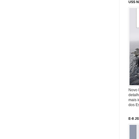
USS N
Novo 
detalh
mais 
dos Es
E-8 J