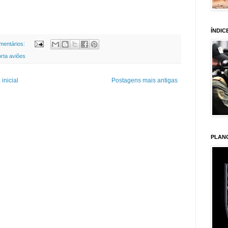
ÍNDIC
mentários:
rta aviões
inicial
Postagens mais antigas
PLAN