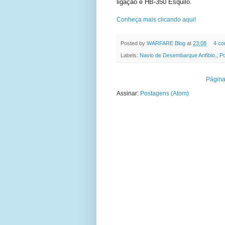
ligação e HB-350 Esquilo.
Conheça mais clicando aqui!
Posted by
WARFARE Blog
at
23:08
4 co
Labels:
Navio de Desembarque Anfíbio.
,
Po
Página 
Assinar:
Postagens (Atom)