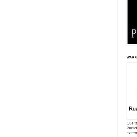
WAR G
Que ta
Parti
extrem