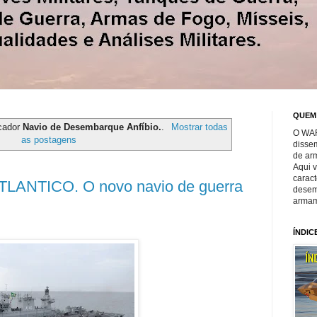
QUEM
cador
Navio de Desembarque Anfíbio.
.
Mostrar todas
O WAR
as postagens
disse
de ar
Aqui 
caract
ANTICO. O novo navio de guerra
desem
armam
ÍNDIC