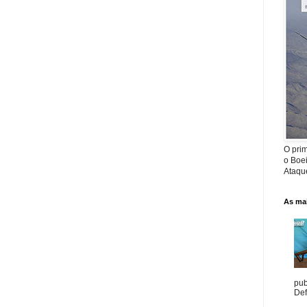
O prim
o Boe
Ataque
As mai
pub
Def