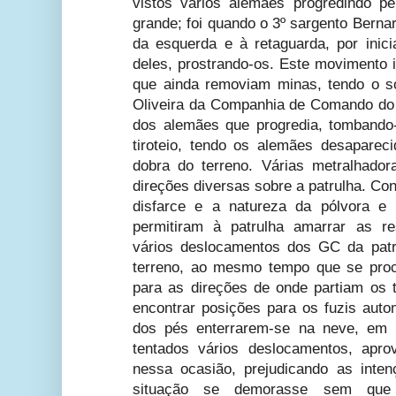
vistos vários alemães progredindo pe
grande; foi quando o 3º sargento Berna
da esquerda e à retaguarda, por inicia
deles, prostrando-os. Este movimento i
que ainda removiam minas, tendo o s
Oliveira da Companhia de Comando do I
dos alemães que progredia, tombando-
tiroteio, tendo os alemães desapare
dobra do terreno. Várias metralhador
direções diversas sobre a patrulha. C
disfarce e a natureza da pólvora 
permitiram à patrulha amarrar as re
vários deslocamentos dos GC da patr
terreno, ao mesmo tempo que se proc
para as direções de onde partiam os ti
encontrar posições para os fuzis auto
dos pés enterrarem-se na neve, em 
tentados vários deslocamentos, aprov
nessa ocasião, prejudicando as inte
situação se demorasse sem que 