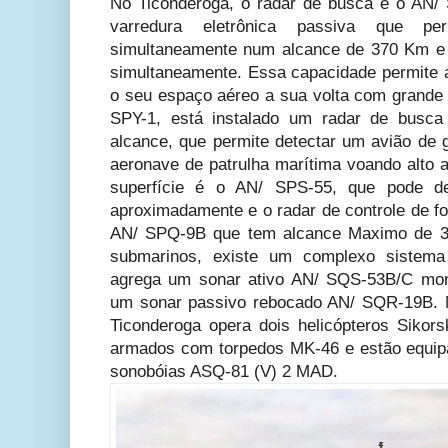
No Ticonderoga, o radar de busca é o AN/
varredura eletrônica passiva que pe
simultaneamente num alcance de 370 Km e at
simultaneamente. Essa capacidade permite a
o seu espaço aéreo a sua volta com grande e
SPY-1, está instalado um radar de busca
alcance, que permite detectar um avião d
aeronave de patrulha marítima voando alto 
superfície é o AN/ SPS-55, que pode d
aproximadamente e o radar de controle de f
AN/ SPQ-9B que tem alcance Maximo de 37
submarinos, existe um complexo sistem
agrega um sonar ativo AN/ SQS-53B/C mon
um sonar passivo rebocado AN/ SQR-19B. N
Ticonderoga opera dois helicópteros Siko
armados com torpedos MK-46 e estão equi
sonobóias ASQ-81 (V) 2 MAD.