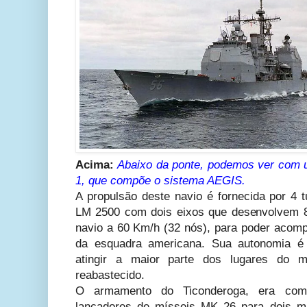
Acima:
Abaixo da ponte, podemos ver com 
1, que compõe o sistema AEGIS.
A propulsão deste navio é fornecida por 4 t
LM 2500 com dois eixos que desenvolvem 
navio a 60 Km/h (32 nós), para poder acomp
da esquadra americana. Sua autonomia é 
atingir a maior parte dos lugares do 
reabastecido.
O armamento do Ticonderoga, era compo
lançadores de mísseis MK 26 para dois m