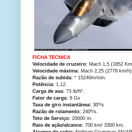
FICHA TECNICA
Velocidade de cruzeiro:
Mach 1,5 (1852 Km/
Velocidade máxima:
Mach 2,25 (2778 km/h)
Razão de subida:
* 15240m/min.
Potência:
1.12.
Carga de asa:
73 lb/ft².
Fator de carga:
9 Gs
Taxa de giro instantânea:
30º/s
Razão de rolamento:
240º/s.
Teto de Serviço:
20000 m.
Raio de ação/alcance:
700 km/ 3300 km.
Alcance do radar:
Nothrop Grumman AN/APG