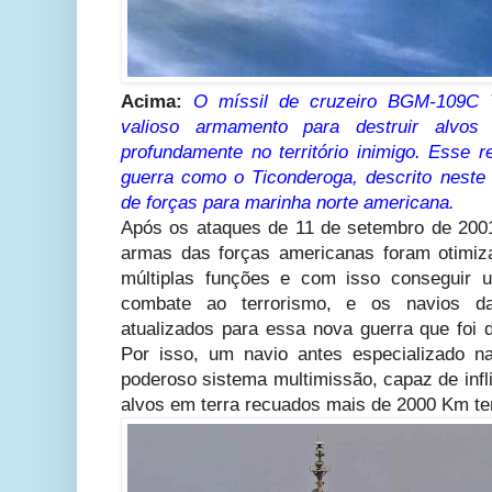
Acima:
O míssil de cruzeiro BGM-109C 
valioso armamento para destruir alvos 
profundamente no território inimigo. Esse 
guerra como o Ticonderoga, descrito neste 
de forças para marinha norte americana.
Após os ataques de 11 de setembro de 200
armas das forças americanas foram otimi
múltiplas funções e com isso conseguir 
combate ao terrorismo, e os navios da
atualizados para essa nova guerra que foi 
Por isso, um navio antes especializado n
poderoso sistema multimissão, capaz de inf
alvos em terra recuados mais de 2000 Km ter