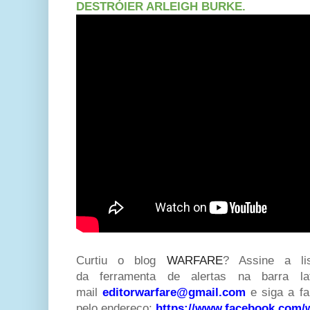
DESTRÓIER ARLEIGH BURKE.
Curtiu o blog
WARFARE
? Assine a lis
da ferramenta de alertas na barra la
mail
editorwarfare@gmail.com
e siga a 
pelo endereço:
https://www.facebook.com/