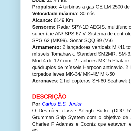
Boca:
20,4 mts.
Propulsão:
4 turbinas a gás GE LM 2500 d
Velocidade máxima:
30 nós
Alcance:
8149 Km
Sensores:
Radar SPY-1D AEGIS, multifuncion
superfície AN/ SPS 67 V, Sistema de controle
SPG-62 (MK99). Sonar SQQ 89 (V)6
Armamento:
2 lançadores verticais MK41 tot
mísseis Tomahawk, Standard SM2MR, SM-3,
Mod 4 de 127 mm; 2 canhões MK15 Phalanx
quádruplos de mísseis Harpoon antinavio. 2 l
torpedos leves MK-34/ MK-46/ MK-50
Aeronaves:
2 helicopteros SH-60 Seahawk (n
DESCRIÇÃO
Por
Carlos E.S. Junior
O Destróier classe Arleigh Burke (DDG 51
Grumman Ship System com o objetivo de su
Charles F Adamas e Coontz que estavam e
60.