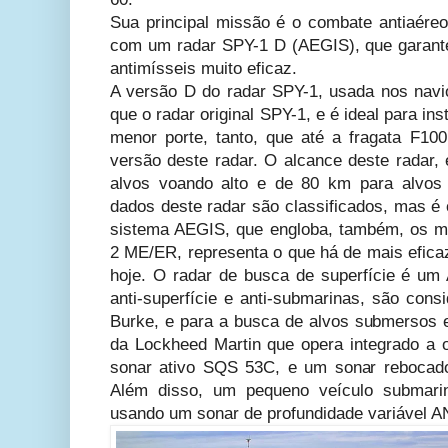
Sua principal missão é o combate antiaéreo 
com um radar SPY-1 D (AEGIS), que garant
antimísseis muito eficaz.
A versão D do radar SPY-1, usada nos nav
que o radar original SPY-1, e é ideal para in
menor porte, tanto, que até a fragata F1
versão deste radar. O alcance deste radar,
alvos voando alto e de 80 km para alvos 
dados deste radar são classificados, mas é 
sistema AEGIS, que engloba, também, os m
2 ME/ER, representa o que há de mais efica
hoje. O radar de busca de superfície é u
anti-superfície e anti-submarinas, são cons
Burke, e para a busca de alvos submersos
da Lockheed Martin que opera integrado a
sonar ativo SQS 53C, e um sonar rebocad
Além disso, um pequeno veículo submari
usando um sonar de profundidade variável 