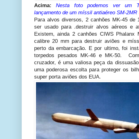
Acima:
Nesta foto podemos ver um T
lançamento de um míssil antiaéreo SM-2MR
Para alvos diversos, 2 canhões MK-45 de 
ser usado para .destruir alvos aéreos e 
Existem, ainda 2 canhões CIWS Phalanx M
calibre 20 mm para destruir aviões e mís
perto da embarcação. E por ultimo, foi inst
torpedos pesados MK-46 e MK-50. Com 
cruzador, é uma valiosa peça da dissuasã
uma poderosa escolta para proteger os bilh
super porta aviões dos EUA.