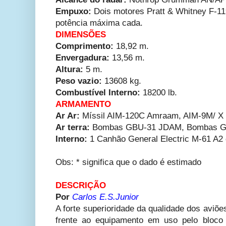
Empuxo:
Dois motores Pratt & Whitney F-1
potência máxima cada.
DIMENSÕES
Comprimento:
18,92 m.
Envergadura:
13,56 m.
Altura:
5 m.
Peso vazio:
13608 kg.
Combustível Interno:
18200 lb.
ARMAMENTO
Ar Ar:
Míssil AIM-120C Amraam, AIM-9M/ X 
Ar terra:
Bombas GBU-31 JDAM, Bombas G
Interno:
1 Canhão General Electric M-61 A2
Obs: * significa que o dado é estimado
DESCRIÇÃO
Por
Carlos E.S.Junior
A forte superioridade da qualidade dos aviõ
frente ao equipamento em uso pelo bloco 