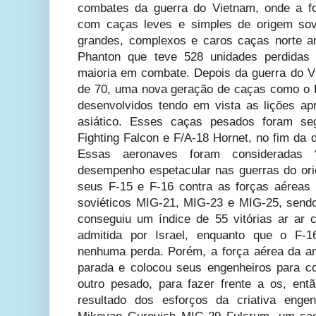
combates da guerra do Vietnam, onde a fo
com caças leves e simples de origem sovi
grandes, complexos e caros caças norte a
Phanton que teve 528 unidades perdidas
maioria em combate. Depois da guerra do 
de 70, uma nova geração de caças como o 
desenvolvidos tendo em vista as lições a
asiático. Esses caças pesados foram se
Fighting Falcon e F/A-18 Hornet, no fim da 
Essas aeronaves foram consideradas
desempenho espetacular nas guerras do orie
seus F-15 e F-16 contra as forças aéreas
soviéticos MIG-21, MIG-23 e MIG-25, sendo
conseguiu um índice de 55 vitórias ar ar
admitida por Israel, enquanto que o F-1
nenhuma perda. Porém, a força aérea da ant
parada e colocou seus engenheiros para co
outro pesado, para fazer frente a os, ent
resultado dos esforços da criativa enge