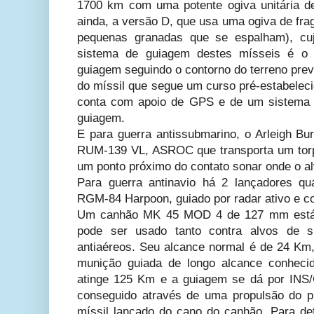
1700 km com uma potente ogiva unitária de
ainda, a versão D, que usa uma ogiva de f
pequenas granadas que se espalham), c
sistema de guiagem destes mísseis é 
guiagem seguindo o contorno do terreno pre
do míssil que segue um curso pré-estabeleci
conta com apoio de GPS e de um sistema 
guiagem.
E para guerra antissubmarino, o Arleigh Bu
RUM-139 VL, ASROC que transporta um tor
um ponto próximo do contato sonar onde o al
Para guerra antinavio há 2 lançadores qu
RGM-84 Harpoon, guiado por radar ativo e c
Um canhão MK 45 MOD 4 de 127 mm está in
pode ser usado tanto contra alvos de su
antiaéreos. Seu alcance normal é de 24 Km,
munição guiada de longo alcance conhec
atinge 125 Km e a guiagem se dá por INS
conseguido através de uma propulsão do pró
míssil lançado do cano do canhão. Para def