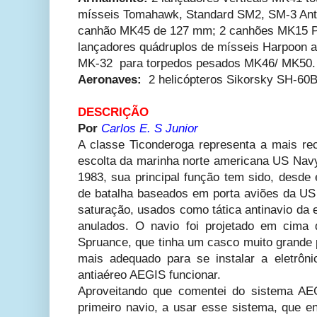
mísseis Tomahawk, Standard SM2, SM-3 Anti 
canhão MK45 de 127 mm; 2 canhões MK15 P
lançadores quádruplos de mísseis Harpoon ant
MK-32 para torpedos pesados MK46/ MK50.
Aeronaves:
2
helicópteros Sikorsky SH-60
DESCRIÇÃO
Por
Carlos E. S Junior
A classe Ticonderoga representa a mais re
escolta da marinha norte americana US Na
1983, sua principal função tem sido, desde 
de batalha baseados em porta aviões da US
saturação, usados como tática antinavio da 
anulados. O navio foi projetado em cima d
Spruance, que tinha um casco muito grande p
mais adequado para se instalar a eletrôn
antiaéreo AEGIS funcionar.
Aproveitando que comentei do sistema AE
primeiro navio, a usar esse sistema, que e