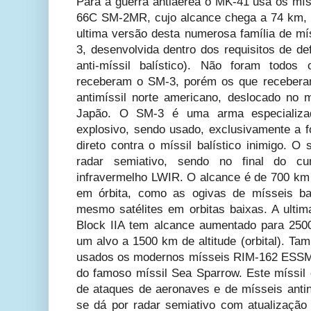
Para a guerra antiaérea o MK-41 usa os mís
66C SM-2MR, cujo alcance chega a 74 km, g
ultima versão desta numerosa família de m
3, desenvolvida dentro dos requisitos de de
anti-míssil balístico). Não foram todos
receberam o SM-3, porém os que recebera
antimíssil norte americano, deslocado no
Japão. O SM-3 é uma arma especializa
explosivo, sendo usado, exclusivamente a fo
direto contra o míssil balístico inimigo. 
radar semiativo, sendo no final do c
infravermelho LWIR. O alcance é de 700 km e
em órbita, como as ogivas de mísseis ba
mesmo satélites em orbitas baixas. A ultim
Block IIA tem alcance aumentado para 250
um alvo a 1500 km de altitude (orbital). Ta
usados os modernos mísseis RIM-162 ESSM
do famoso míssil Sea Sparrow. Este míssil 
de ataques de aeronaves e de mísseis anti
se dá por radar semiativo com atualização 