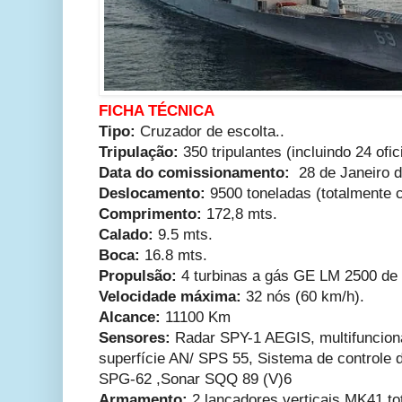
FICHA TÉCNICA
Tipo:
Cruzador de escolta..
Tripulação:
350 tripulantes (incluindo 24 ofic
Data do comissionamento:
28 de Janeiro d
Deslocamento:
9500 toneladas (totalmente 
Comprimento:
172,8 mts.
Calado:
9.5 mts.
Boca:
16.8 mts.
Propulsão:
4 turbinas a gás GE LM 2500 d
Velocidade máxima:
32 nós (60 km/h).
Alcance:
11100 Km
Sensores:
Radar SPY-1 AEGIS, multifunciona
superfície AN/ SPS 55, Sistema de controle d
SPG-62 ,Sonar SQQ 89 (V)6
Armamento:
2 lançadores verticais MK41 to