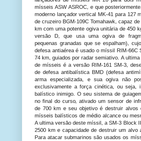
mísseis ASW ASROC, e que posteriormente, 
moderno lançador vertical MK-41 para 127 m
de cruzeiro BGM-109C Tomahawk, capaz de de
km com uma potente ogiva unitária de 450 kg
versão D, que usa uma ogiva de fragm
pequenas granadas que se espalham), cuj
defesa antiaérea é usado o míssil RIM-66C
74 km, guiados por radar semiativo. A ultim
de mísseis é a versão RIM-161 SM-3, desen
de defesa antibalística BMD (defesa antimí
arma especializada, e sua ogiva não pos
exclusivamente a força cinética, ou seja, 
balístico inimigo. O seu sistema de guiage
no final do curso, ativado um sensor de in
de 700 km e seu objetivo é destruir alvos
mísseis balísticos de médio alcance ou mesm
A ultima versão deste míssil, a SM-3 Block 
2500 km e capacidade de destruir um alvo a 
Para atacar submarinos são usados os
mís