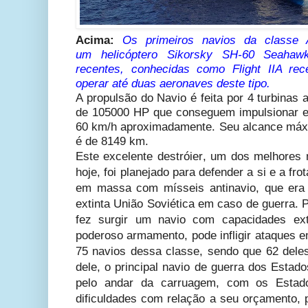
Acima:
Os primeiros navios da classe 
um
helicóptero Sikorsky SH-60 Seaha
recentes, conhecidas como Flight IIA r
operar até duas aeronaves deste tipo.
A propulsão do Navio é feita por 4 turbinas
de 105000 HP que conseguem impulsionar e
60 km/h aproximadamente.
Seu alcance máx
é de 8149 km.
Este excelente
destróier
, um dos melhores 
hoje, foi planejado para defender a si e a fr
em massa com mísseis antinavio, que era 
extinta União Soviética em caso de guerra. Po
fez surgir um navio com capacidades ext
poderoso armamento, pode infligir ataques e
75 navios dessa classe, sendo que 62 deles
dele, o principal navio de guerra dos Estad
pelo andar da carruagem, com os Estad
dificuldades com relação a seu orçamento, 