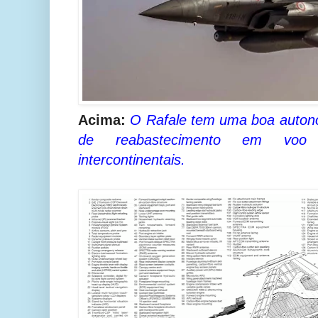
Acima:
O Rafale tem uma boa autono
de reabastecimento em voo
intercontinentais.