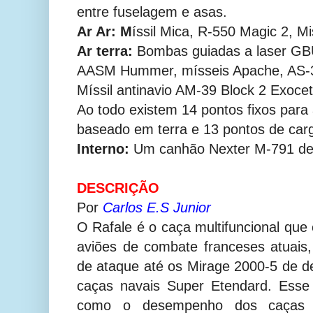
entre fuselagem e asas.
Ar Ar:
M
íssil Mica, R-550 Magic 2, M
Ar terra:
Bombas guiadas a laser GB
AASM Hummer, mísseis Apache, AS-3
Míssil antinavio AM-39 Block 2 Exocet
Ao todo existem 14 pontos fixos par
baseado em terra e 13 pontos de carg
Interno:
Um canhão Nexter M-791 d
DESCRIÇÃO
Por
Carlos E.S Junior
O Rafale é o caça multifuncional que 
aviões de combate franceses atuais
de ataque até os Mirage 2000-5 de d
caças navais Super Etendard. Ess
como o desempenho dos caças p