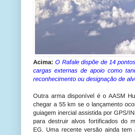
Acima:
O Rafale dispõe de 14 ponto
cargas externas de apoio como tan
reconhecimento ou designação de alv
Outra arma disponível é o AASM Hu
chegar a 55 km se o lançamento ocorr
guiagem inercial assistida por GPS/I
para destruir alvos fortificados d
EG. Uma recente versão ainda tem 