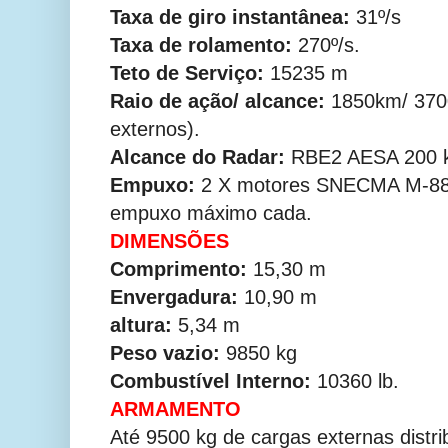
Taxa de giro
instantânea
:
31º/s
Taxa de rolamento:
270º/s.
Teto de Serviço:
15235 m
Raio de ação/ alcance:
1850km/ 370
externos).
Alcance do Radar:
RBE2 AESA 200 k
Empuxo:
2 X motores SNECMA M-88-
empuxo máximo cada.
DIMENSÕES
Comprimento:
15,30 m
Envergadura:
10,90 m
altura:
5,34 m
Peso vazio:
9850 kg
Combustível Interno:
10360 lb.
ARMAMENTO
Até 9500 kg de cargas externas distri