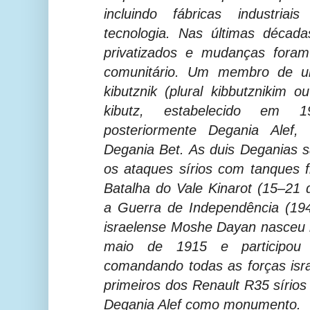
incluindo fábricas industri
tecnologia. Nas últimas década
privatizados e mudanças foram 
comunitário. Um membro de 
kibutznik (plural kibbutznikim o
kibutz, estabelecido em 
posteriormente Degania Ale
Degania Bet. As duis Deganias 
os ataques sírios com tanques 
Batalha do Vale Kinarot (1
5–21 
a
Guerra de Independência (19
israelense Moshe Dayan nasceu 
maio de 1915 e participou
comandando todas as forças isr
primeiros dos Renault R35 sírio
Degania Alef como monumento.