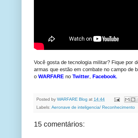
Você gosta de tecnologia militar? Fique por d
armas que estão em combate no campo de ba
o
WARFARE
no
Twitter
,
Facebook
.
Posted by
WARFARE Blog
at
14:44
Labels:
Aeronave de inteligencia/ Reconhecimento
15 comentários: