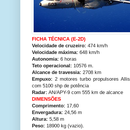
FICHA TÉCNICA (E-2D)
Velocidade de cruzeiro:
474 km/h
Velocidade máxima:
648 km/h
Autonomia:
6 horas
Teto operacional:
10576 m.
Alcance de travessia:
2708 km
Empuxo:
2 motores turbo propulsores Alli
com 5100 shp de potência
Radar:
AN/APY-9 com 555 km de alcance
DIMENSÕES
Comprimento:
17,60
Envergadura:
24,56 m
Altura:
5,58 m
Peso:
18900 kg (vazio).