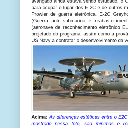
avançado ainda estava sendo estudado, o 
para ocupar o lugar dos E-2C e de outros
Prowler de guerra eletrônica, E-2C Greyh
(Guerra anti submarino e reabastecime
(aeronave de reconhecimento eletrônico E
projetado do programa, assim como a prováv
US Navy a contratar o desenvolvimento da v
Acima:
As diferenças estéticas entre o E2
mostrado nessa foto, são minimas e re