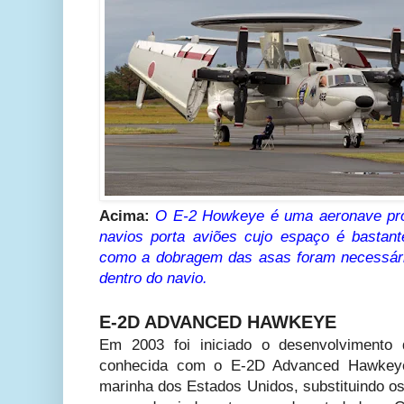
Acima:
O E-2 Howkeye é uma aeronave proj
navios porta aviões cujo espaço é bastante
como a dobragem das asas foram necessár
dentro do navio.
E-2D ADVANCED HAWKEYE
Em 2003 foi iniciado o desenvolvimento
conhecida com o E-2D Advanced Hawkeye
marinha dos Estados Unidos, substituindo o