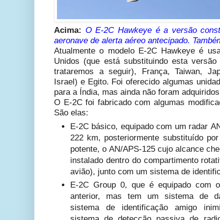
Acima:
O E-2C Hawkeye é a versão const
aeronave de alerta aéreo antecipado. També
Atualmente o modelo E-2C Hawkeye é usa
Unidos (que está substituindo esta versã
trataremos a seguir), França, Taiwan, J
Israel) e Egito. Foi oferecido algumas unid
para a Índia, mas ainda não foram adquiridos
O E-2C foi fabricado com algumas modifica
São elas:
E-2C básico, equipado com um radar
AN
222 km, posteriormente substituído p
potente, o AN/APS-125 cujo alcance che
instalado dentro do compartimento rotat
avião), junto com um sistema de identifi
E-2C Group 0, que é equipado com 
anterior, mas tem um sistema de d
sistema de identificação amigo in
sistema de detecção passiva de radi