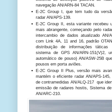
navegação AN/ARN-84 TACAN.
E-2C Group I, que tem tudo da versã
radar AN/APS-139.
E-2C Group II, esta variante recebeu u
mais abrangente, começando pelo rada
intercambio de dados atualizado AN/
com Link 4A, 11 and 16, padrão OTA
distribuição de informações tática
sistema de GPS AN/ARN-151(V)2, u
automático de pouso) AN/ASW-25B que 
pousos em porta aviões.
E-2C Group II Plus, versão mais ava
mantém o eficiente radar AN/APS-145
de contramedidas AN/ALQ-217 que identi
emissão de radares hostis, Sistema de
AN/ARC-210.