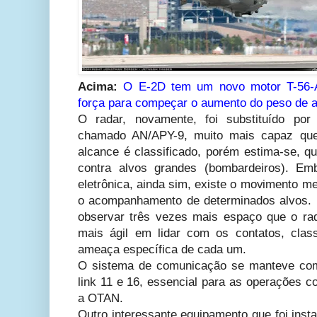
Acima:
O E-2D tem um novo motor
T-56
força para compeçar o aumento do peso de 
O radar, novamente, foi substituído p
chamado AN/APY-9, muito mais capaz que
alcance é classificado, porém estima-se, q
contra alvos grandes (bombardeiros). Em
eletrônica, ainda sim, existe o movimento m
o acompanhamento de determinados alvos. 
observar três vezes mais espaço que o rad
mais ágil em lidar com os contatos, clas
ameaça específica de cada um.
O sistema de comunicação se manteve com
link 11 e 16, essencial para as operações 
a OTAN.
Outro interessante equipamento que foi ins