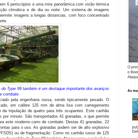
em 6 periscópios e uma mira panorâmica com visão térmica
ição climática e de dia ou noite. Um sistema de imagens
permite imagens a longas distancias, com foco concentrado
nte.
O prim
o Boe
Ataque
da do Type 99 também é um destaque importante dos avanços
As mai
de combate.
iado pela engenharia russa, sendo tipicamente pesado. O
lizado, em calibre 125 mm de alma lisa com carregamento
o da tripulação de quatro para três ocupantes. Este canhão
s por minuto. São transportados 41 granadas, o que permite
ra este moderno carro de combate. Destas 41 granadas, 22
prontas para o uso. As granadas podem ser de alto explosivo
pub
Def
APFSDS) ou de fragmentação. Como no canhão russo de 125