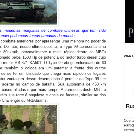
s modernas maquinas de combate chinesas que tem sido
 mais poderosas forças armadas do mundo.
 combate anteriores por apresentar uma melhora no poder de
de. De fato, nesse ultimo quesito, o Type 99 apresenta uma
e 80 km/h, provavelmente a mais rápida dentre os MBTs
WAR G
onado pelos 1500 Hp de potencia do motor turbo diesel cujo
 do motor MB-871 KA501. O Type 99 atinge velocidade de 60
que também o coloca em um patamar a frente dos outros
 de se ter um blindado que chega mais rápido nos lugares
aior vantagem desse desempenho é permitir ao Type 99 ser
se acertar no campo de batalha. Sua autonomia de 450 km
e bases aliadas e por mais tempo. A carroceria deste MBT é
rém sua torre é angulosa e cheia de facetas, similar ao dos
o Challenger ou M-1Abrams.
Que ta
Parti
extrem