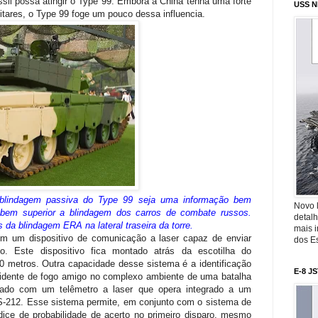
sil possa atingir o Type 99. Embora a China tenha uma forte
USS N
litares, o Type 99 foge um pouco dessa influencia.
blindagem passiva do Type 99 seja uma informação bem
Novo 
a bem superior a blindagem dos carros de combate russos.
detalh
da blindagem ERA na lateral traseira da torre.
mais 
m um dispositivo de comunicação a laser capaz de enviar
dos Es
. Este dispositivo fica montado atrás da escotilha do
 metros. Outra capacidade desse sistema é a identificação
E-8 J
ncidente de fogo amigo no complexo ambiente de uma batalha
ado com um telêmetro a laser que opera integrado a um
CS-212. Esse sistema permite, em conjunto com o sistema de
dice de probabilidade de acerto no primeiro disparo, mesmo