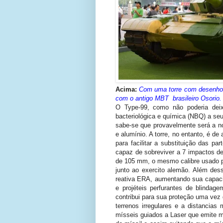
Acima:
Com uma torre com desenho 
com o antigo MBT brasileiro Osorio.
O Type-99, como não poderia deixar
bacteriológica e química (NBQ) a seu
sabe-se que provavelmente será a n
e alumínio. A torre, no entanto, é de
para facilitar a substituição das p
capaz de sobreviver a 7 impactos d
de 105 mm, o mesmo calibre usado 
junto ao exercito alemão. Além des
reativa ERA, aumentando sua capaci
e projéteis perfurantes de blindag
contribui para sua proteção uma vez 
terrenos irregulares e a distancia
mísseis guiados a Laser que emite mú