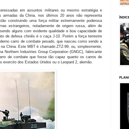
eressadas em assuntos militares ou mesmo estratégia e
ças armadas da China, nos últimos 20 anos não representa
ÍNDIC
tão construindo uma força militar extremamente poderosa
mas estrangeiros, notadamente de origem russa, além de
, sendo alguns com evidente qualidade e boa capacidade de
 de defesa chinês é o caça J-10. Porém a força terrestre
oderno carro de combate pesado, que nasceu como sendo a
s na China. Este MBT é chamado ZTZ-99, ou, simplesmente,
a Northern Industries Group Corporation (GNGC), fabricante
carro de combate que fosse tão capaz quanto os carros de
o exercito dos Estados Unidos ou o Leopard 2, alemão.
PLAN