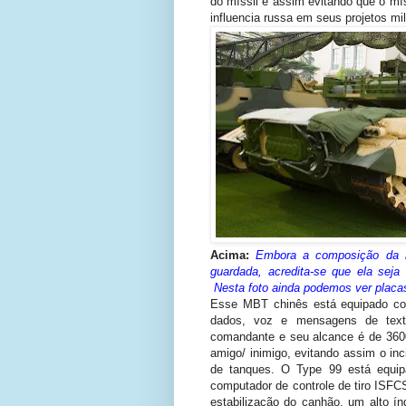
do míssil e assim evitando que o mís
influencia russa em seus projetos mi
Acima:
Embora a composição da 
guardada,
acredita-se que ela sej
Nesta foto ainda podemos ver placas 
Esse MBT chinês está equipado co
dados, voz e mensagens de texto
comandante e seu alcance é de 3600
amigo/ inimigo, evitando assim o i
de tanques. O Type 99 está equip
computador de controle de tiro ISF
estabilização do canhão, um alto ín