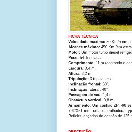
FICHA TÉCNICA
Velocidade máxima:
80 Km/h em estr
Alcance máximo:
450 Km (em estra
Motor:
Um motor turbo diesel refrig
Peso:
54 Toneladas.
Comprimento:
11 m (contando o ca
Largura:
3,4 m.
Altura:
2,2 m.
Tripulação:
3 tripulantes.
Inclinação frontal:
60º.
Inclinação lateral:
40º.
Passagem de vau:
1,4 m
Obstáculo vertical:
0,8 m.
Armamento:
Um canhão ZPT-98 est
7,62X51 mm, uma metralhadora Typ
Refleks lançados do canhão de 125 
DESCRIÇÃO