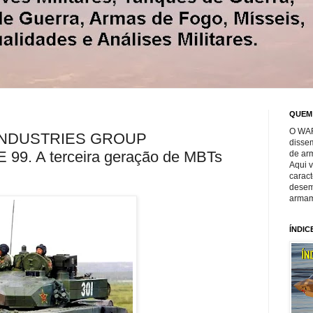
QUEM
O WAR
INDUSTRIES GROUP
disse
. A terceira geração de MBTs
de ar
Aqui 
caract
desem
armam
ÍNDIC