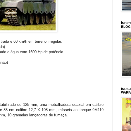
ÍNDIC
BLOG
ada e 60 km/h em terreno irregular.
da).
erado a água com 1500 Hp de potência.
nhão)
ÍNDIC
WARF
abilizado de 125 mm, uma metralhadora coaxial em calibre
e 85 em calibre 12,7 X 108 mm, mísseis antitanque 9M119
mm, 10 granadas lançadoras de fumaça.