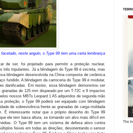
TERR
facetado, neste angulo, o Type 99 tem uma certa lembrança
 de ser, foi projetado para permitir a proteção nuclear,
s três tripulantes. Já a blindagem do Type 99 é secreta, mas
ova blindagem desenvolvida na China composta de cerâmica
 aço fundido. A blindagem da carroceria do Type 99 é modular,
artes danificadas. Em testes, essa blindagem demonstrou ser
e granadas de 125 mm disparado por um T-72C e 9 impactos
pelos nossos MBTs Leopard 1 A5 adquiridos de segunda mão
sa proteção, o Type 99 poderá ser equipado com blindagem
dade de sobrevivência frente as granadas de carga moldada
em. É interessante notar que o próprio desenho do Type 99
que ele tem baixa altura, se tornando um alvo mais difícil em
The I
s médias. O Type 99 tem um sistema de defesa ativo contra
ltiplos feixes em todas as direções, desorientando o sensor