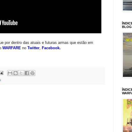
ÍNDIC
BLOG
que por dentro das atuais e futuras armas que estão em
 o
WARFARE
no
Twitter
,
Facebook
.
s
ÍNDIC
WARF