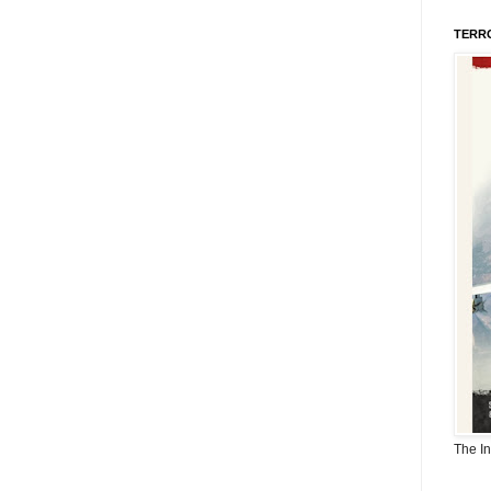
TERR
The I