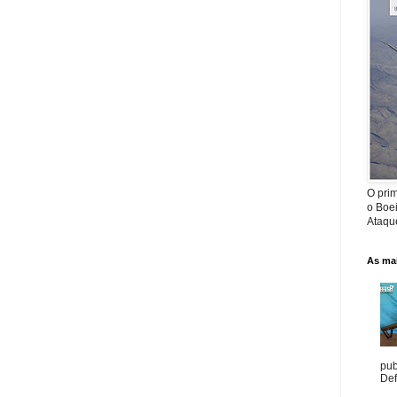
O prim
o Boe
Ataque
As mai
pub
Def