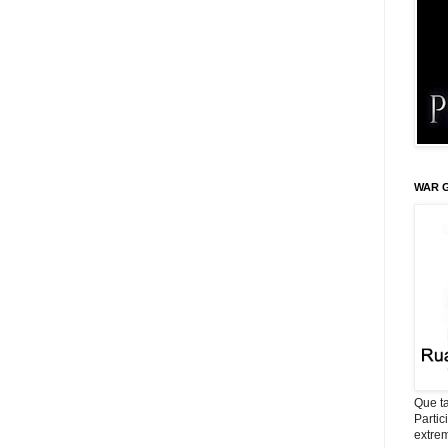
WAR G
Que ta
Parti
extrem