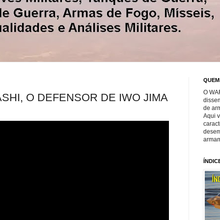
QUEM
O WAR
SHI, O DEFENSOR DE IWO JIMA
disse
de ar
Aqui 
caract
desem
armam
ÍNDIC