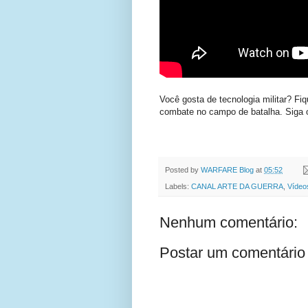
Você gosta de tecnologia militar? Fi
combate no campo de batalha. Siga
Posted by
WARFARE Blog
at
05:52
Labels:
CANAL ARTE DA GUERRA
,
Vídeo
Nenhum comentário:
Postar um comentário