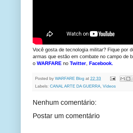
Você gosta de tecnologia militar? Fique por d
armas que estão em combate no campo de ba
o
WARFARE
no
Twitter
,
Facebook
.
Posted by
WARFARE Blog
at
22:33
Labels:
CANAL ARTE DA GUERRA
,
Vídeos
Nenhum comentário:
Postar um comentário