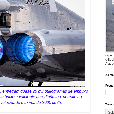
O prim
o Boe
Ataque
As mai
Pesqui
 entregam quase 25 mil quilogramas de empuxo
o baixo coeficiente aerodinâmico, permite ao
ir velocidade máxima de 2000 km/h.
Transl