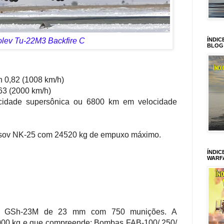
lev Tu-22M3 Backfire C
ÍNDIC
BLOG
 0,82 (1008 km/h)
3 (2000 km/h)
cidade supersônica ou 6800 km em velocidade
sov NK-25 com 24520 kg de empuxo máximo.
ÍNDIC
WARF
s GSh-23M de 23 mm com 750 munições. A
000 kg e que compreende: Bombas FAB-100/ 250/