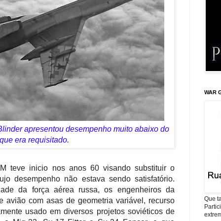
WAR G
Blinder apresentou desempenho muito abaixo do
que era requisitado.
 teve inicio nos anos 60 visando substituir o
ujo desempenho não estava sendo satisfatório.
dade da força aérea russa, os engenheiros da
Que ta
 avião com asas de geometria variável, recurso
Parti
mente usado em diversos projetos soviéticos de
extrem