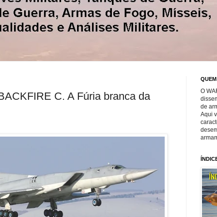
QUEM
O WAR
ACKFIRE C. A Fúria branca da
disse
de ar
Aqui 
caract
desem
armam
ÍNDIC