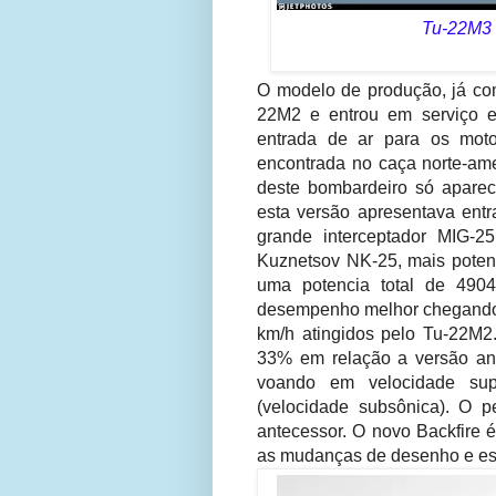
Tu-22M3 
O modelo de produção, já com
22M2 e entrou em serviço 
entrada de ar para os mot
encontrada no caça norte-ame
deste bombardeiro só apare
esta versão apresentava ent
grande interceptador MIG-2
Kuznetsov NK-25, mais pote
uma potencia total de 49
desempenho melhor chegando 
km/h atingidos pelo Tu-22M
33% em relação a versão an
voando em velocidade su
(velocidade subsônica). O 
antecessor. O novo Backfire 
as mudanças de desenho e est