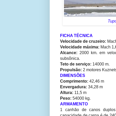
Tupo
FICHA TÉCNICA
Velocidade de cruzeiro:
Mach
Velocidade máxima:
Mach 1,6
Alcance:
2000 km. em velo
subsônica.
Teto de serviço:
14000 m.
Propulsão:
2 motores Kuznet
DIMENSÕES
Comprimento:
42,46 m
Envergadura:
34,28 m
Altura:
11,5 m
Peso:
54000 kg.
ARMAMENTO
1 canhão de canos duplo
capacidade de carga é de 24