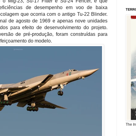
o Mig-23, Su-17 Fitter e Su-24 Fencer, e que
eficiências de desempenho em voo de baixa
TERR
ecolagem que ocorria com o antigo Tu-22 Blinder.
inal de agosto de 1969 e apenas nove unidades
dos para efeito de desenvolvimento do projeto.
ersão de pré-produção, foram construídas para
rfeiçoamento do modelo.
The I