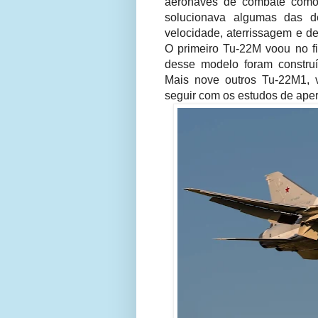
aeronaves de combate como 
solucionava algumas das d
velocidade, aterrissagem e d
O primeiro Tu-22M voou no f
desse modelo foram construí
Mais nove outros Tu-22M1, v
seguir com os estudos de ape