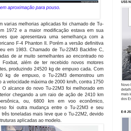
USS N
em aproximação para pouso.
 varias melhorias aplicadas foi chamado de Tu-
em 1972 e a maior modificação estava em sua
ores que apresentava uma semelhança com a
ricano F-4 Phanton II. Porém a versão definitiva
ceu em 1983. Chamado de Tu-22M3 Backfire C,
radas de ar muito semelhantes ao encontrado no
5 Foxbat, além de ter recebido novos motores
ntes, produzindo 24520 kg de empuxo cada. Com
040 kg de empuxo, o Tu-22M3 demonstrou um
a velocidade máxima de 2000 km/h, contra 1750
Novo 
2. O alcance do novo Tu-22M3 foi melhorado em
detalh
mais 
terior chegando a um raio de ação de 2410 km
dos Es
persônica, ou, 6800 km em voo econômico,
peso foi outra mudança entre o Tu-22M3 e seu
E-8 J
é três toneladas mais leve que o Tu-22M2, devido
ruturas aplicadas ao modelo.