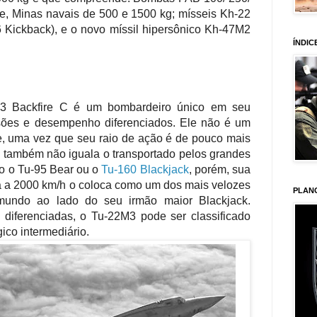
re, Minas navais de 500 e 1500 kg; mísseis Kh-22
 Kickback), e o novo míssil hipersônico Kh-47M2
ÍNDIC
M3 Backfire C é um bombardeiro único em seu
sões e desempenho diferenciados. Ele não é um
, uma vez que seu raio de ação é de pouco mais
também não iguala o transportado pelos grandes
o o Tu-95 Bear ou o
Tu-160 Blackjack
, porém, sua
 a 2000 km/h o coloca como um dos mais velozes
PLAN
mundo ao lado do seu irmão maior Blackjack.
s diferenciadas, o Tu-22M3 pode ser classificado
co intermediário.