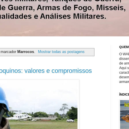
QUEM
 marcador
Marrocos
.
Mostrar todas as postagens
O WAR
disse
de ar
Aqui 
oquinos: valores e compromissos
caract
desem
armam
ÍNDIC