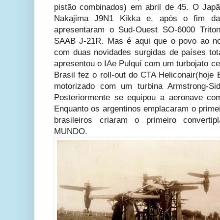
pistão combinados) em abril de 45. O Jap
Nakajima J9N1 Kikka e, após o fim das
apresentaram o Sud-Ouest SO-6000 Trit
SAAB J-21R. Mas é aqui que o povo ao no
com duas novidades surgidas de países tot
apresentou o IAe Pulquí com um turbojato ce
Brasil fez o roll-out do CTA Heliconair(ho
motorizado com um turbina Armstrong-S
Posteriormente se equipou a aeronave co
Enquanto os argentinos emplacaram o primei
brasileiros criaram o primeiro convertip
MUNDO.