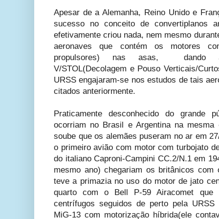
Apesar de a Alemanha, Reino Unido e Fran
sucesso no conceito de convertiplanos 
efetivamente criou nada, nem mesmo durante 
aeronaves que contém os motores conte
propulsores) nas asas, dando à
V/STOL(Decolagem e Pouso Verticais/Curto
URSS engajaram-se nos estudos de tais ae
citados anteriormente.
Praticamente desconhecido do grande p
ocorriam no Brasil e Argentina na mesma
soube que os alemães puseram no ar em 27/8
o primeiro avião com motor com turbojato de
do italiano Caproni-Campini CC.2/N.1 em 19
mesmo ano) chegariam os britânicos com o
teve a primazia no uso do motor de jato c
quarto com o Bell P-59 Airacomet que 
centrífugos seguidos de perto pela URSS
MiG-13 com motorização híbrida(ele cont