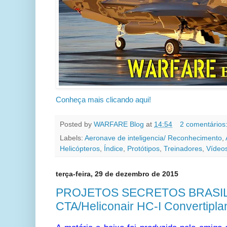
Conheça mais clicando aqui!
Posted by
WARFARE Blog
at
14:54
2 comentários
Labels:
Aeronave de inteligencia/ Reconhecimento
,
Helicópteros
,
Índice
,
Protótipos
,
Treinadores
,
Vídeo
terça-feira, 29 de dezembro de 2015
PROJETOS SECRETOS BRASIL
CTA/Heliconair HC-I Convertipla