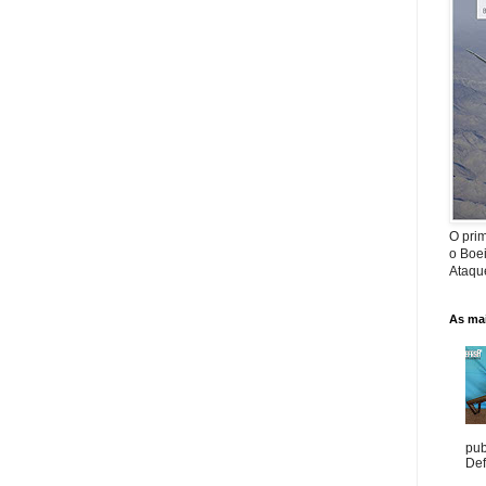
O prim
o Boe
Ataque
As mai
pub
Def