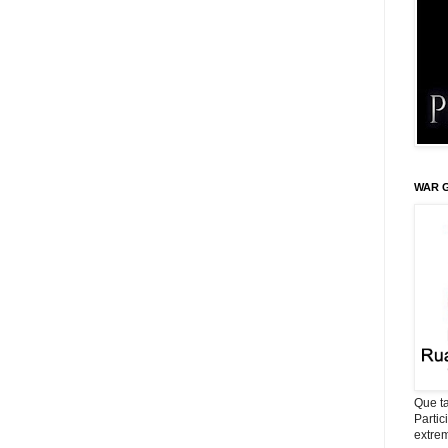
WAR G
Que ta
Parti
extrem