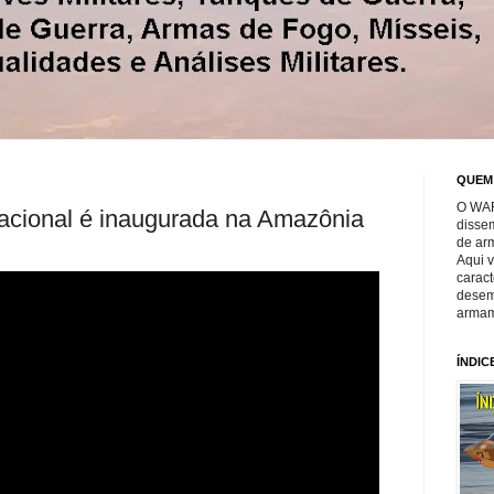
QUEM
O WAR
cional é inaugurada na Amazônia
disse
de ar
Aqui 
caract
desem
armam
ÍNDIC