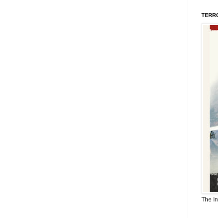
TERR
The I