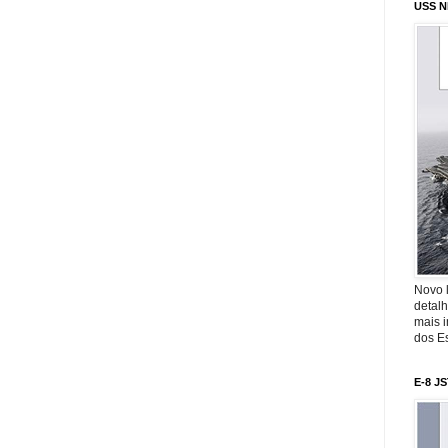
USS N
Novo 
detalh
mais 
dos Es
E-8 J