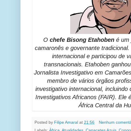
O
chefe Bisong Etahoben
é um j
camaronês e governante tradicional.
internacional e participou de v
transnacionais. Etahoben ganhou
Jornalista Investigativo em Camarõe
membro de vários órgãos profiss
investigativo internacional, incluin
Investigativos Africanos (FAIR). Ele 
África Central da H
Posted by
Filipe Amaral
at
21:56
Nenhum comentá
Labels:
África
,
Atualidades
,
Capacetes Azuis
,
Congo