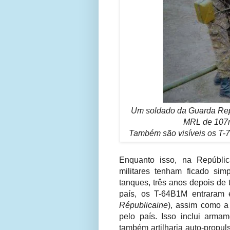
Um soldado da Guarda Rep
MRL de 107m
Também são visíveis os T-
Enquanto isso, na Repúbli
militares tenham ficado si
tanques, três anos depois d
país, os T-64B1M entraram
Républicaine
), assim como a
pelo país. Isso inclui arm
também artilharia auto-propu