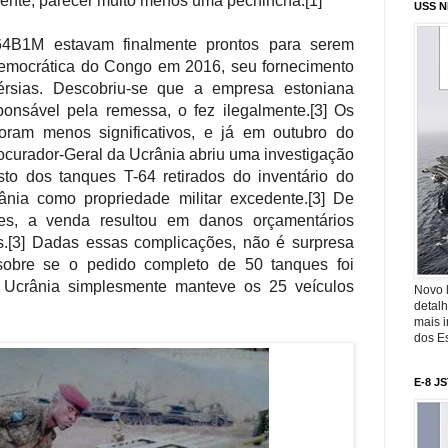
pente, parecer muito menos uma pechincha.[1]
USS N
64B1M estavam finalmente prontos para serem
emocrática do Congo em 2016, seu fornecimento
vérsias. Descobriu-se que a empresa estoniana
ponsável pela remessa, o fez ilegalmente.[3] Os
oram menos significativos, e já em outubro do
curador-Geral da Ucrânia abriu uma investigação
to dos tanques T-64 retirados do inventário do
ânia como propriedade militar excedente.[3] De
es, a venda resultou em danos orçamentários
s.[3] Dadas essas complicações, não é surpresa
sobre se o pedido completo de 50 tanques foi
a Ucrânia simplesmente manteve os 25 veículos
Novo 
detalh
mais 
dos Es
E-8 J