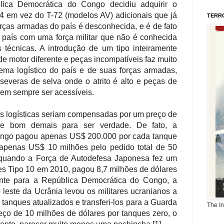
ica Democrática do Congo decidiu adquirir o
 em vez do T-72 (modelos AV) adicionais que já
TERR
rças armadas do país é desconhecida, e é de fato
país com uma força militar que não é conhecida
técnicas. A introdução de um tipo inteiramente
 motor diferente e peças incompatíveis faz muito
stema logístico do país e de suas forças armadas,
everas de selva onde o atrito é alto e peças de
nem sempre ser acessíveis.
s logísticas seriam compensadas por um preço de
se bom demais para ser verdade. De fato, a
ongo pagou apenas US$ 200.000 por cada tanque
apenas US$ 10 milhões pelo pedido total de 50
 quando a Força de Autodefesa Japonesa fez um
es Tipo 10 em 2010, pagou 8,7 milhões de dólares
mente para a República Democrática do Congo, a
 leste da Ucrânia levou os militares ucranianos a
e tanques atualizados e transferi-los para a Guarda
The I
eço de 10 milhões de dólares por tanques zero, o