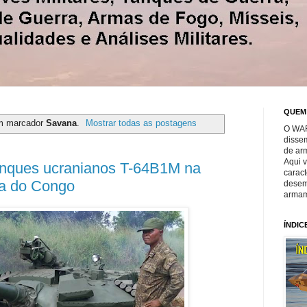
QUEM
m marcador
Savana
.
Mostrar todas as postagens
O WAR
disse
de ar
Aqui 
anques ucranianos T-64B1M na
caract
ca do Congo
desem
armam
ÍNDIC