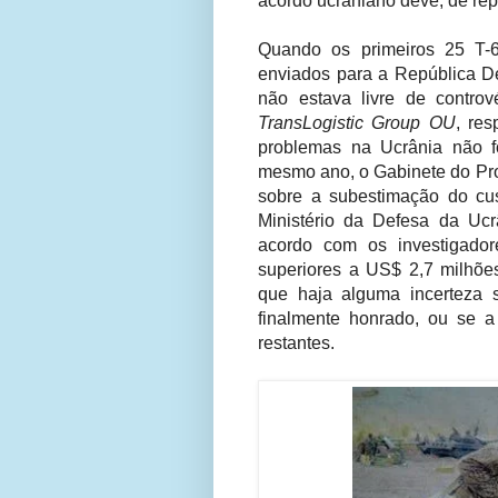
acordo ucraniano deve, de re
Quando os primeiros 25 T-
enviados para a República D
não estava livre de contro
TransLogistic Group OU
, res
problemas na Ucrânia não f
mesmo ano, o Gabinete do Pro
sobre a subestimação do cus
Ministério da Defesa da Ucr
acordo com os investigador
superiores a US$ 2,7 milhõe
que haja alguma incerteza 
finalmente honrado, ou se 
restantes.