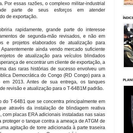
. Por essas razões, o complexo militar-industrial
ande parte de seus esforços em atender
do de exportação.
ÍNDIC
riria rapidamente, grande parte do interesse
pamentos de segunda-mão revisados, e não em
s e projetos elaborados de atualização para
 Aparentemente ainda vendo mercado suficiente
rojetos de atualização para veículos blindados
perança de encontrar um cliente de exportação, a
ma das raras histórias de sucesso envolveu um
ública Democrática do Congo (RD Congo) para a
PLAN
4 em 2013. Antes de sua entrega, os tanques
de revisão e atualização para o T-64B1M padrão.
 do T-64B1 que se concentra principalmente em
ue através da instalação de blindagem reativa
, com placas ERA adicionais instaladas nas saias
ara proteger o tanque contra a ameaça de ATGM de
uma agitação de torre adicionada à parte traseira