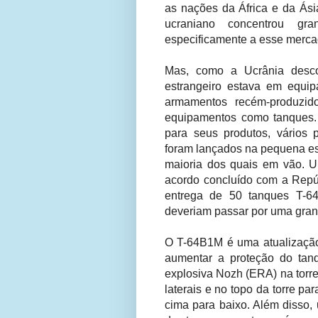
as nações da África e da Ásia
ucraniano concentrou gr
especificamente a esse merca
Mas, como a Ucrânia descob
estrangeiro estava em equi
armamentos recém-produzido
equipamentos como tanques.
para seus produtos, vários p
foram lançados na pequena es
maioria dos quais em vão. U
acordo concluído com a Rep
entrega de 50 tanques T-6
deveriam passar por uma gran
O T-64B1M é uma atualização
aumentar a proteção do tanq
explosiva Nozh (ERA) na torre
laterais e no topo da torre p
cima para baixo. Além disso, 