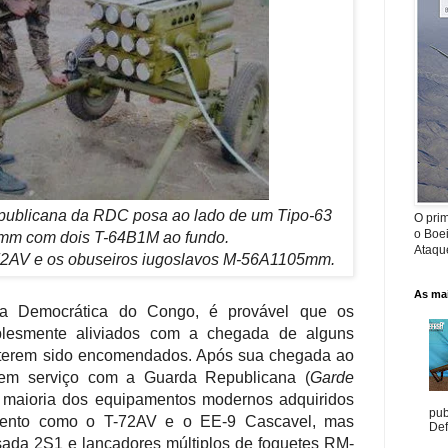
ublicana da RDC posa ao lado de um Tipo-63
O prim
o Boe
m com dois T-64B1M ao fundo.
Ataque
72AV e os obuseiros iugoslavos M-56A1
105mm
.
As mai
ca Democrática do Congo, é provável que os
mplesmente aliviados com a chegada de alguns
e terem sido encomendados. Após sua chegada ao
 em serviço com a Guarda Republicana (
Garde
 maioria dos equipamentos modernos adquiridos
pub
amento como o T-72AV e o EE-9 Cascavel, mas
Def
lsada 2S1 e lançadores múltiplos de foguetes RM-