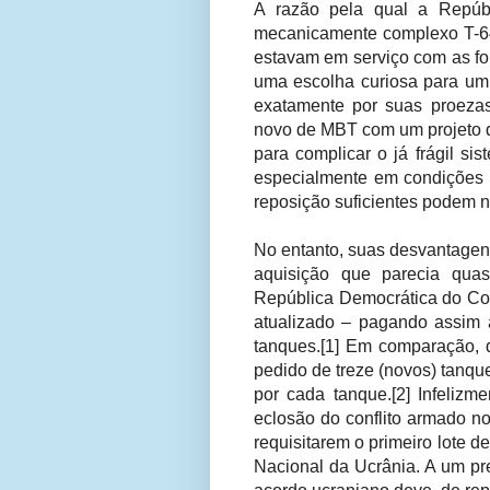
A razão pela qual a Repúbl
mecanicamente complexo T-64
estavam em serviço com as fo
uma escolha curiosa para um 
exatamente por suas proezas 
novo de MBT com um projeto de
para complicar o já frágil si
especialmente em condições s
reposição suficientes podem 
No entanto, suas desvantagen
aquisição que parecia qua
República Democrática do C
atualizado – pagando assim 
tanques.[1] Em comparação,
pedido de treze (novos) tanqu
por cada tanque.[2] Infeliz
eclosão do conflito armado no
requisitarem o primeiro lote d
Nacional da Ucrânia. A um pr