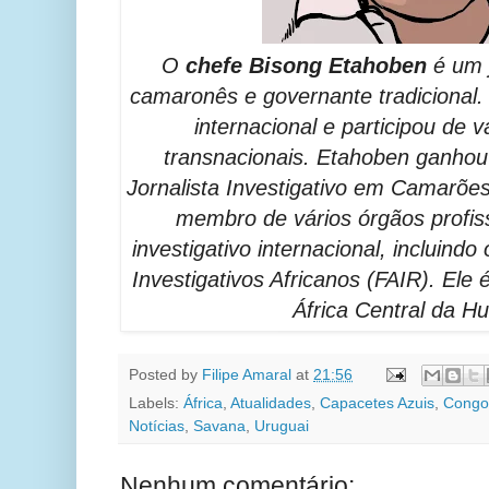
O
chefe Bisong Etahoben
é um j
camaronês e governante tradicional.
internacional e participou de v
transnacionais. Etahoben ganhou
Jornalista Investigativo em Camarõe
membro de vários órgãos profiss
investigativo internacional, incluin
Investigativos Africanos (FAIR). Ele 
África Central da H
Posted by
Filipe Amaral
at
21:56
Labels:
África
,
Atualidades
,
Capacetes Azuis
,
Congo
Notícias
,
Savana
,
Uruguai
Nenhum comentário: