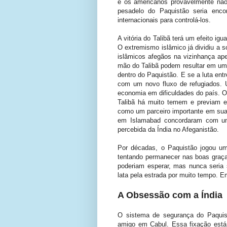
e os americanos provavelmente não 
pesadelo do Paquistão seria enco
internacionais para controlá-los.
A vitória do Talibã terá um efeito i
O extremismo islâmico já dividiu a 
islâmicos afegãos na vizinhança ape
mão do Talibã podem resultar em uma
dentro do Paquistão. E se a luta entr
com um novo fluxo de refugiados. U
economia em dificuldades do país. O
Talibã há muito temem e previam e
como um parceiro importante em sua 
em Islamabad concordaram com uma 
percebida da Índia no Afeganistão.
Por décadas, o Paquistão jogou um
tentando permanecer nas boas graç
poderiam esperar, mas nunca seria 
lata pela estrada por muito tempo. E
A Obsessão com a Índia
O sistema de segurança do Paqui
amigo em Cabul. Essa fixação está 