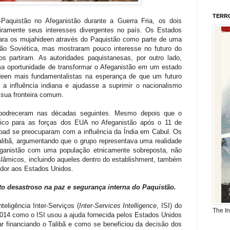
TERR
aquistão no Afeganistão durante a Guerra Fria, os dois
iramente seus interesses divergentes no país. Os Estados
ara os mujahideen através do Paquistão como parte de uma
nião Soviética, mas mostraram pouco interesse no futuro do
os partiram. As autoridades paquistanesas, por outro lado,
uma oportunidade de transformar o Afeganistão em um estado
ideen mais fundamentalistas na esperança de que um futuro
 a influência indiana e ajudasse a suprimir o nacionalismo
 sua fronteira comum.
apodreceram nas décadas seguintes. Mesmo depois que o
stico para as forças dos EUA no Afeganistão após o 11 de
bad se preocuparam com a influência da Índia em Cabul. Os
alibã, argumentando que o grupo representava uma realidade
eganistão com uma população etnicamente sobreposta, não
islâmicos, incluindo aqueles dentro do establishment, também
 dor aos Estados Unidos.
ito desastroso na paz e segurança interna do Paquistão.
eligência Inter-Serviços (
Inter-Services Intelligence
, ISI)
do
The I
014 como o ISI usou a ajuda fornecida pelos Estados Unidos
r financiando o Talibã e como se beneficiou da decisão dos