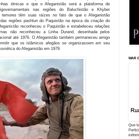
linhas étnicas e que o Afeganistão será a plataforma de
tigovernamentais nas regiões do Baluchistão e Khyber
 temores têm suas raízes no fato de que o Afeganistão
e das regiões pashtun do Paquistão na época da criação do
eganistão reconheceu o Paquistão e estabeleceu relações
, mas não reconheceu a Linha Durand, desenhada pelos
rnacional até 1976. O Afeganistão também permaneceu amigo
ermitir que os islâmicos afegãos se organizassem em seu
soviética do Afeganistão em 1979.
WAR G
Que ta
Parti
extrem