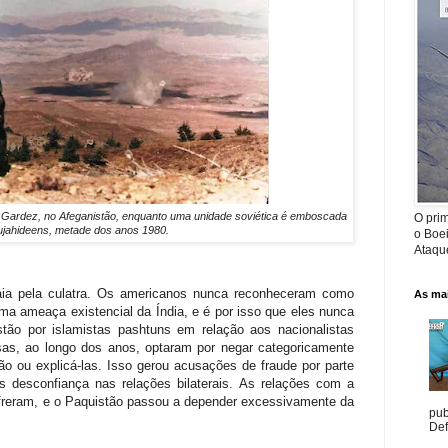
 Gardez, no Afeganistão, enquanto uma unidade soviética é emboscada
O prim
ujahideens, metade dos anos 1980.
o Boe
Ataque
saia pela culatra. Os americanos nunca reconheceram como
As mai
ma ameaça existencial da Índia, e é por isso que eles nunca
tão por islamistas pashtuns em relação aos nacionalistas
sas, ao longo dos anos, optaram por negar categoricamente
o ou explicá-las. Isso gerou acusações de fraude por parte
 desconfiança nas relações bilaterais. As relações com a
freram, e o Paquistão passou a depender excessivamente da
pub
Def