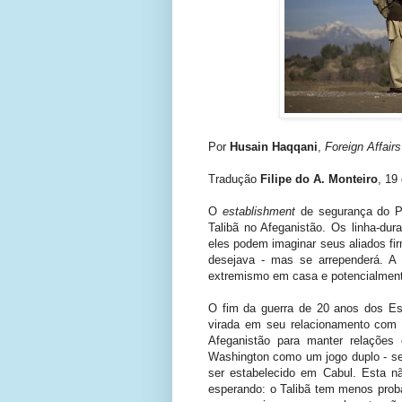
Por
Husain Haqqani
,
Foreign Affairs
Tradução
Filipe do A. Monteiro
, 19
O
establishment
de segurança do P
Talibã no Afeganistão. Os linha-dur
eles podem imaginar seus aliados f
desejava - mas se arrependerá. A 
extremismo em casa e potencialmente
O fim da guerra de 20 anos dos E
virada em seu relacionamento com
Afeganistão para manter relações
Washington como um jogo duplo - se
ser estabelecido em Cabul. Esta não
esperando: o Talibã tem menos prob