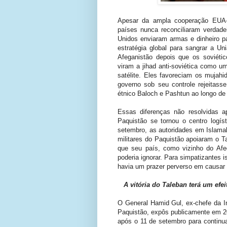
Apesar da ampla cooperação EUA-P
países nunca reconciliaram verdade
Unidos enviaram armas e dinheiro p
estratégia global para sangrar a U
Afeganistão depois que os soviétic
viram a jihad anti-soviética como 
satélite. Eles favoreciam os mujah
governo sob seu controle rejeitasse
étnico Baloch e Pashtun ao longo de
Essas diferenças não resolvidas 
Paquistão se tornou o centro logí
setembro, as autoridades em Islama
militares do Paquistão apoiaram o T
que seu país, como vizinho do Af
poderia ignorar. Para simpatizantes 
havia um prazer perverso em causar
A vitória do Taleban terá um efe
O General Hamid Gul, ex-chefe da Int
Paquistão, expôs publicamente em 2
após o 11 de setembro para continua