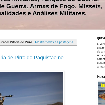
QUEM
arcador
Vitória de Pirro
.
Mostrar todas as postagens
O WAR
disse
de ar
Aqui 
a de Pirro do Paquistão no
caract
desem
armam
ÍNDIC