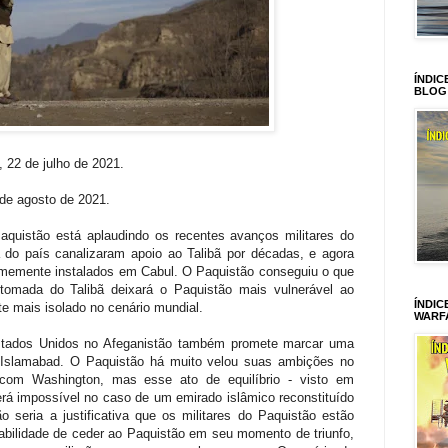
ÍNDIC
BLOG
, 22 de julho de 2021.
 de agosto de 2021.
aquistão está aplaudindo os recentes avanços militares do
a do país canalizaram apoio ao Talibã por décadas, e agora
irmemente instalados em Cabul. O Paquistão conseguiu o que
tomada do Talibã deixará o Paquistão mais vulnerável ao
ÍNDIC
 mais isolado no cenário mundial.
WARF
stados Unidos no Afeganistão também promete marcar uma
 Islamabad. O Paquistão há muito velou suas ambições no
 com Washington, mas esse ato de equilíbrio - visto em
rá impossível no caso de um emirado islâmico reconstituído
 seria a justificativa que os militares do Paquistão estão
abilidade de ceder ao Paquistão em seu momento de triunfo,