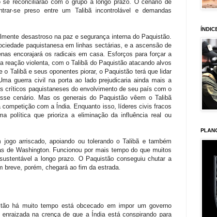
se reconciliarão com o grupo a longo prazo. O cenário de
ntrar-se preso entre um Talibã incontrolável e demandas
ÍNDIC
gualmente desastroso na paz e segurança interna do Paquistão.
sociedade paquistanesa em linhas sectárias, e a ascensão de
nas encorajará os radicais em casa. Esforços para forçar a
 reação violenta, com o Talibã do Paquistão atacando alvos
e o Talibã e seus oponentes piorar, o Paquistão terá que lidar
ma guerra civil na porta ao lado prejudicaria ainda mais a
s críticos paquistaneses do envolvimento de seu país com o
sse cenário. Mas os generais do Paquistão vêem o Talibã
competição com a Índia. Enquanto isso, líderes civis fracos
política que prioriza a eliminação da influência real ou
PLAN
 jogo arriscado, apoiando ou tolerando o Talibã e também
as de Washington. Funcionou por mais tempo do que muitos
sustentável a longo prazo. O Paquistão conseguiu chutar a
m breve, porém, chegará ao fim da estrada.
stão há muito tempo está obcecado em impor um governo
enraizada na crença de que a Índia está conspirando para