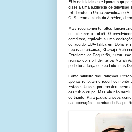
EUA de inicialmente ignorar o grupo 
disse a uma audiência de televisão e
ISI derrotou a União Soviética no Af
O ISI, com a ajuda da América, derro
Mais recentemente, altos funcioná
em eliminar o Talibã. O envolvime
acreditam, equivale a uma aceitação
do acordo EUA-Talibã em Doha em fe
tropas americanas, Khawaja Muhamma
Exteriores do Paquistão, tuitou um
reunião com o líder talibã Mullah 
pode ter a força do seu lado, mas De
Como ministro das Relações Exterior
apenas refletiam o reconhecimento d
Estados Unidos por transformarem o
destruir o grupo. Mas ele não sent
de triunfo. Para paquistaneses como 
das operações secretas do Paquistã