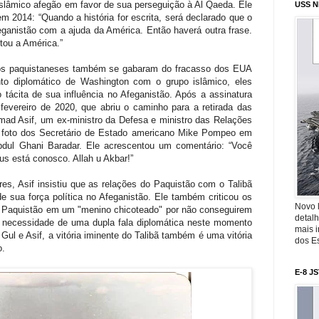
islâmico afegão em favor de sua perseguição à Al Qaeda. Ele
USS N
m 2014: “Quando a história for escrita, será declarado que o
eganistão com a ajuda da América. Então haverá outra frase.
tou a América.”
rios paquistaneses também se gabaram do fracasso dos EUA
nto diplomático de Washington com o grupo islâmico, eles
 tácita de sua influência no Afeganistão. Após a assinatura
vereiro de 2020, que abriu o caminho para a retirada das
d Asif, um ex-ministro da Defesa e ministro das Relações
a foto dos Secretário de Estado americano Mike Pompeo em
Abdul Ghani Baradar. Ele acrescentou um comentário: “Você
us está conosco. Allah u Akbar!”
es, Asif insistiu que as relações do Paquistão com o Talibã
e sua força política no Afeganistão. Ele também criticou os
Novo 
 Paquistão em um "menino chicoteado" por não conseguirem
detalh
iu necessidade de uma dupla fala diplomática neste momento
mais 
Gul e Asif, a vitória iminente do Talibã também é uma vitória
dos Es
o.
E-8 J