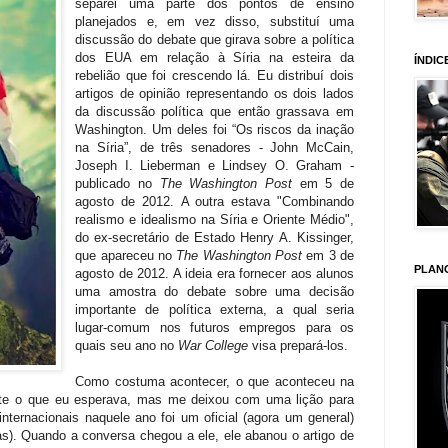
separei uma parte dos pontos de ensino
planejados e, em vez disso, substituí uma
discussão do debate que girava sobre a política
dos EUA em relação à Síria na esteira da
ÍNDIC
rebelião que foi crescendo lá. Eu distribuí dois
artigos de opinião representando os dois lados
da discussão política que então grassava em
Washington. Um deles foi “Os riscos da inação
na Síria”, de três senadores - John McCain,
Joseph I. Lieberman e Lindsey O. Graham -
publicado no
The Washington Post
em 5 de
agosto de 2012.
A outra estava "Combinando
realismo e idealismo na Síria e Oriente Médio",
do ex-secretário de Estado Henry A. Kissinger,
que apareceu no
The Washington Post
em 3 de
PLAN
agosto de 2012. A ideia era fornecer aos alunos
uma amostra do debate sobre uma decisão
importante de política externa, a qual seria
lugar-comum nos futuros empregos para os
quais seu ano no
War College
visa prepará-los.
Como costuma acontecer, o que aconteceu na
nte o que eu esperava, mas me deixou com uma lição para
nternacionais naquele ano foi um oficial (agora um general)
s). Quando a conversa chegou a ele, ele abanou o artigo de