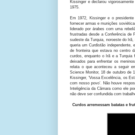
Kissinger e declarou vigorosament
1975.
Em 1972, Kissinger e o presidente 
fornecer armas e munições soviéticas
liderado por árabes com uma rebeli
frustradas desde a Conferência de 
sudeste da Turquia, noroeste do Irã, 
queria um Curdistão independente, 
de fronteira que estava no centro d
curdos, enquanto o Irã e a Turquia 
deixados para enfrentar os meninos
relata o que aconteceu a seguir 
Science Monitor, 18 de outubro de 19
Kissinger, 'Vossa Excelência, os Es
com nosso povo’. Não houve respost
Inteligência da Câmara como ele pode
não deve ser confundida com trabalho
Curdos arremessam batatas e frut