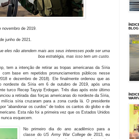
ÍNDIC
de novembro de 2019.
BLOG
 de junho de 2021.
ue eles não atendem mais aos seus interesses pode ser uma
boa estratégia, mas isso tem um custo.
, tem a intenção de retirar as tropas americanas da Síria
 com base em repetidos pronunciamentos públicos nesse
 2018 e dezembro de 2018). Ele finalmente ordenou que as
do nordeste da Síria em 6 de outubro de 2019, após uma
nte turco Recep Tayyip Erdogan. Três dias após este último
ÍNDIC
nciou a retirada das forças americanas do nordeste da Síria,
WARF
 milícia síria cruzaram para a zona curda lá. O presidente
por “abandonar os curdos” de todos os cantos do globo e de
mericano. Esta não foi a primeira vez que os Estados Unidos
s nunca esquecem.
No primeiro dia do ano acadêmico para a
classe do
US Army War College
de 2013, eu