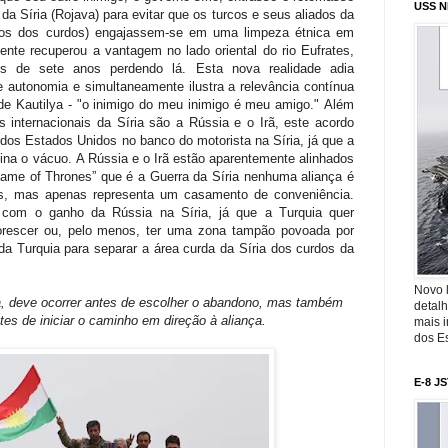
USS N
a Síria (Rojava) para evitar que os turcos e seus aliados da
igos dos curdos) engajassem-se em uma limpeza étnica em
mente recuperou a vantagem no lado oriental do rio Eufrates,
is de sete anos perdendo lá. Esta nova realidade adia
 autonomia e simultaneamente ilustra a relevância contínua
 de Kautilya - "o inimigo do meu inimigo é meu amigo."
Além
s internacionais da Síria são a Rússia e o Irã, este acordo
dos Estados Unidos no banco do motorista na Síria, já que a
mina o vácuo.
A Rússia e o Irã estão aparentemente alinhados
me of Thrones” que é a Guerra da Síria nenhuma aliança é
es, mas apenas representa um casamento de conveniência.
 com o ganho da Rússia na Síria, já que a Turquia quer
lorescer ou, pelo menos, ter uma zona tampão povoada por
 da Turquia para separar a área curda da Síria dos curdos da
Novo 
a, deve ocorrer antes de escolher o abandono, mas também
detalh
tes de iniciar o caminho em direção à aliança.
mais 
dos Es
E-8 J