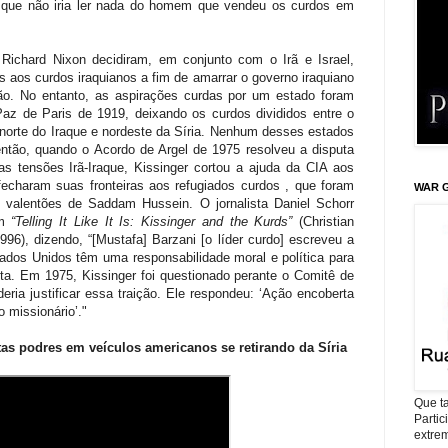
e que não iria ler nada do homem que vendeu os curdos em
Richard Nixon decidiram, em conjunto com o Irã e Israel,
 aos curdos iraquianos a fim de amarrar o governo iraquiano
ão. No entanto, as aspirações curdas por um estado foram
Paz de Paris de 1919, deixando os curdos divididos entre o
norte do Iraque e nordeste da Síria.
Nenhum desses estados
então, quando o Acordo de Argel de 1975 resolveu a disputa
as tensões Irã-Iraque, Kissinger cortou a ajuda da CIA aos
fecharam suas fronteiras aos refugiados curdos , que foram
WAR G
 valentões de Saddam Hussein. O jornalista Daniel Schorr
em
“Telling It Like It Is:
Kissinger and the Kurds”
(Christian
96), dizendo, “[Mustafa] Barzani [o líder curdo] escreveu a
tados Unidos têm uma responsabilidade moral e política para
a. Em 1975, Kissinger foi questionado perante o Comitê de
ria justificar essa traição. Ele respondeu: ‘Ação encoberta
 missionário’."
as podres em veículos americanos se retirando da Síria
Que ta
Parti
extrem