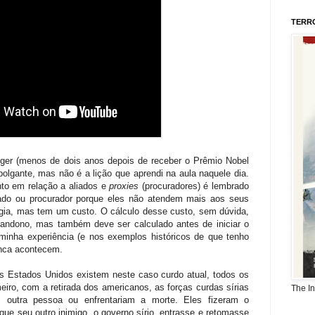
TERR
singer (menos de dois anos depois de receber o Prêmio Nobel
olgante, mas não é a lição que aprendi na aula naquele dia.
to em relação a aliados e
proxies
(procuradores) é lembrado
ado ou procurador porque eles não atendem mais aos seus
égia, mas tem um custo. O cálculo desse custo, sem dúvida,
bandono, mas também deve ser calculado antes de iniciar o
inha experiência (e nos exemplos históricos de que tenho
unca acontecem.
os Estados Unidos existem neste caso curdo atual, todos os
iro, com a retirada dos americanos, as forças curdas sírias
The I
 outra pessoa ou enfrentariam a morte. Eles fizeram o
ue seu outro inimigo, o governo sírio, entrasse e retomasse