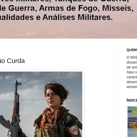
QUEM
O WAR
o Curda
disse
de ar
Aqui 
caract
desem
armam
ÍNDIC