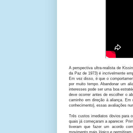
A perspectiva ultra-realista de Kis
da Paz de 1973) é incrivelmente emp
Em vez disso, é que o comportamen
por muito tempo. Abandonar um ali
interesses pode ser uma boa estrat
deve ocorrer antes de escolher o a
caminho em direção à aliança. Em m
conhecimento), essas avaliações n
Três custos imediatos óbvios para 
quais já começaram a aparecer. Prime
tiveram que fazer um acordo com
movimento mais lógico e permitiram q