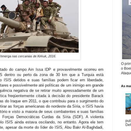
hmerga nas cercanias de Kirkuk, 2016.
O prim
o Boe
latado do campo Ain Issa IDP e provavelmente ocorreu em
Ataque
S dentro ou perto da zona de 30 km que a Turquia está
o ISIS detidos e suas famílias podem ficar em liberdade,
tares e possivelmente até políticas de um inimigo em grande
As mai
equência negativa de se retirar muito apressadamente de um
ítica freqüentemente citada à decisão do presidente Barack
as do Iraque em 2011, o que contribuiu para o surgimento do
tirar as forças americanas do nordeste da Síria, o ISIS havia
itório e visto a maioria de seus combatentes e suas famílias
s Forças Democráticas Curdas da Síria (SDF). A violenta
pub
elo ISIS ainda estava oscilando, no entanto. Agora ele tem
Def
, apesar da morte do líder do ISIS, Abu Bakr Al-Baghdadi,