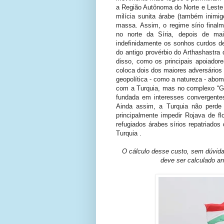
a Região Autônoma do Norte e Leste d
milícia sunita árabe (também inim
massa.
Assim, o regime sírio final
no norte da Síria, depois de ma
indefinidamente os sonhos curdos de
do antigo provérbio do Arthashastra
disso, como os principais apoiadore
coloca dois dos maiores adversários 
geopolítica - como a natureza - abo
com a Turquia, mas no complexo “Ga
fundada em interesses convergent
Ainda assim, a Turquia não perde
principalmente impedir Rojava de f
refugiados árabes sírios repatriados
Turquia .
O cálculo desse custo, sem dúvid
deve ser calculado an