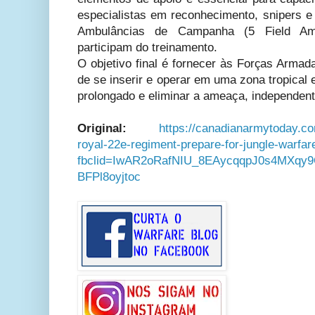
especialistas em reconhecimento, snipers
Ambulâncias de Campanha (5 Field Amb
participam do treinamento.
O objetivo final é fornecer às Forças Arma
de se inserir e operar em uma zona tropical 
prolongado e eliminar a ameaça, independent
Original:
https://canadianarmytoday.c
royal-22e-regiment-prepare-for-jungle-warfar
fbclid=IwAR2oRafNIU_8EAycqqpJ0s4MXqy
BFPl8oyjtoc