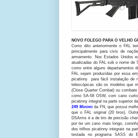
NOVO FOLEGO PARA O VELHO G
Como dito anteriormente o FAL te
principalmente para civis de naçõ
armamento. Nos Estados Unidos e
atualizadas do FAL sob o nome de S
como entre alguns departamentos de
FAL sejam produzidas por essa emp
picatinny para fácil instalação de 
telescópicas são os modelos que 
(Close Quarter Combat) ou combate 
como SA-58 OSW, com cano curto e 
picatinny integral na parte superio
249 Minimi
da FN, que possui melho
que o FAL original (20 tiros). Out
DSArms é a de tiro de precisão cha
por ter um cano mais longo, coronha 
dos trilhos picatinny integrais na p
testada no programa SASS do E