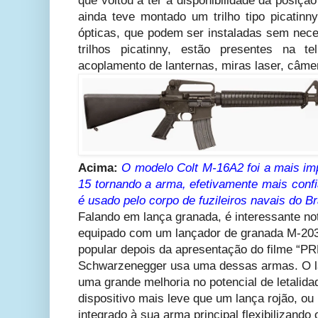
que voltou a ter a disponibilidade da posição
ainda teve montado um trilho tipo picatinn
ópticas, que podem ser instaladas sem nec
trilhos picatinny, estão presentes na t
acoplamento de lanternas, miras laser, câme
Acima:
O modelo Colt M-16A2 foi a mais imp
15 tornando a arma, efetivamente mais confi
é usado pelo corpo de fuzileiros navais do Br
Falando em lança granada, é interessante n
equipado com um lançador de granada M-203
popular depois da apresentação do filme “P
Schwarzenegger usa uma dessas armas. O l
uma grande melhoria no potencial de letalid
dispositivo mais leve que um lança rojão, o
integrado à sua arma principal flexibilizando