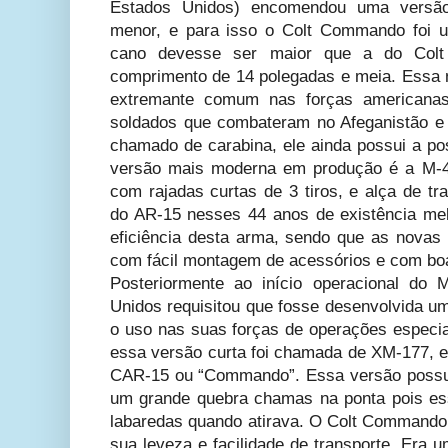
Estados Unidos) encomendou uma versão
menor, e para isso o Colt Commando foi 
cano devesse ser maior que a do Colt
comprimento de 14 polegadas e meia. Essa
extremante comum nas forças americana
soldados que combateram no Afeganistão e
chamado de carabina, ele ainda possui a pos
versão mais moderna em produção é a M-4A
com rajadas curtas de 3 tiros, e alça de tr
do AR-15 nesses 44 anos de existência melh
eficiência desta arma, sendo que as nova
com fácil montagem de acessórios e com boa
Posteriormente ao início operacional do 
Unidos requisitou que fosse desenvolvida u
o uso nas suas forças de operações especia
essa versão curta foi chamada de XM-177,
CAR-15 ou “Commando”. Essa versão possu
um grande quebra chamas na ponta pois e
labaredas quando atirava. O Colt Commando 
sua leveza e facilidade de transporte. Era