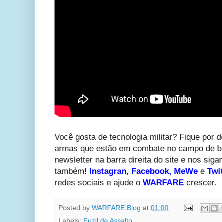
V
ocê gosta de tecnologia militar? Fique por d
armas que estão em combate no campo de ba
newsletter na barra direita do site e nos sig
também!
Instagran
,
Facebook
,
MeWe
e
Twi
redes sociais e ajude o
WARFARE
crescer.
Posted by
WARFARE Blog
at
01:00
Labels:
Fuzil de Assalto