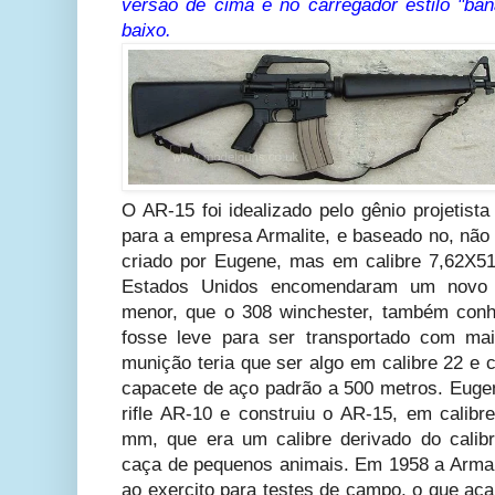
versão de cima e no carregador estilo "ban
baixo.
O AR-15 foi idealizado pelo gênio projetist
para a empresa Armalite, e baseado no, não
criado por Eugene, mas em calibre 7,62X5
Estados Unidos encomendaram um novo f
menor, que o 308 winchester, também con
fosse leve para ser transportado com ma
munição teria que ser algo em calibre 22 e
capacete de aço padrão a 500 metros. Eug
rifle AR-10 e construiu o AR-15, em calib
mm, que era um calibre derivado do calib
caça de pequenos animais. Em 1958 a Armali
ao exercito para testes de campo, o que a