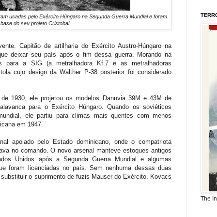
TERR
oram usadas pelo Exército Húngaro na Segunda Guerra Mundial e foram
 base do seu projeto Cristobal.
ente. Capitão de artilharia do Exército Austro-Húngaro na
 que deixar seu país após o fim dessa guerra. Morando na
ns para a SIG (a metralhadora Kf.7 e as metralhadoras
 cujo design da Walther P-38 posterior foi considerado
a de 1930, ele projetou os modelos Danuvia 39M e 43M de
 alavanca para o Exército Húngaro. Quando os soviéticos
undial, ele partiu para climas mais quentes com menos
nicana em 1947.
enal apoiado pelo Estado dominicano, onde o compatriota
ava no comando. O novo arsenal manteve estoques antigos
ados Unidos após a Segunda Guerra Mundial e algumas
que foram licenciadas no país. Sem nenhuma dessas duas
substituir o suprimento de fuzis Mauser do Exército, Kovacs
The I