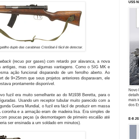
USS N
gatilho duplo das carabinas Cristóbal é fácil de detectar.
owback
(recuo por gases) com retardo por alavanca, a nova
 as antigas, mas com algumas vantagens. Como o SIG MK e
sma ação funcional disparando de um ferrolho aberto. Ao
rt de 9×25mm que seus projetos anteriores disparavam, ele
estava prontamente disponível.
Novo 
vo fuzil era muito semelhante ao do M1938 Beretta, para o
detalh
mais 
figuradas. Usando um receptor tubular muito parecido com a
dos Es
unda Guerra Mundial, o fuzil era fácil de produzir em massa
A coronha e a armação eram de madeira lisa. Era simples de
com poucas peças (a desmontagem de primeiro escalão até
E-8 J
ria ser ensinada a um soldado em minutos).