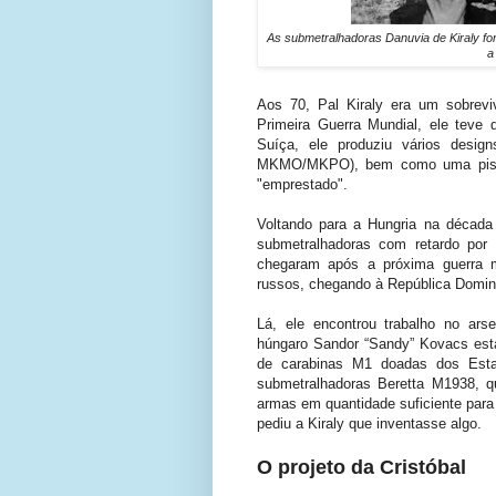
As submetralhadoras Danuvia de Kiraly f
a
Aos 70, Pal Kiraly era um sobreviv
Primeira Guerra Mundial, ele teve
Suíça, ele produziu vários desig
MKMO/MKPO), bem como uma pistola
"emprestado".
Voltando para a Hungria na décad
submetralhadoras com retardo por
chegaram após a próxima guerra m
russos, chegando à República Domi
Lá, ele encontrou trabalho no ars
húngaro Sandor “Sandy” Kovacs est
de carabinas M1 doadas dos Est
submetralhadoras Beretta M1938, 
armas em quantidade suficiente para 
pediu a Kiraly que inventasse algo.
O projeto da Cristóbal