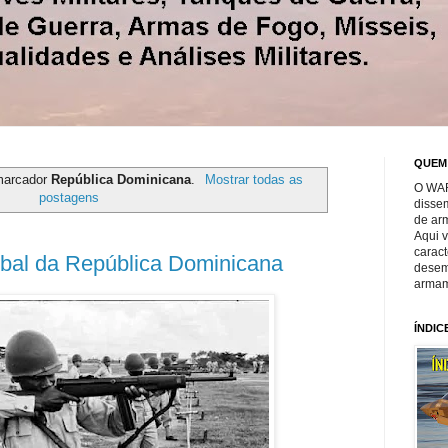
QUEM
marcador
República Dominicana
.
Mostrar todas as
O WAR
postagens
disse
de ar
Aqui 
caract
óbal da República Dominicana
desem
armam
ÍNDIC