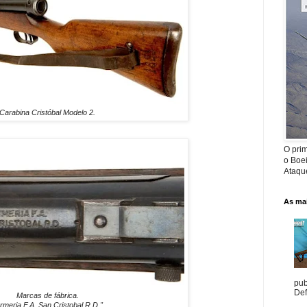
Carabina Cristóbal Modelo 2.
O prim
o Boe
Ataque
As mai
pub
Def
Marcas de fábrica.
rmeria F.A. San Cristobal R.D."